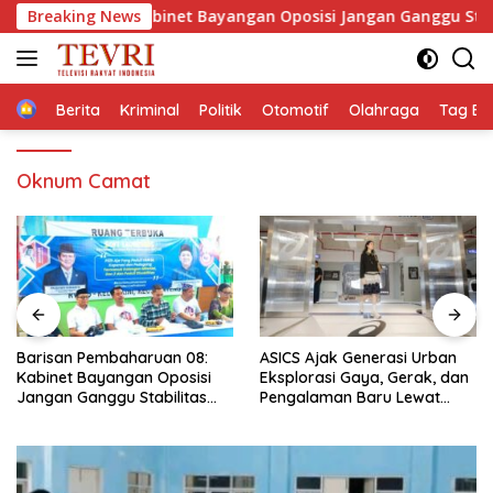
Langsung
ruan 08: Kabinet Bayangan Oposisi Jangan Ganggu Stabilitas 
Breaking News
ke
konten
Home
Berita
Kriminal
Politik
Otomotif
Olahraga
Tag Ber
Oknum Camat
Barisan Pembaharuan 08:
ASICS Ajak Generasi Urban
Kabinet Bayangan Oposisi
Eksplorasi Gaya, Gerak, dan
Jangan Ganggu Stabilitas
Pengalaman Baru Lewat
Nasional dan Program Asta
GEL-STRATUS MC™ Pop Up
Cita Prabowo-Gibran
Experience