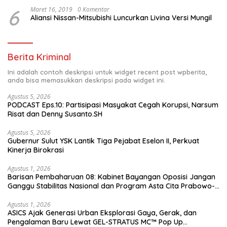
6
Maret 16, 2019
0 Komentar
Aliansi Nissan-Mitsubishi Luncurkan Livina Versi Mungil
Berita Kriminal
Ini adalah contoh deskripsi untuk widget recent post wpberita,
anda bisa memasukkan deskripsi pada widget ini.
Agustus 5, 2026
PODCAST Eps.10: Partisipasi Masyakat Cegah Korupsi, Narsum
Risat dan Denny Susanto.SH
Agustus 5, 2026
Gubernur Sulut YSK Lantik Tiga Pejabat Eselon II, Perkuat
Kinerja Birokrasi
Agustus 1, 2026
Barisan Pembaharuan 08: Kabinet Bayangan Oposisi Jangan
Ganggu Stabilitas Nasional dan Program Asta Cita Prabowo-
Gibran
Agustus 1, 2026
ASICS Ajak Generasi Urban Eksplorasi Gaya, Gerak, dan
Pengalaman Baru Lewat GEL-STRATUS MC™ Pop Up