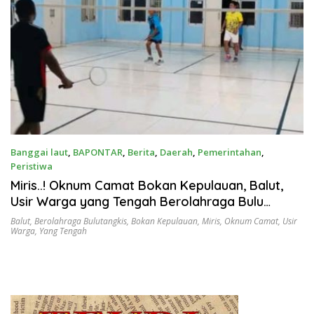
Banggai laut
,
BAPONTAR
,
Berita
,
Daerah
,
Pemerintahan
,
Peristiwa
September 10, 2025
Miris..! Oknum Camat Bokan Kepulauan, Balut,
Usir Warga yang Tengah Berolahraga Bulu
Tangkis
Balut
,
Berolahraga Bulutangkis
,
Bokan Kepulauan
,
Miris
,
Oknum Camat
,
Usir
Warga
,
Yang Tengah