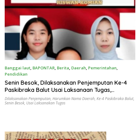
Banggai laut
,
BAPONTAR
,
Berita
,
Daerah
,
Pemerintahan
,
Pendidikan
Agustus 24, 2025
Senin Besok, Dilaksanakan Penjemputan Ke-4
Paskibraka Balut Usai Laksanaan Tugas,
Harumkan Nama Daerah
Dilaksanakan Penjemputan
,
Harumkan Nama Daerah
,
Ke-4 Paskibraka Balut
,
Senin Besok
,
Usai Laksanakan Tugas