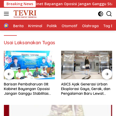
Langsung
uan 08: Kabinet Bayangan Oposisi Jangan Ganggu Stabilitas N
Breaking News
ke
konten
Home
Berita
Kriminal
Politik
Otomotif
Olahraga
Tag Ber
Usai Laksanakan Tugas
Barisan Pembaharuan 08:
ASICS Ajak Generasi Urban
Kabinet Bayangan Oposisi
Eksplorasi Gaya, Gerak, dan
Jangan Ganggu Stabilitas
Pengalaman Baru Lewat
Nasional dan Program Asta
GEL-STRATUS MC™ Pop Up
Cita Prabowo-Gibran
Experience