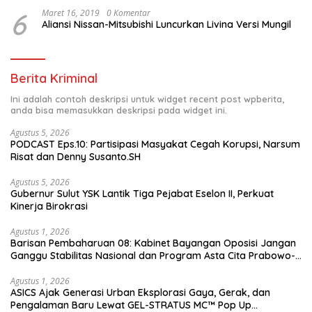
6
Maret 16, 2019
0 Komentar
Aliansi Nissan-Mitsubishi Luncurkan Livina Versi Mungil
Berita Kriminal
Ini adalah contoh deskripsi untuk widget recent post wpberita,
anda bisa memasukkan deskripsi pada widget ini.
Agustus 5, 2026
PODCAST Eps.10: Partisipasi Masyakat Cegah Korupsi, Narsum
Risat dan Denny Susanto.SH
Agustus 5, 2026
Gubernur Sulut YSK Lantik Tiga Pejabat Eselon II, Perkuat
Kinerja Birokrasi
Agustus 1, 2026
Barisan Pembaharuan 08: Kabinet Bayangan Oposisi Jangan
Ganggu Stabilitas Nasional dan Program Asta Cita Prabowo-
Gibran
Agustus 1, 2026
ASICS Ajak Generasi Urban Eksplorasi Gaya, Gerak, dan
Pengalaman Baru Lewat GEL-STRATUS MC™ Pop Up