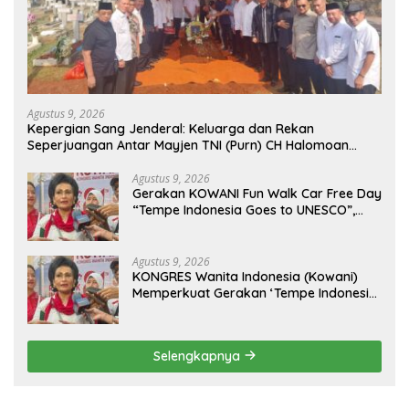
Agustus 9, 2026
Kepergian Sang Jenderal: Keluarga dan Rekan
Seperjuangan Antar Mayjen TNI (Purn) CH Halomoan
Sidabutar ke Peristirahatan Terakhir
Agustus 9, 2026
Gerakan KOWANI Fun Walk Car Free Day
“Tempe Indonesia Goes to UNESCO”,
Dorong Warisan Kuliner Nusantara
Mendunia
Agustus 9, 2026
KONGRES Wanita Indonesia (Kowani)
Memperkuat Gerakan ‘Tempe Indonesia
Goes to Unesco”
Selengkapnya