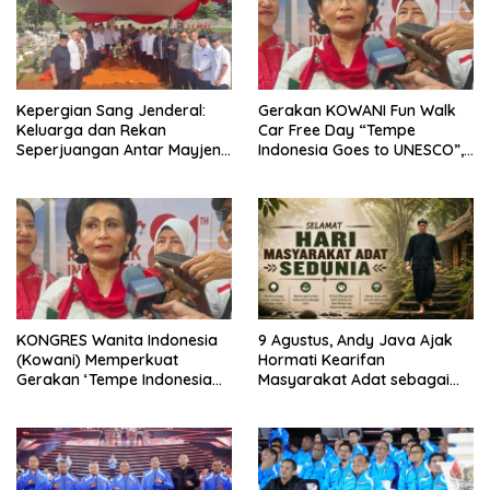
Kepergian Sang Jenderal:
Gerakan KOWANI Fun Walk
Keluarga dan Rekan
Car Free Day “Tempe
Seperjuangan Antar Mayjen
Indonesia Goes to UNESCO”,
TNI (Purn) CH Halomoan
Dorong Warisan Kuliner
Sidabutar ke Peristirahatan
Nusantara Mendunia
Terakhir
KONGRES Wanita Indonesia
9 Agustus, Andy Java Ajak
(Kowani) Memperkuat
Hormati Kearifan
Gerakan ‘Tempe Indonesia
Masyarakat Adat sebagai
Goes to Unesco”
Solusi Krisis Lingkungan