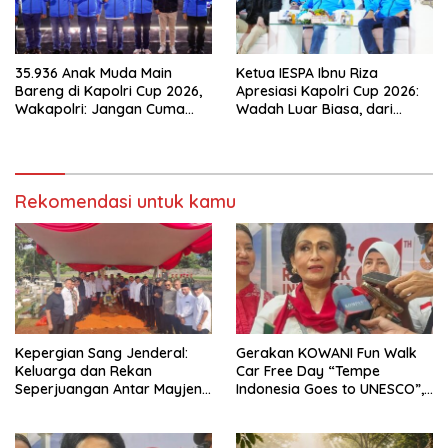
35.936 Anak Muda Main
Ketua IESPA Ibnu Riza
Bareng di Kapolri Cup 2026,
Apresiasi Kapolri Cup 2026:
Wakapolri: Jangan Cuma
Wadah Luar Biasa, dari
Jadi Penonton, Jadilah
Polres hingga Panggung
Talenta Digital
Nasional
Rekomendasi untuk kamu
Kepergian Sang Jenderal:
Gerakan KOWANI Fun Walk
Keluarga dan Rekan
Car Free Day “Tempe
Seperjuangan Antar Mayjen
Indonesia Goes to UNESCO”,
TNI (Purn) CH Halomoan
Dorong Warisan Kuliner
Sidabutar ke Peristirahatan
Nusantara Mendunia
Terakhir