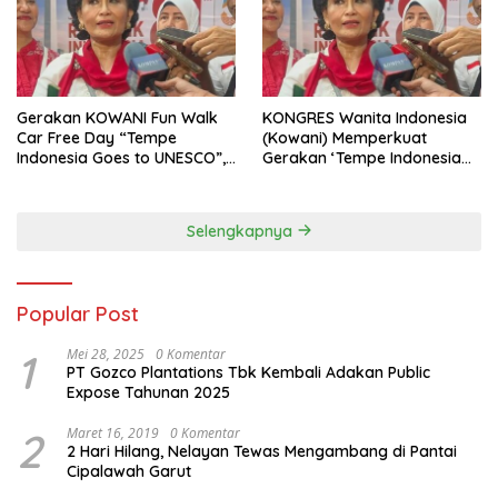
Gerakan KOWANI Fun Walk
KONGRES Wanita Indonesia
Car Free Day “Tempe
(Kowani) Memperkuat
Indonesia Goes to UNESCO”,
Gerakan ‘Tempe Indonesia
Dorong Warisan Kuliner
Goes to Unesco”
Nusantara Mendunia
Selengkapnya
Popular Post
1
Mei 28, 2025
0 Komentar
PT Gozco Plantations Tbk Kembali Adakan Public
Expose Tahunan 2025
2
Maret 16, 2019
0 Komentar
2 Hari Hilang, Nelayan Tewas Mengambang di Pantai
Cipalawah Garut