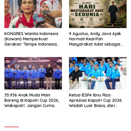
KONGRES Wanita Indonesia
9 Agustus, Andy Java Ajak
(Kowani) Memperkuat
Hormati Kearifan
Gerakan ‘Tempe Indonesia
Masyarakat Adat sebagai
Goes to Unesco”
Solusi Krisis Lingkungan
35.936 Anak Muda Main
Ketua IESPA Ibnu Riza
Bareng di Kapolri Cup 2026,
Apresiasi Kapolri Cup 2026:
Wakapolri: Jangan Cuma
Wadah Luar Biasa, dari
Jadi Penonton, Jadilah
Polres hingga Panggung
Talenta Digital
Nasional