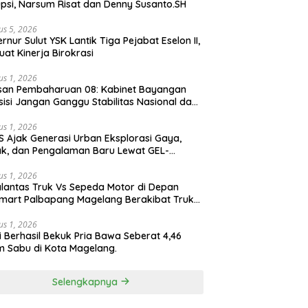
psi, Narsum Risat dan Denny Susanto.SH
us 5, 2026
lut YSK Lantik Tiga Pejabat Eselon II,
uat Kinerja Birokrasi
us 1, 2026
san Pembaharuan 08: Kabinet Bayangan
isi Jangan Ganggu Stabilitas Nasional dan
ram Asta Cita Prabowo-Gibran
us 1, 2026
S Ajak Generasi Urban Eksplorasi Gaya,
k, dan Pengalaman Baru Lewat GEL-
ATUS MC™ Pop Up Experience
us 1, 2026
lantas Truk Vs Sepeda Motor di Depan
mart Palbapang Magelang Berakibat Truk
akar
us 1, 2026
si Berhasil Bekuk Pria Bawa Seberat 4,46
 Sabu di Kota Magelang.
Selengkapnya