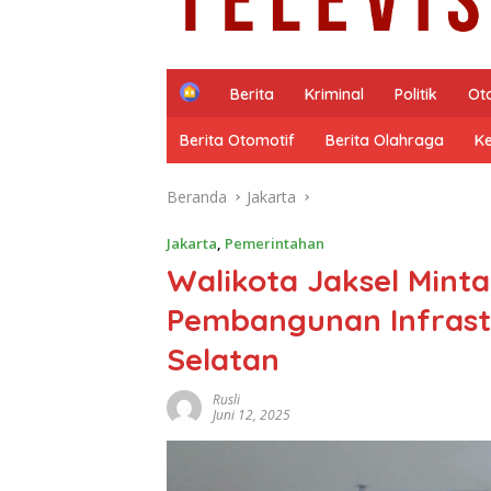
H
Berita
Kriminal
Politik
Ot
o
m
Berita Otomotif
Berita Olahraga
K
e
Beranda
Jakarta
Jakarta
,
Pemerintahan
Walikota Jaksel Minta
Pembangunan Infrast
Selatan
Rusli
Juni 12, 2025