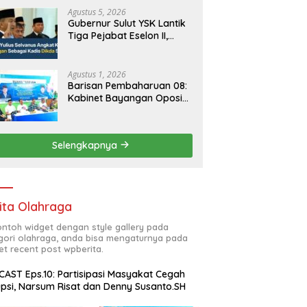
Agustus 5, 2026
Gubernur Sulut YSK Lantik
Tiga Pejabat Eselon II,
Perkuat Kinerja Birokrasi
Agustus 1, 2026
Barisan Pembaharuan 08:
Kabinet Bayangan Oposisi
Jangan Ganggu Stabilitas
Nasional dan Program
Asta Cita Prabowo-Gibran
Selengkapnya
ita Olahraga
contoh widget dengan style gallery pada
gori olahraga, anda bisa mengaturnya pada
et recent post wpberita.
AST Eps.10: Partisipasi Masyakat Cegah
psi, Narsum Risat dan Denny Susanto.SH