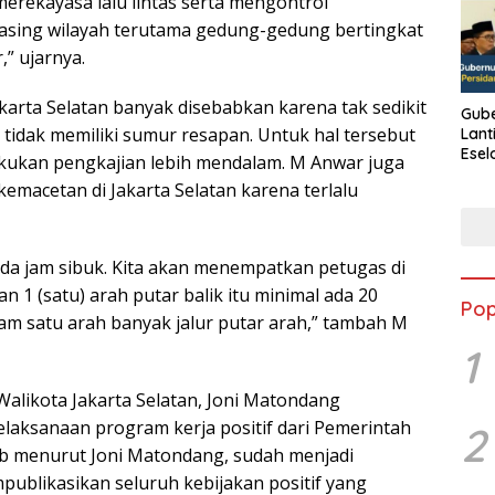
merekayasa lalu lintas serta mengontrol
asing wilayah terutama gedung-gedung bertingkat
” ujarnya.
karta Selatan banyak disebabkan karena tak sedikit
Gube
 tidak memiliki sumur resapan. Untuk hal tersebut
Lant
Esel
kukan pengkajian lebih mendalam. M Anwar juga
Kine
macetan di Jakarta Selatan karena terlalu
pada jam sibuk. Kita akan menempatkan petugas di
n 1 (satu) arah putar balik itu minimal ada 20
Pop
am satu arah banyak jalur putar arah,” tambah M
1
alikota Jakarta Selatan, Joni Matondang
aksanaan program kerja positif dari Pemerintah
2
bab menurut Joni Matondang, sudah menjadi
ublikasikan seluruh kebijakan positif yang