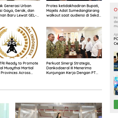
ak Generasi Urban
Protes ketidakhadiran Bupati,
O
si Gaya, Gerak, dan
Majelis Adat Sumedanglarang
man Baru Lewat GEL-
walkout saat audiensi di Sekda
In
 MC™ Pop Up
Sumedang
de
ce
mu
Ag
PO
Ce
Su
TRI Ready to Promote
Perkuat Sinergi Strategis,
al Muaythai Martial
Dankodaeral III Menerima
5 Provinces Across
Kunjungan Kerja Dengan PT
a
PLN