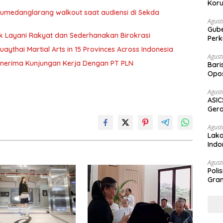
Koru
 Sumedanglarang walkout saat audiensi di Sekda
Agust
Gubernur Su
uk Layani Rakyat dan Sederhanakan Birokrasi
Perk
ythai Martial Arts in 15 Provinces Across Indonesia
Agust
 Menerima Kunjungan Kerja Dengan PT PLN
Bari
Opos
Prog
Agust
ASIC
Gera
STR
Agust
Laka
Indo
Keb
Agust
Poli
Gram