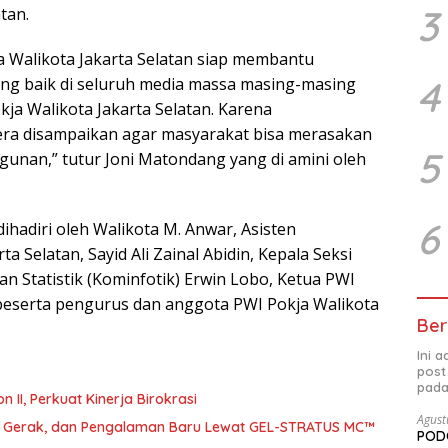
3
tan.
 Walikota Jakarta Selatan siap membantu
4
ang baik di seluruh media massa masing-masing
a Walikota Jakarta Selatan. Karena
era disampaikan agar masyarakat bisa merasakan
5
nan,” tutur Joni Matondang yang di amini oleh
6
dihadiri oleh Walikota M. Anwar, Asisten
Selatan, Sayid Ali Zainal Abidin, Kepala Seksi
n Statistik (Kominfotik) Erwin Lobo, Ketua PWI
 beserta pengurus dan anggota PWI Pokja Walikota
Ber
Ini 
post
pada
abat Eselon II, Perkuat Kinerja Birokrasi
Agust
a, Gerak, dan Pengalaman Baru Lewat GEL-STRATUS MC™
PODC