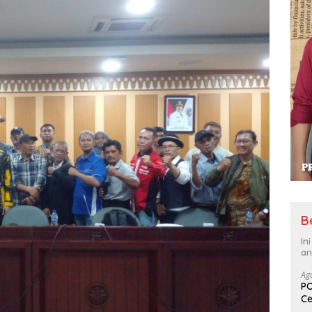
B
In
an
Ag
PO
Ce
Su