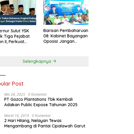
Barisan Pembaharuan
rnur Sulut YSK
08: Kabinet Bayangan
ik Tiga Pejabat
Oposisi Jangan
on II, Perkuat
Ganggu Stabilitas
rja Birokrasi
Nasional dan
Program Asta Cita
Selengkapnya
Prabowo-Gibran
ular Post
Mei 28, 2025
0 Komentar
PT Gozco Plantations Tbk Kembali
Adakan Public Expose Tahunan 2025
Maret 16, 2019
0 Komentar
2 Hari Hilang, Nelayan Tewas
Mengambang di Pantai Cipalawah Garut