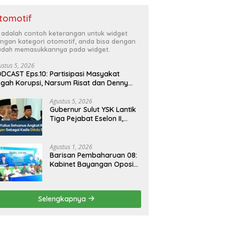
tomotif
i adalah contoh keterangan untuk widget
ngan kategori otomotif, anda bisa dengan
dah memasukkannya pada widget.
ustus 5, 2026
DCAST Eps.10: Partisipasi Masyakat
gah Korupsi, Narsum Risat dan Denny
santo.SH
Agustus 5, 2026
Gubernur Sulut YSK Lantik
Tiga Pejabat Eselon II,
Perkuat Kinerja Birokrasi
Agustus 1, 2026
Barisan Pembaharuan 08:
Kabinet Bayangan Oposisi
Jangan Ganggu Stabilitas
Nasional dan Program
Asta Cita Prabowo-Gibran
Selengkapnya