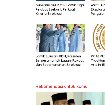
Gubernur Sulut YSK Lantik Tiga
ASICS Aj
Pejabat Eselon II, Perkuat
Eksplora
Kinerja Birokrasi
Pengala
STRATUS
Experien
Lantik Lulusan IPDN, Presiden
PP ASMU
Berpesan untuk Layani Rakyat
Tradition
dan Sederhanakan Birokrasi
Arts in 1
Indonesi
Rekomendasi untuk kamu