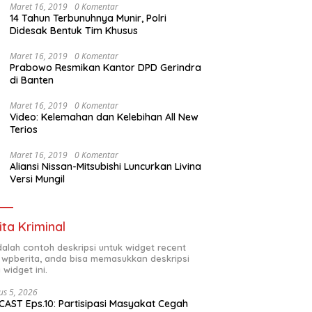
Maret 16, 2019
0 Komentar
14 Tahun Terbunuhnya Munir, Polri
Didesak Bentuk Tim Khusus
Maret 16, 2019
0 Komentar
Prabowo Resmikan Kantor DPD Gerindra
di Banten
Maret 16, 2019
0 Komentar
Video: Kelemahan dan Kelebihan All New
Terios
Maret 16, 2019
0 Komentar
Aliansi Nissan-Mitsubishi Luncurkan Livina
Versi Mungil
ita Kriminal
adalah contoh deskripsi untuk widget recent
 wpberita, anda bisa memasukkan deskripsi
 widget ini.
us 5, 2026
AST Eps.10: Partisipasi Masyakat Cegah