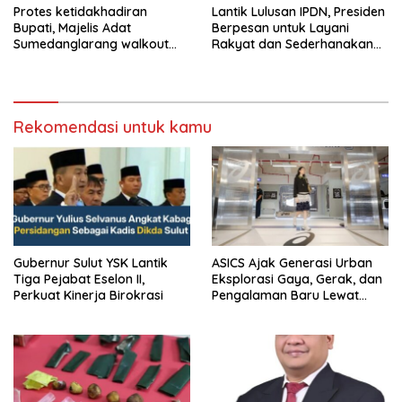
Protes ketidakhadiran
Lantik Lulusan IPDN, Presiden
Bupati, Majelis Adat
Berpesan untuk Layani
Sumedanglarang walkout
Rakyat dan Sederhanakan
saat audiensi di Sekda
Birokrasi
Sumedang
Rekomendasi untuk kamu
Gubernur Sulut YSK Lantik
ASICS Ajak Generasi Urban
Tiga Pejabat Eselon II,
Eksplorasi Gaya, Gerak, dan
Perkuat Kinerja Birokrasi
Pengalaman Baru Lewat
GEL-STRATUS MC™ Pop Up
Experience