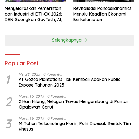
Menyelaraskan Pemerintah
Revitalisasi Pancasilanomics
dan Industri di DTI-CX 2026:
Menuju Keadilan Ekonomi
DEN Gaungkan GovTech, AI,
Berkelanjutan
dan Keamanan Holistik untuk
Ekonomi Digital yang
Kompetitif
Selengkapnya
Popular Post
1
Mei 28, 2025
0 Komentar
PT Gozco Plantations Tbk Kembali Adakan Public
Expose Tahunan 2025
2
Maret 16, 2019
0 Komentar
2 Hari Hilang, Nelayan Tewas Mengambang di Pantai
Cipalawah Garut
3
Maret 16, 2019
0 Komentar
14 Tahun Terbunuhnya Munir, Polri Didesak Bentuk Tim
Khusus