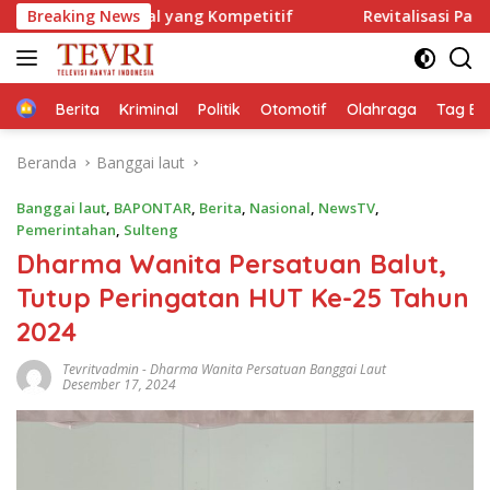
Langsung
al yang Kompetitif
Breaking News
Revitalisasi Pancasilanomics Menu
ke
konten
Home
Berita
Kriminal
Politik
Otomotif
Olahraga
Tag Ber
Beranda
Banggai laut
Banggai laut
,
BAPONTAR
,
Berita
,
Nasional
,
NewsTV
,
Pemerintahan
,
Sulteng
Dharma Wanita Persatuan Balut,
Tutup Peringatan HUT Ke-25 Tahun
2024
Tevritvadmin
-
Dharma Wanita Persatuan Banggai Laut
Desember 17, 2024