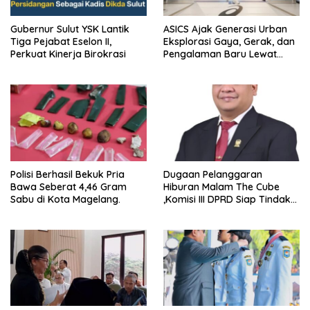
Gubernur Sulut YSK Lantik
ASICS Ajak Generasi Urban
Tiga Pejabat Eselon II,
Eksplorasi Gaya, Gerak, dan
Perkuat Kinerja Birokrasi
Pengalaman Baru Lewat
GEL-STRATUS MC™ Pop Up
Experience
Polisi Berhasil Bekuk Pria
Dugaan Pelanggaran
Bawa Seberat 4,46 Gram
Hiburan Malam The Cube
Sabu di Kota Magelang.
,Komisi III DPRD Siap Tindak
Tegas Jika Terbukti Bersalah