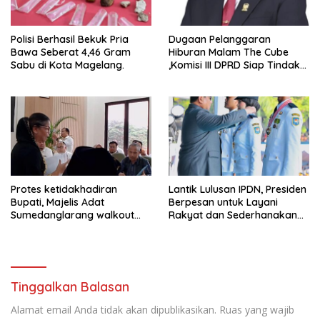
Polisi Berhasil Bekuk Pria
Dugaan Pelanggaran
Bawa Seberat 4,46 Gram
Hiburan Malam The Cube
Sabu di Kota Magelang.
,Komisi III DPRD Siap Tindak
Tegas Jika Terbukti Bersalah
Protes ketidakhadiran
Lantik Lulusan IPDN, Presiden
Bupati, Majelis Adat
Berpesan untuk Layani
Sumedanglarang walkout
Rakyat dan Sederhanakan
saat audiensi di Sekda
Birokrasi
Sumedang
Tinggalkan Balasan
Alamat email Anda tidak akan dipublikasikan.
Ruas yang wajib