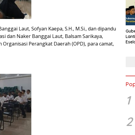
anggai Laut, Sofyan Kaepa, S.H., M.Si., dan dipandu
Gube
si dan Naker Banggai Laut, Balsam Sarikaya,
Lant
Esel
an Organisasi Perangkat Daerah (OPD), para camat,
Kine
Pop
1
2