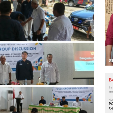
B
In
an
Ag
PO
Ce
Su