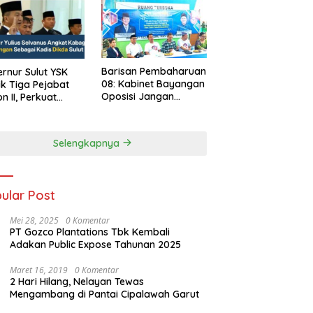
Barisan Pembaharuan
rnur Sulut YSK
08: Kabinet Bayangan
ik Tiga Pejabat
Oposisi Jangan
on II, Perkuat
Ganggu Stabilitas
rja Birokrasi
Nasional dan
Program Asta Cita
Selengkapnya
Prabowo-Gibran
ular Post
Mei 28, 2025
0 Komentar
PT Gozco Plantations Tbk Kembali
Adakan Public Expose Tahunan 2025
Maret 16, 2019
0 Komentar
2 Hari Hilang, Nelayan Tewas
Mengambang di Pantai Cipalawah Garut