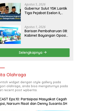
Agustus 5, 2026
Gubernur Sulut YSK Lantik
Tiga Pejabat Eselon II,
Perkuat Kinerja Birokrasi
Agustus 1, 2026
Barisan Pembaharuan 08:
Kabinet Bayangan Oposisi
Jangan Ganggu Stabilitas
Nasional dan Program
Asta Cita Prabowo-Gibran
Selengkapnya
ita Olahraga
contoh widget dengan style gallery pada
gori olahraga, anda bisa mengaturnya pada
et recent post wpberita.
AST Eps.10: Partisipasi Masyakat Cegah
psi, Narsum Risat dan Denny Susanto.SH