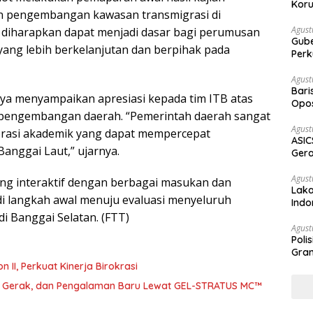
Koru
an pengembangan kawasan transmigrasi di
Agust
i diharapkan dapat menjadi dasar bagi perumusan
Gubernur Su
ang lebih berkelanjutan dan berpihak pada
Perk
Agust
Bari
ya menyampaikan apresiasi kepada tim ITB atas
Opos
p pengembangan daerah. “Pemerintah daerah sangat
Prog
Agust
orasi akademik yang dapat mempercepat
ASIC
anggai Laut,” ujarnya.
Gera
STR
Agust
sung interaktif dengan berbagai masukan dan
Laka
di langkah awal menuju evaluasi menyeluruh
Indo
Keb
 Banggai Selatan. (FTT)
Agust
Poli
Gram
abat Eselon II, Perkuat Kinerja Birokrasi
a, Gerak, dan Pengalaman Baru Lewat GEL-STRATUS MC™