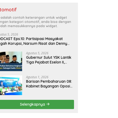
tomotif
i adalah contoh keterangan untuk widget
ngan kategori otomotif, anda bisa dengan
dah memasukkannya pada widget.
ustus 5, 2026
DCAST Eps.10: Partisipasi Masyakat
gah Korupsi, Narsum Risat dan Denny
santo.SH
Agustus 5, 2026
Gubernur Sulut YSK Lantik
Tiga Pejabat Eselon II,
Perkuat Kinerja Birokrasi
Agustus 1, 2026
Barisan Pembaharuan 08:
Kabinet Bayangan Oposisi
Jangan Ganggu Stabilitas
Nasional dan Program
Asta Cita Prabowo-Gibran
Selengkapnya