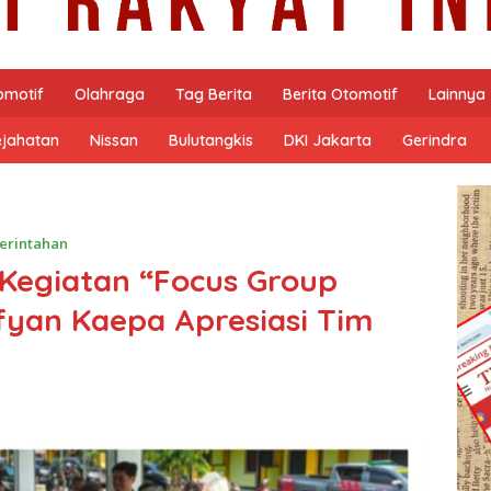
omotif
Olahraga
Tag Berita
Berita Otomotif
Lainnya
ejahatan
Nissan
Bulutangkis
DKI Jakarta
Gerindra
erintahan
 Kegiatan “Focus Group
ofyan Kaepa Apresiasi Tim