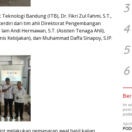
3
t Teknologi Bandung (ITB), Dr. Fikri Zul Fahmi, S.T.,
erdiri dari tim ahli Direktorat Pengembangan
4
ain Andi Hermawan, S.T. (Asisten Tenaga Ahli),
is Kebijakan), dan Muhammad Daffa Sinapoy, S.IP.
5
6
Ber
Ini 
post
pada
Agust
PODC
triot melakukan pemaparan awal hasil kajian