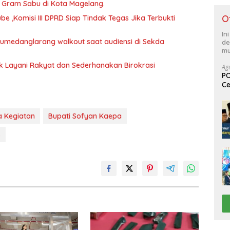
46 Gram Sabu di Kota Magelang.
O
 ,Komisi III DPRD Siap Tindak Tegas Jika Terbukti
In
 Sumedanglarang walkout saat audiensi di Sekda
de
mu
uk Layani Rakyat dan Sederhanakan Birokrasi
Ag
PO
Ce
Su
a Kegiatan
Bupati Sofyan Kaepa
s