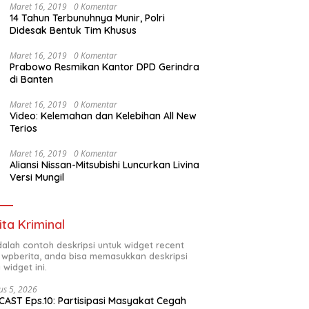
Maret 16, 2019
0 Komentar
14 Tahun Terbunuhnya Munir, Polri
Didesak Bentuk Tim Khusus
Maret 16, 2019
0 Komentar
Prabowo Resmikan Kantor DPD Gerindra
di Banten
Maret 16, 2019
0 Komentar
Video: Kelemahan dan Kelebihan All New
Terios
Maret 16, 2019
0 Komentar
Aliansi Nissan-Mitsubishi Luncurkan Livina
Versi Mungil
ita Kriminal
adalah contoh deskripsi untuk widget recent
 wpberita, anda bisa memasukkan deskripsi
 widget ini.
us 5, 2026
AST Eps.10: Partisipasi Masyakat Cegah