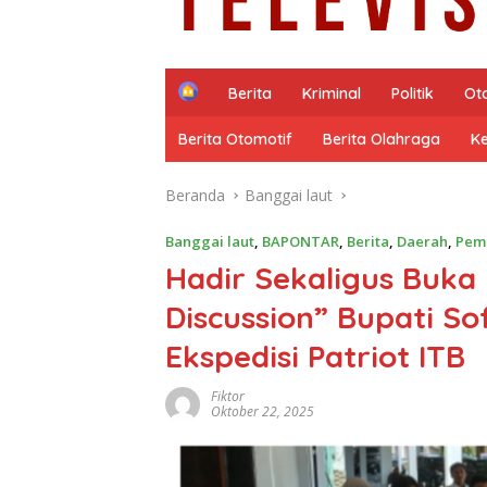
H
Berita
Kriminal
Politik
Ot
o
m
Berita Otomotif
Berita Olahraga
K
e
Beranda
Banggai laut
Banggai laut
,
BAPONTAR
,
Berita
,
Daerah
,
Pem
Hadir Sekaligus Buka
Discussion” Bupati S
Ekspedisi Patriot ITB
Fiktor
Oktober 22, 2025