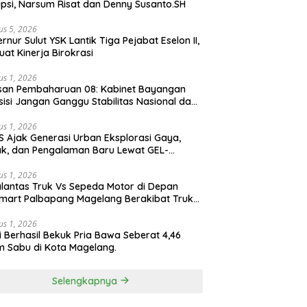
psi, Narsum Risat dan Denny Susanto.SH
us 5, 2026
lut YSK Lantik Tiga Pejabat Eselon II,
uat Kinerja Birokrasi
us 1, 2026
san Pembaharuan 08: Kabinet Bayangan
isi Jangan Ganggu Stabilitas Nasional dan
ram Asta Cita Prabowo-Gibran
us 1, 2026
S Ajak Generasi Urban Eksplorasi Gaya,
k, dan Pengalaman Baru Lewat GEL-
ATUS MC™ Pop Up Experience
us 1, 2026
lantas Truk Vs Sepeda Motor di Depan
mart Palbapang Magelang Berakibat Truk
akar
us 1, 2026
si Berhasil Bekuk Pria Bawa Seberat 4,46
 Sabu di Kota Magelang.
Selengkapnya