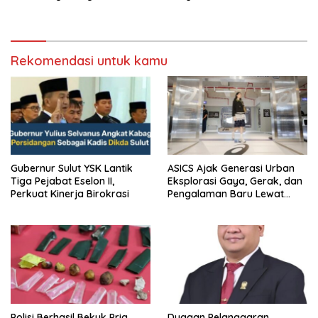
saat audiensi di Sekda
Birokrasi
Sumedang
Rekomendasi untuk kamu
Gubernur Sulut YSK Lantik
ASICS Ajak Generasi Urban
Tiga Pejabat Eselon II,
Eksplorasi Gaya, Gerak, dan
Perkuat Kinerja Birokrasi
Pengalaman Baru Lewat
GEL-STRATUS MC™ Pop Up
Experience
Polisi Berhasil Bekuk Pria
Dugaan Pelanggaran