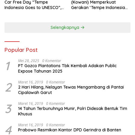
Car Free Day “Tempe
(Kowani) Memperkuat
Indonesia Goes to UNESCO”,
Gerakan ‘Tempe Indonesia
Dorong Warisan Kuliner
Goes to Unesco”
Nusantara Mendunia
Selengkapnya
Popular Post
1
Mei 28, 2025
0 Komentar
PT Gozco Plantations Tbk Kembali Adakan Public
Expose Tahunan 2025
2
Maret 16, 2019
0 Komentar
2 Hari Hilang, Nelayan Tewas Mengambang di Pantai
Cipalawah Garut
3
Maret 16, 2019
0 Komentar
14 Tahun Terbunuhnya Munir, Polri Didesak Bentuk Tim
Khusus
4
Maret 16, 2019
0 Komentar
Prabowo Resmikan Kantor DPD Gerindra di Banten