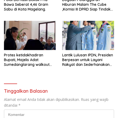
Bawa Seberat 4,46 Gram
Hiburan Malam The Cube
Sabu di Kota Magelang.
,Komisi III DPRD Siap Tindak
Tegas Jika Terbukti Bersalah
Protes ketidakhadiran
Lantik Lulusan IPDN, Presiden
Bupati, Majelis Adat
Berpesan untuk Layani
Sumedanglarang walkout
Rakyat dan Sederhanakan
saat audiensi di Sekda
Birokrasi
Sumedang
Tinggalkan Balasan
Alamat email Anda tidak akan dipublikasikan.
Ruas yang wajib
ditandai
*