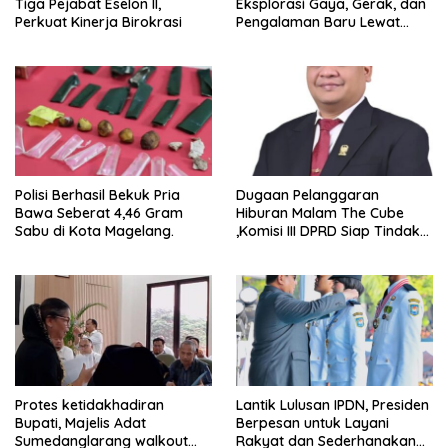
Tiga Pejabat Eselon II,
Eksplorasi Gaya, Gerak, dan
Perkuat Kinerja Birokrasi
Pengalaman Baru Lewat
GEL-STRATUS MC™ Pop Up
Experience
Polisi Berhasil Bekuk Pria
Dugaan Pelanggaran
Bawa Seberat 4,46 Gram
Hiburan Malam The Cube
Sabu di Kota Magelang.
,Komisi III DPRD Siap Tindak
Tegas Jika Terbukti Bersalah
Protes ketidakhadiran
Lantik Lulusan IPDN, Presiden
Bupati, Majelis Adat
Berpesan untuk Layani
Sumedanglarang walkout
Rakyat dan Sederhanakan