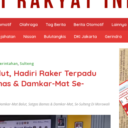
omotif
Olahraga
Tag Berita
Berita Otomotif
Lainnya
ejahatan
Nissan
Bulutangkis
DKI Jakarta
Gerindra
erintahan
,
Sulteng
ut, Hadiri Raker Terpadu
mas & Damkar-Mat Se-
Damkar-Mat Balut
,
Satgas Bamas & Damkar-Mat
,
Se-Sulteng Di Morowali