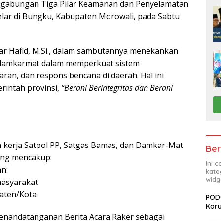
) gabungan Tiga Pilar Keamanan dan Penyelamatan
elar di Bungku, Kabupaten Morowali, pada Sabtu
ar Hafid, M.Si., dalam sambutannya menekankan
sdamkarmat dalam memperkuat sistem
an, dan respons bencana di daerah. Hal ini
rintah provinsi,
“Berani Berintegritas dan Berani
 kerja Satpol PP, Satgas Bamas, dan Damkar-Mat
Ber
yang mencakup:
Ini 
n:
kate
widg
masyarakat
aten/Kota.
PODC
Koru
penandatanganan Berita Acara Raker sebagai