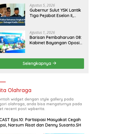
Agustus 5, 2026
Gubernur Sulut YSK Lantik
Tiga Pejabat Eselon II,
Perkuat Kinerja Birokrasi
Agustus 1, 2026
Barisan Pembaharuan 08:
Kabinet Bayangan Oposisi
Jangan Ganggu Stabilitas
Nasional dan Program
Asta Cita Prabowo-Gibran
Selengkapnya
ita Olahraga
contoh widget dengan style gallery pada
gori olahraga, anda bisa mengaturnya pada
et recent post wpberita.
AST Eps.10: Partisipasi Masyakat Cegah
psi, Narsum Risat dan Denny Susanto.SH