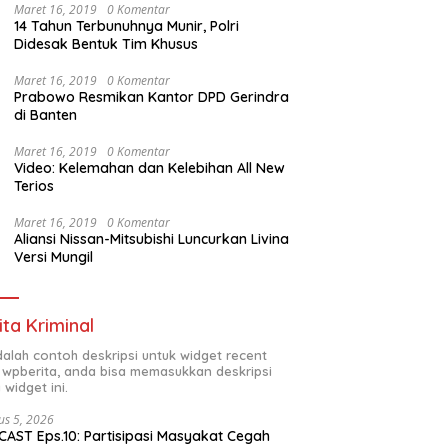
Maret 16, 2019
0 Komentar
14 Tahun Terbunuhnya Munir, Polri
Didesak Bentuk Tim Khusus
Maret 16, 2019
0 Komentar
Prabowo Resmikan Kantor DPD Gerindra
di Banten
Maret 16, 2019
0 Komentar
Video: Kelemahan dan Kelebihan All New
Terios
Maret 16, 2019
0 Komentar
Aliansi Nissan-Mitsubishi Luncurkan Livina
Versi Mungil
ita Kriminal
adalah contoh deskripsi untuk widget recent
 wpberita, anda bisa memasukkan deskripsi
 widget ini.
us 5, 2026
AST Eps.10: Partisipasi Masyakat Cegah