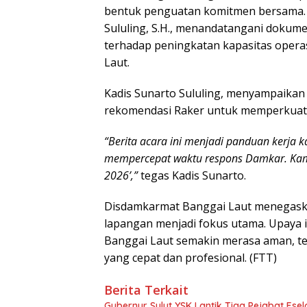
bentuk penguatan komitmen bersama. 
Sululing, S.H., menandatangani doku
terhadap peningkatan kapasitas operas
Laut.
Kadis Sunarto Sululing, menyampaika
rekomendasi Raker untuk memperkuat 
“Berita acara ini menjadi panduan kerja
mempercepat waktu respons Damkar. Kam
2026’,”
tegas Kadis Sunarto.
Disdamkarmat Banggai Laut menegaska
lapangan menjadi fokus utama. Upaya 
Banggai Laut semakin merasa aman, t
yang cepat dan profesional. (FTT)
Berita Terkait
Gubernur Sulut YSK Lantik Tiga Pej