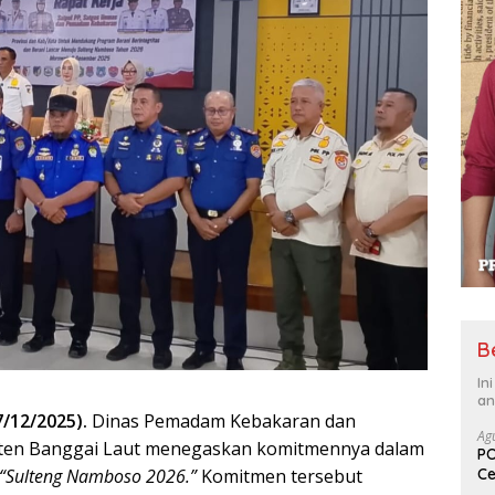
B
In
an
/12/2025).
Dinas Pemadam Kebakaran dan
Ag
ten Banggai Laut menegaskan komitmennya dalam
PO
Ce
“Sulteng Namboso 2026.”
Komitmen tersebut
Su