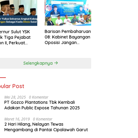
Barisan Pembaharuan
rnur Sulut YSK
08: Kabinet Bayangan
ik Tiga Pejabat
Oposisi Jangan
on II, Perkuat
Ganggu Stabilitas
rja Birokrasi
Nasional dan
Program Asta Cita
Selengkapnya
Prabowo-Gibran
ular Post
Mei 28, 2025
0 Komentar
PT Gozco Plantations Tbk Kembali
Adakan Public Expose Tahunan 2025
Maret 16, 2019
0 Komentar
2 Hari Hilang, Nelayan Tewas
Mengambang di Pantai Cipalawah Garut