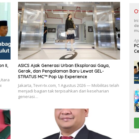
O
In
de
mu
Ag
PO
Ce
Su
ASICS Ajak Generasi Urban Eksplorasi Gaya,
Gerak, dan Pengalaman Baru Lewat GEL-
STRATUS MC™ Pop Up Experience
Utara
i
Jakarta, Tevri-tv.com, 1 Agustus 2026 — Mobilitas telah
menjadi bagian tak terpisahkan dari keseharian
generasi…