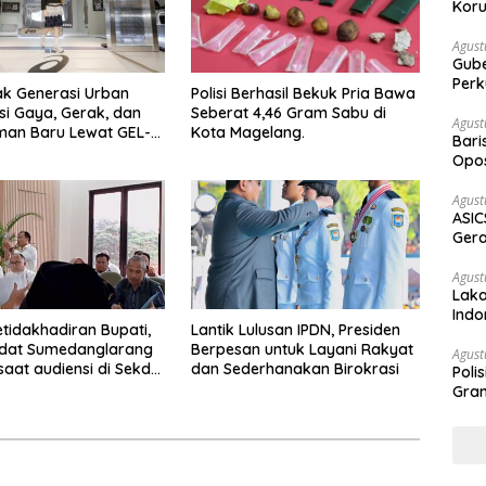
Koru
Agust
Gubernur Su
Perk
ak Generasi Urban
Polisi Berhasil Bekuk Pria Bawa
si Gaya, Gerak, dan
Seberat 4,46 Gram Sabu di
Agust
man Baru Lewat GEL-
Kota Magelang.
Bari
 MC™ Pop Up
Opos
ce
Prog
Agust
ASIC
Gera
STR
Agust
Laka
Indo
etidakhadiran Bupati,
Lantik Lulusan IPDN, Presiden
Keb
Adat Sumedanglarang
Berpesan untuk Layani Rakyat
Agust
saat audiensi di Sekda
dan Sederhanakan Birokrasi
Poli
ng
Gram