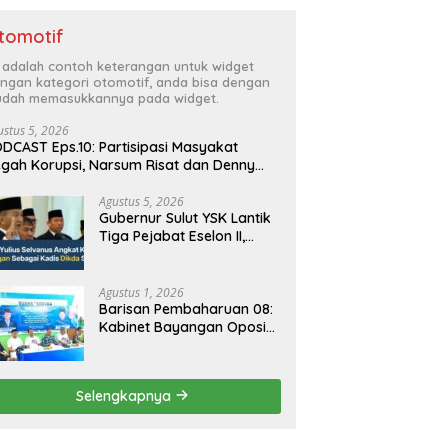
tomotif
i adalah contoh keterangan untuk widget
ngan kategori otomotif, anda bisa dengan
dah memasukkannya pada widget.
ustus 5, 2026
DCAST Eps.10: Partisipasi Masyakat
gah Korupsi, Narsum Risat dan Denny
santo.SH
Agustus 5, 2026
Gubernur Sulut YSK Lantik
Tiga Pejabat Eselon II,
Perkuat Kinerja Birokrasi
Agustus 1, 2026
Barisan Pembaharuan 08:
Kabinet Bayangan Oposisi
Jangan Ganggu Stabilitas
Nasional dan Program
Asta Cita Prabowo-Gibran
Selengkapnya