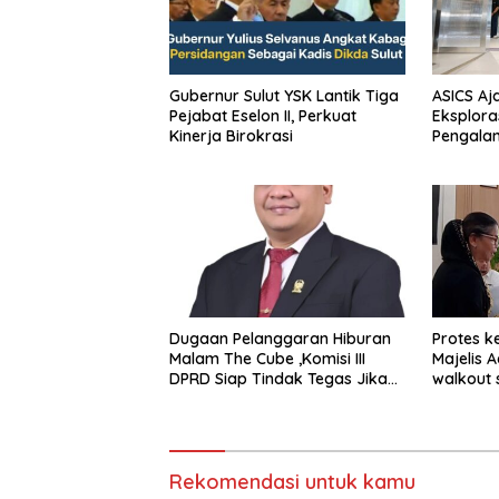
Gubernur Sulut YSK Lantik Tiga
ASICS Aj
Pejabat Eselon II, Perkuat
Eksplora
Kinerja Birokrasi
Pengala
STRATUS
Experien
Dugaan Pelanggaran Hiburan
Protes k
Malam The Cube ,Komisi III
Majelis 
DPRD Siap Tindak Tegas Jika
walkout 
Terbukti Bersalah
Sumeda
Rekomendasi untuk kamu