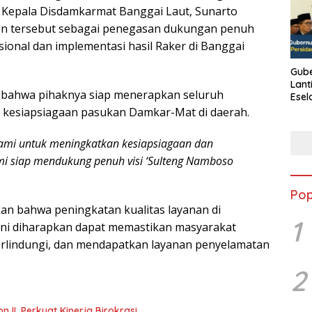
Kepala Disdamkarmat Banggai Laut, Sunarto
men tersebut sebagai penegasan dukungan penuh
ional dan implementasi hasil Raker di Banggai
Gube
Lant
n bahwa pihaknya siap menerapkan seluruh
Esel
Kine
kesiapsiagaan pasukan Damkar-Mat di daerah.
 kami untuk meningkatkan kesiapsiagaan dan
i siap mendukung penuh visi ‘Sulteng Namboso
Pop
n bahwa peningkatan kualitas layanan di
1
ini diharapkan dapat memastikan masyarakat
erlindungi, dan mendapatkan layanan penyelamatan
2
abat Eselon II, Perkuat Kinerja Birokrasi