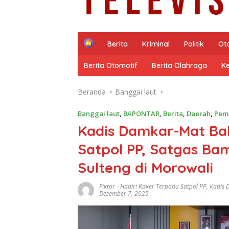
H
Berita
Kriminal
Politik
Ot
o
m
Berita Otomotif
Berita Olahraga
K
e
Beranda
Banggai laut
Banggai laut
,
BAPONTAR
,
Berita
,
Daerah
,
Pem
Kadis Damkar-Mat Bal
Satpol PP, Satgas Ba
Sulteng di Morowali
Fiktor
-
Hadiri Raker Terpadu Satpol PP
,
Kadis 
Desember 7, 2025