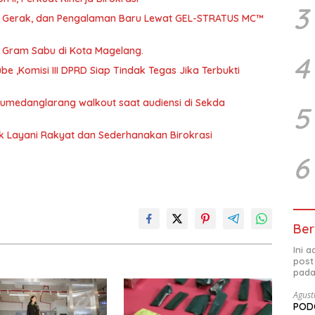
3
a, Gerak, dan Pengalaman Baru Lewat GEL-STRATUS MC™
46 Gram Sabu di Kota Magelang.
4
 ,Komisi III DPRD Siap Tindak Tegas Jika Terbukti
 Sumedanglarang walkout saat audiensi di Sekda
5
uk Layani Rakyat dan Sederhanakan Birokrasi
6
Ber
Ini 
post
pada
Agust
PODC