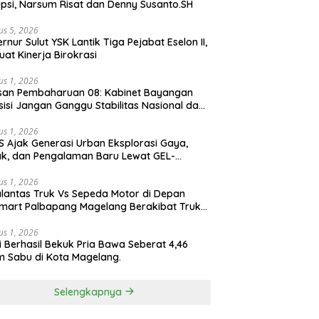
psi, Narsum Risat dan Denny Susanto.SH
us 5, 2026
lut YSK Lantik Tiga Pejabat Eselon II,
uat Kinerja Birokrasi
us 1, 2026
san Pembaharuan 08: Kabinet Bayangan
isi Jangan Ganggu Stabilitas Nasional dan
ram Asta Cita Prabowo-Gibran
us 1, 2026
S Ajak Generasi Urban Eksplorasi Gaya,
k, dan Pengalaman Baru Lewat GEL-
ATUS MC™ Pop Up Experience
us 1, 2026
lantas Truk Vs Sepeda Motor di Depan
mart Palbapang Magelang Berakibat Truk
akar
us 1, 2026
si Berhasil Bekuk Pria Bawa Seberat 4,46
 Sabu di Kota Magelang.
Selengkapnya