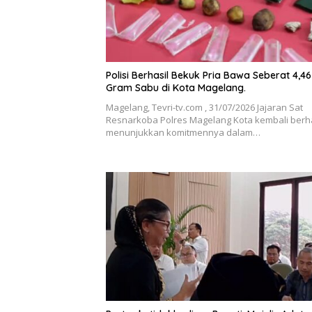
Polisi Berhasil Bekuk Pria Bawa Seberat 4,46
Gram Sabu di Kota Magelang.
Magelang, Tevri-tv.com , 31/07/2026 Jajaran Sat
Resnarkoba Polres Magelang Kota kembali berha
menunjukkan komitmennya dalam…