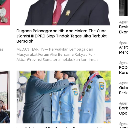
Agust
Revi
Dugaan Pelanggaran Hiburan Malam The Cube
Ekon
,Komisi III DPRD Siap Tindak Tegas Jika Terbukti
Bersalah
Agust
Arsi
sil
MEDAN TEVRI TV— Perwakilan Lembaga dan
Merd
Masyarakat Forum Aksi Bersama Rakyat (For-
Ked
Akbar)Provinsi Sumatera melakukan konfirmasi…
Agust
PODC
Koru
Agust
Gubernur Su
Perk
Agust
Bari
Opos
Prog
Agust