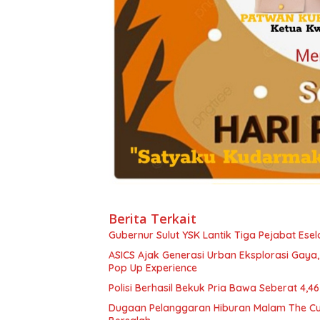
Berita Terkait
Gubernur Sulut YSK Lantik Tiga Pej
ASICS Ajak Generasi Urban Eksplorasi Gay
Pop Up Experience
Polisi Berhasil Bekuk Pria Bawa Seberat 4,
Dugaan Pelanggaran Hiburan Malam The Cube