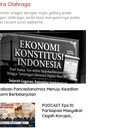
ita Olahraga
contoh widget dengan style gallery pada
gori olahraga, anda bisa mengaturnya pada
et recent post wpberita.
talisasi Pancasilanomics Menuju Keadilan
omi Berkelanjutan
PODCAST Eps.10:
Partisipasi Masyakat
Cegah Korupsi,
Narsum Risat dan
Denny Susanto.SH