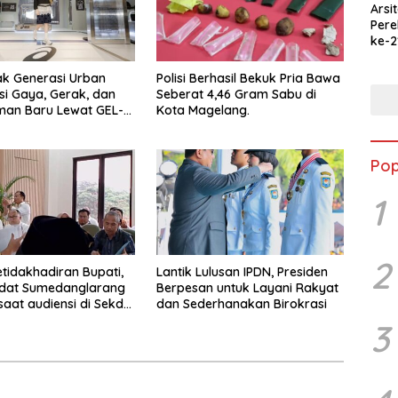
Arsi
Per
ke-2
Merd
Jala
ak Generasi Urban
Polisi Berhasil Bekuk Pria Bawa
Ked
si Gaya, Gerak, dan
Seberat 4,46 Gram Sabu di
man Baru Lewat GEL-
Kota Magelang.
 MC™ Pop Up
ce
Pop
1
2
etidakhadiran Bupati,
Lantik Lulusan IPDN, Presiden
Adat Sumedanglarang
Berpesan untuk Layani Rakyat
saat audiensi di Sekda
dan Sederhanakan Birokrasi
ng
3