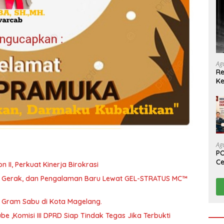
Ag
Re
Ke
Ag
PO
Ce
abat Eselon II, Perkuat Kinerja Birokrasi
Su
a, Gerak, dan Pengalaman Baru Lewat GEL-STRATUS MC™
46 Gram Sabu di Kota Magelang.
 ,Komisi III DPRD Siap Tindak Tegas Jika Terbukti