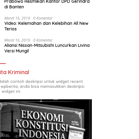
Prabowo Resmikan Kantor DPD Gerindra
di Banten
Maret 16, 2019
0 Komentar
Video: Kelemahan dan Kelebihan All New
Terios
Maret 16, 2019
0 Komentar
Aliansi Nissan-Mitsubishi Luncurkan Livina
Versi Mungil
ita Kriminal
adalah contoh deskripsi untuk widget recent
 wpberita, anda bisa memasukkan deskripsi
 widget ini.