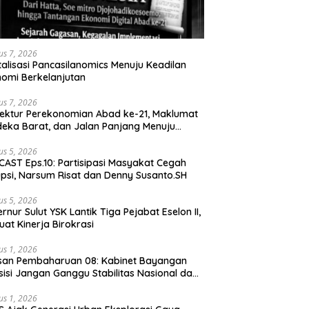
us 7, 2026
talisasi Pancasilanomics Menuju Keadilan
omi Berkelanjutan
us 7, 2026
tektur Perekonomian Abad ke-21, Maklumat
eka Barat, dan Jalan Panjang Menuju
aulatan Ekonomi
us 5, 2026
AST Eps.10: Partisipasi Masyakat Cegah
psi, Narsum Risat dan Denny Susanto.SH
us 5, 2026
lut YSK Lantik Tiga Pejabat Eselon II,
uat Kinerja Birokrasi
us 1, 2026
san Pembaharuan 08: Kabinet Bayangan
isi Jangan Ganggu Stabilitas Nasional dan
ram Asta Cita Prabowo-Gibran
us 1, 2026