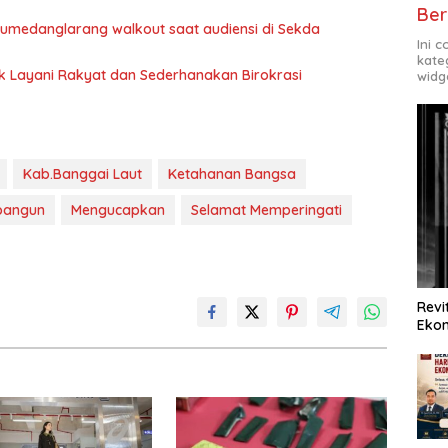
Ber
 Sumedanglarang walkout saat audiensi di Sekda
Ini 
kate
uk Layani Rakyat dan Sederhanakan Birokrasi
widg
Kab.Banggai Laut
Ketahanan Bangsa
bangun
Mengucapkan
Selamat Memperingati
Revi
Ekon