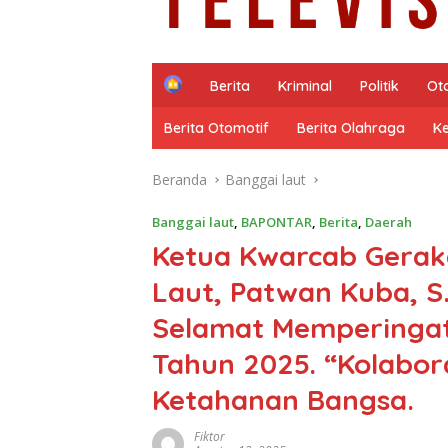
H
Berita
Kriminal
Politik
Ot
o
m
Berita Otomotif
Berita Olahraga
K
e
Beranda
Banggai laut
Banggai laut
,
BAPONTAR
,
Berita
,
Daerah
Ketua Kwarcab Gerak
Laut, Patwan Kuba, S
Selamat Memperingat
Tahun 2025. “Kolabo
Ketahanan Bangsa.
Fiktor