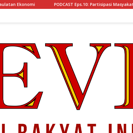
ODCAST Eps.10: Partisipasi Masyakat Cegah Korupsi, Narsum R