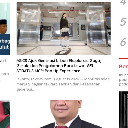
4
5
6
ASICS Ajak Generasi Urban Eksplorasi Gaya,
Ber
Gerak, dan Pengalaman Baru Lewat GEL-
STRATUS MC™ Pop Up Experience
Utara
Ini 
i
Jakarta, Tevri-tv.com, 1 Agustus 2026 — Mobilitas telah
post
menjadi bagian tak terpisahkan dari keseharian
pada
generasi…