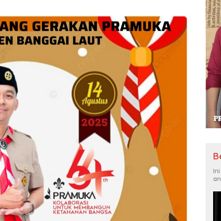
B
In
an