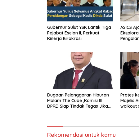
Gubernur Sulut YSK Lantik Tiga
ASICS Aj
Pejabat Eselon II, Perkuat
Eksplora
Kinerja Birokrasi
Pengala
STRATUS
Experien
Dugaan Pelanggaran Hiburan
Protes k
Malam The Cube ,Komisi III
Majelis 
DPRD Siap Tindak Tegas Jika
walkout 
Terbukti Bersalah
Sumeda
Rekomendasi untuk kamu