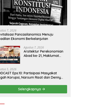
ustus 7, 2026
vitalisasi Pancasilanomics Menuju
adilan Ekonomi Berkelanjutan
Agustus 7, 2026
Arsitektur Perekonomian
Abad ke-21, Maklumat
Merdeka Barat, dan Jalan
Panjang Menuju
Kedaulatan Ekonomi
ustus 5, 2026
DCAST Eps.10: Partisipasi Masyakat
gah Korupsi, Narsum Risat dan Denny
santo.SH
Selengkapnya