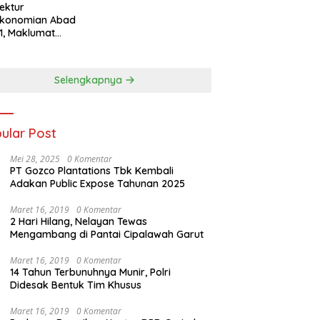
tektur
ekonomian Abad
1, Maklumat
eka Barat, dan
n Panjang Menuju
aulatan Ekonomi
Selengkapnya
ular Post
Mei 28, 2025
0 Komentar
PT Gozco Plantations Tbk Kembali
Adakan Public Expose Tahunan 2025
Maret 16, 2019
0 Komentar
2 Hari Hilang, Nelayan Tewas
Mengambang di Pantai Cipalawah Garut
Maret 16, 2019
0 Komentar
14 Tahun Terbunuhnya Munir, Polri
Didesak Bentuk Tim Khusus
Maret 16, 2019
0 Komentar