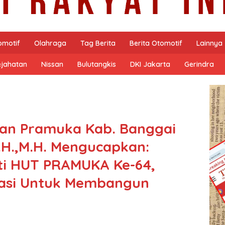
omotif
Olahraga
Tag Berita
Berita Otomotif
Lainnya
ejahatan
Nissan
Bulutangkis
DKI Jakarta
Gerindra
an Pramuka Kab. Banggai
.H.,M.H. Mengucapkan:
i HUT PRAMUKA Ke-64,
rasi Untuk Membangun