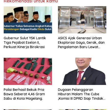
Rekomendasi untuk kamu
Gubernur Sulut YSK Lantik
ASICS Ajak Generasi Urban
Tiga Pejabat Eselon II,
Eksplorasi Gaya, Gerak, dan
Perkuat Kinerja Birokrasi
Pengalaman Baru Lewat
GEL-STRATUS MC™ Pop Up
Experience
Polisi Berhasil Bekuk Pria
Dugaan Pelanggaran
Bawa Seberat 4,46 Gram
Hiburan Malam The Cube
Sabu di Kota Magelang.
,Komisi III DPRD Siap Tindak
Tegas Jika Terbukti Bersalah