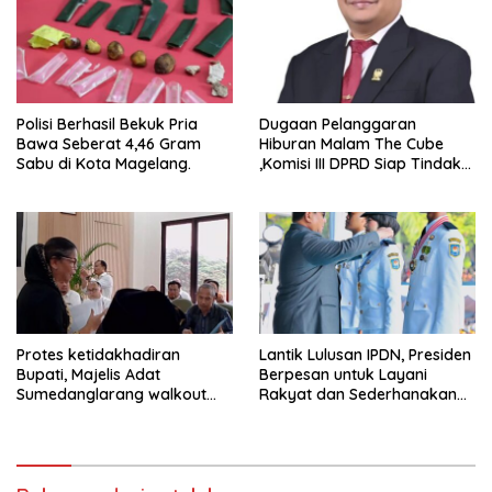
Polisi Berhasil Bekuk Pria
Dugaan Pelanggaran
Bawa Seberat 4,46 Gram
Hiburan Malam The Cube
Sabu di Kota Magelang.
,Komisi III DPRD Siap Tindak
Tegas Jika Terbukti Bersalah
Protes ketidakhadiran
Lantik Lulusan IPDN, Presiden
Bupati, Majelis Adat
Berpesan untuk Layani
Sumedanglarang walkout
Rakyat dan Sederhanakan
saat audiensi di Sekda
Birokrasi
Sumedang