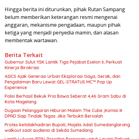
Hingga berita ini diturunkan, pihak Rutan Sampang
belum memberikan keterangan resmi mengenai
anggaran, mekanisme pengadaan, maupun pihak
ketiga yang menjadi penyedia mamin, dan alasan
membentak wartawan.
Berita Terkait
Gubernur Sulut YSK Lantik Tiga Pejabat Eselon II, Perkuat
Kinerja Birokrasi
ASICS Ajak Generasi Urban Eksplorasi Gaya, Gerak, dan
Pengalaman Baru Lewat GEL-STRATUS MC™ Pop Up
Experience
Polisi Berhasil Bekuk Pria Bawa Seberat 4,46 Gram Sabu di
Kota Magelang.
Dugaan Pelanggaran Hiburan Malam The Cube ,Komisi III
DPRD Siap Tindak Tegas Jika Terbukti Bersalah
Protes ketidakhadiran Bupati, Majelis Adat Sumedanglarang
walkout saat audiensi di Sekda Sumedang
Lantik Lulusan IPDN, Presiden Berpesan untuk Layani Rakyat