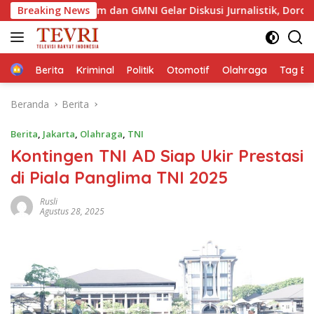
Langsung
Jaktim dan GMNI Gelar Diskusi Jurnalistik, Dorong Gen Z Kritis 
Breaking News
ke
konten
Home
Berita
Kriminal
Politik
Otomotif
Olahraga
Tag Ber
Beranda
Berita
Berita
,
Jakarta
,
Olahraga
,
TNI
Kontingen TNI AD Siap Ukir Prestasi
di Piala Panglima TNI 2025
Rusli
Agustus 28, 2025