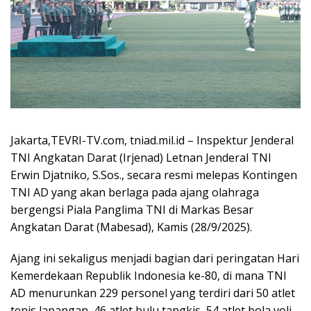
Jakarta,TEVRI-TV.com, tniad.mil.id – Inspektur Jenderal
TNI Angkatan Darat (Irjenad) Letnan Jenderal TNI
Erwin Djatniko, S.Sos., secara resmi melepas Kontingen
TNI AD yang akan berlaga pada ajang olahraga
bergengsi Piala Panglima TNI di Markas Besar
Angkatan Darat (Mabesad), Kamis (28/9/2025).
Ajang ini sekaligus menjadi bagian dari peringatan Hari
Kemerdekaan Republik Indonesia ke-80, di mana TNI
AD menurunkan 229 personel yang terdiri dari 50 atlet
tenis lapangan, 46 atlet bulu tangkis, 54 atlet bola voli,