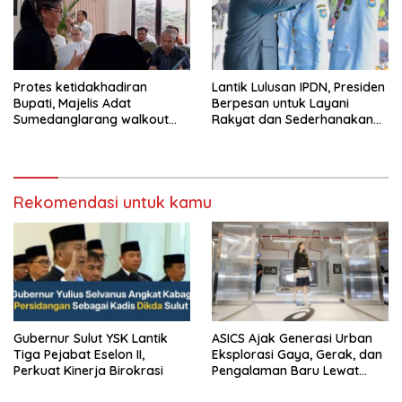
Protes ketidakhadiran
Lantik Lulusan IPDN, Presiden
Bupati, Majelis Adat
Berpesan untuk Layani
Sumedanglarang walkout
Rakyat dan Sederhanakan
saat audiensi di Sekda
Birokrasi
Sumedang
Rekomendasi untuk kamu
Gubernur Sulut YSK Lantik
ASICS Ajak Generasi Urban
Tiga Pejabat Eselon II,
Eksplorasi Gaya, Gerak, dan
Perkuat Kinerja Birokrasi
Pengalaman Baru Lewat
GEL-STRATUS MC™ Pop Up