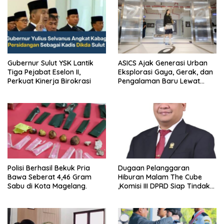
Gubernur Sulut YSK Lantik
ASICS Ajak Generasi Urban
Tiga Pejabat Eselon II,
Eksplorasi Gaya, Gerak, dan
Perkuat Kinerja Birokrasi
Pengalaman Baru Lewat
GEL-STRATUS MC™ Pop Up
Experience
Polisi Berhasil Bekuk Pria
Dugaan Pelanggaran
Bawa Seberat 4,46 Gram
Hiburan Malam The Cube
Sabu di Kota Magelang.
,Komisi III DPRD Siap Tindak
Tegas Jika Terbukti Bersalah