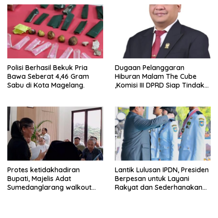
Experience
Polisi Berhasil Bekuk Pria
Dugaan Pelanggaran
Bawa Seberat 4,46 Gram
Hiburan Malam The Cube
Sabu di Kota Magelang.
,Komisi III DPRD Siap Tindak
Tegas Jika Terbukti Bersalah
Protes ketidakhadiran
Lantik Lulusan IPDN, Presiden
Bupati, Majelis Adat
Berpesan untuk Layani
Sumedanglarang walkout
Rakyat dan Sederhanakan
saat audiensi di Sekda
Birokrasi
Sumedang