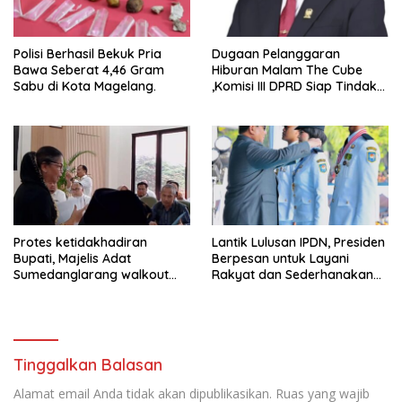
Polisi Berhasil Bekuk Pria
Dugaan Pelanggaran
Bawa Seberat 4,46 Gram
Hiburan Malam The Cube
Sabu di Kota Magelang.
,Komisi III DPRD Siap Tindak
Tegas Jika Terbukti Bersalah
Protes ketidakhadiran
Lantik Lulusan IPDN, Presiden
Bupati, Majelis Adat
Berpesan untuk Layani
Sumedanglarang walkout
Rakyat dan Sederhanakan
saat audiensi di Sekda
Birokrasi
Sumedang
Tinggalkan Balasan
Alamat email Anda tidak akan dipublikasikan.
Ruas yang wajib