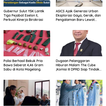
Gubernur Sulut YSK Lantik
ASICS Ajak Generasi Urban
Tiga Pejabat Eselon II,
Eksplorasi Gaya, Gerak, dan
Perkuat Kinerja Birokrasi
Pengalaman Baru Lewat
GEL-STRATUS MC™ Pop Up
Experience
Polisi Berhasil Bekuk Pria
Dugaan Pelanggaran
Bawa Seberat 4,46 Gram
Hiburan Malam The Cube
Sabu di Kota Magelang.
,Komisi III DPRD Siap Tindak
Tegas Jika Terbukti Bersalah