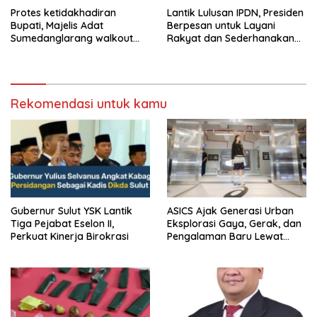
Protes ketidakhadiran
Lantik Lulusan IPDN, Presiden
Bupati, Majelis Adat
Berpesan untuk Layani
Sumedanglarang walkout
Rakyat dan Sederhanakan
saat audiensi di Sekda
Birokrasi
Sumedang
Rekomendasi untuk kamu
Gubernur Sulut YSK Lantik
ASICS Ajak Generasi Urban
Tiga Pejabat Eselon II,
Eksplorasi Gaya, Gerak, dan
Perkuat Kinerja Birokrasi
Pengalaman Baru Lewat
GEL-STRATUS MC™ Pop Up
Experience