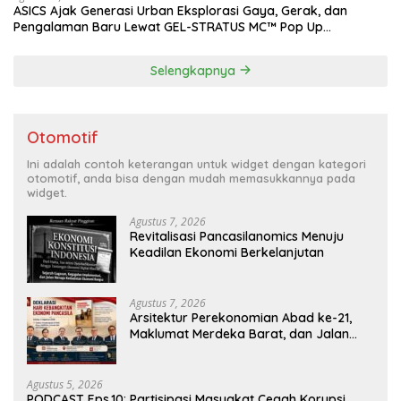
ASICS Ajak Generasi Urban Eksplorasi Gaya, Gerak, dan
Pengalaman Baru Lewat GEL-STRATUS MC™ Pop Up
Experience
Selengkapnya
Otomotif
Ini adalah contoh keterangan untuk widget dengan kategori
otomotif, anda bisa dengan mudah memasukkannya pada
widget.
Agustus 7, 2026
Revitalisasi Pancasilanomics Menuju
Keadilan Ekonomi Berkelanjutan
Agustus 7, 2026
Arsitektur Perekonomian Abad ke-21,
Maklumat Merdeka Barat, dan Jalan
Panjang Menuju Kedaulatan Ekonomi
Agustus 5, 2026
PODCAST Eps.10: Partisipasi Masyakat Cegah Korupsi,