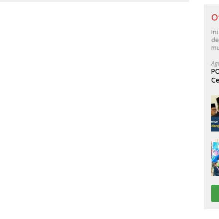
O
In
de
mu
Ag
PO
Ce
Su