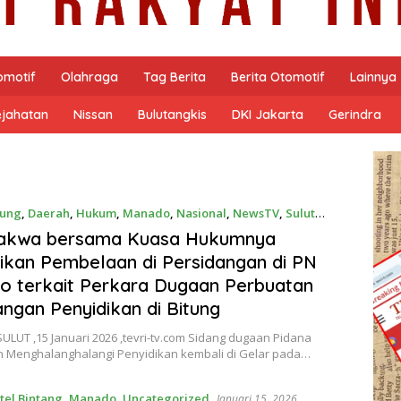
omotif
Olahraga
Tag Berita
Berita Otomotif
Lainnya
ejahatan
Nissan
Bulutangkis
DKI Jakarta
Gerindra
tung
,
Daerah
,
Hukum
,
Manado
,
Nasional
,
NewsTV
,
Sulut
5, 2026
dakwa bersama Kuasa Hukumnya
kan Pembelaan di Persidangan di PN
 terkait Perkara Dugaan Perbuatan
angan Penyidikan di Bitung
LUT ,15 Januari 2026 ,tevri-tv.com Sidang dugaan Pidana
 Menghalanghalangi Penyidikan kembali di Gelar pada…
tel Bintang
,
Manado
,
Uncategorized
Januari 15, 2026