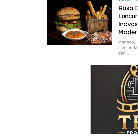
Rasa 
Luncur
Inovas
Moder
Manado, T
memperken
dari…