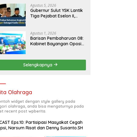
Agustus 5, 2026
Gubernur Sulut YSK Lantik
Tiga Pejabat Eselon II,
Perkuat Kinerja Birokrasi
Agustus 1, 2026
Barisan Pembaharuan 08:
Kabinet Bayangan Oposisi
Jangan Ganggu Stabilitas
Nasional dan Program
Asta Cita Prabowo-Gibran
Selengkapnya
ita Olahraga
contoh widget dengan style gallery pada
gori olahraga, anda bisa mengaturnya pada
et recent post wpberita.
AST Eps.10: Partisipasi Masyakat Cegah
psi, Narsum Risat dan Denny Susanto.SH