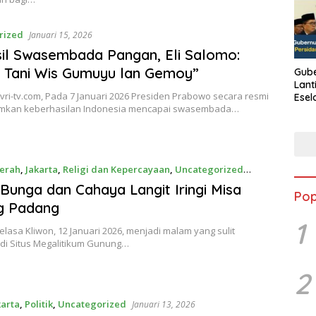
rized
Januari 15, 2026
il Swasembada Pangan, Eli Salomo:
 Tani Wis Gumuyu lan Gemoy”
Gube
Lant
evri-tv.com, Pada 7 Januari 2026 Presiden Prabowo secara resmi
Esel
kan keberhasilan Indonesia mencapai swasembada…
Kine
erah
,
Jakarta
,
Religi dan Kepercayaan
,
Uncategorized
3, 2026
Bunga dan Cahaya Langit Iringi Misa
Pop
g Padang
1
lasa Kliwon, 12 Januari 2026, menjadi malam yang sulit
 di Situs Megalitikum Gunung…
2
karta
,
Politik
,
Uncategorized
Januari 13, 2026