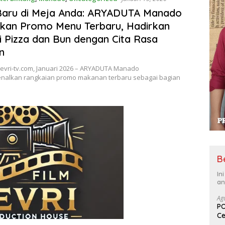
Baru di Meja Anda: ARYADUTA Manado
kan Promo Menu Terbaru, Hadirkan
i Pizza dan Bun dengan Cita Rasa
n
evri-tv.com, Januari 2026 – ARYADUTA Manado
alkan rangkaian promo makanan terbaru sebagai bagian
B
In
an
Ag
PO
Ce
Su