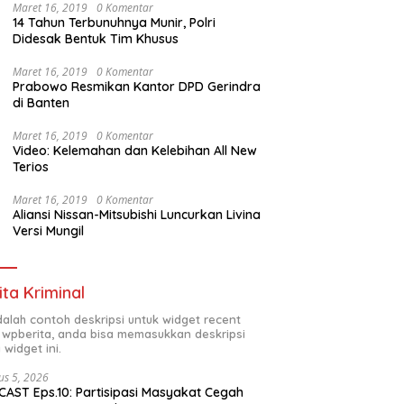
Maret 16, 2019
0 Komentar
14 Tahun Terbunuhnya Munir, Polri
Didesak Bentuk Tim Khusus
Maret 16, 2019
0 Komentar
Prabowo Resmikan Kantor DPD Gerindra
di Banten
Maret 16, 2019
0 Komentar
Video: Kelemahan dan Kelebihan All New
Terios
Maret 16, 2019
0 Komentar
Aliansi Nissan-Mitsubishi Luncurkan Livina
Versi Mungil
ita Kriminal
adalah contoh deskripsi untuk widget recent
 wpberita, anda bisa memasukkan deskripsi
 widget ini.
us 5, 2026
AST Eps.10: Partisipasi Masyakat Cegah