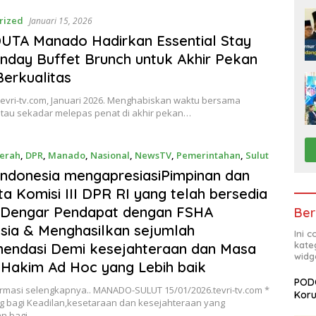
rized
Januari 15, 2026
UTA Manado Hadirkan Essential Stay
nday Buffet Brunch untuk Akhir Pekan
Berkualitas
evri-tv.com, Januari 2026. Menghabiskan waktu bersama
atau sekadar melepas penat di akhir pekan…
erah
,
DPR
,
Manado
,
Nasional
,
NewsTV
,
Pemerintahan
,
Sulut
5, 2026
ndonesia mengapresiasiPimpinan dan
a Komisi III DPR RI yang telah bersedia
 Dengar Pendapat dengan FSHA
Ber
sia & Menghasilkan sejumlah
Ini 
kate
endasi Demi kesejahteraan dan Masa
widg
Hakim Ad Hoc yang Lebih baik
PODC
ormasi selengkapnya.. MANADO-SULUT 15/01/2026.tevri-tv.com *
Koru
ng bagi Keadilan,kesetaraan dan kesejahteraan yang
an bagi…