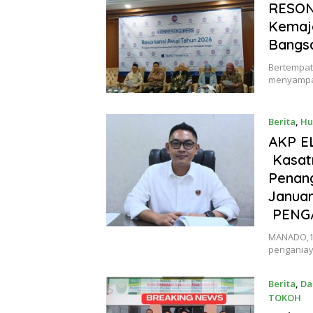
RESON
Kemaj
Bangs
Bertempat
menyampa
Berita
,
Hu
Januari 1
AKP EL
Kasatr
Penang
Januar
PENGA
MANADO,13
penganiay
Berita
,
Da
TOKOH