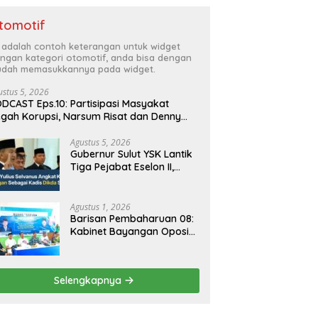
tomotif
i adalah contoh keterangan untuk widget
ngan kategori otomotif, anda bisa dengan
dah memasukkannya pada widget.
ustus 5, 2026
DCAST Eps.10: Partisipasi Masyakat
gah Korupsi, Narsum Risat dan Denny
santo.SH
Agustus 5, 2026
Gubernur Sulut YSK Lantik
Tiga Pejabat Eselon II,
Perkuat Kinerja Birokrasi
Agustus 1, 2026
Barisan Pembaharuan 08:
Kabinet Bayangan Oposisi
Jangan Ganggu Stabilitas
Nasional dan Program
Asta Cita Prabowo-Gibran
Selengkapnya