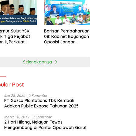
rnur Sulut YSK
Barisan Pembaharuan
ik Tiga Pejabat
08: Kabinet Bayangan
on II, Perkuat
Oposisi Jangan
rja Birokrasi
Ganggu Stabilitas
Nasional dan
Program Asta Cita
Selengkapnya
Prabowo-Gibran
ular Post
Mei 28, 2025
0 Komentar
PT Gozco Plantations Tbk Kembali
Adakan Public Expose Tahunan 2025
Maret 16, 2019
0 Komentar
2 Hari Hilang, Nelayan Tewas
Mengambang di Pantai Cipalawah Garut