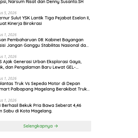
psi, Narsum Risat dan Denny Susanto.SH
us 5, 2026
lut YSK Lantik Tiga Pejabat Eselon II,
uat Kinerja Birokrasi
us 1, 2026
san Pembaharuan 08: Kabinet Bayangan
isi Jangan Ganggu Stabilitas Nasional dan
ram Asta Cita Prabowo-Gibran
us 1, 2026
S Ajak Generasi Urban Eksplorasi Gaya,
k, dan Pengalaman Baru Lewat GEL-
ATUS MC™ Pop Up Experience
us 1, 2026
lantas Truk Vs Sepeda Motor di Depan
mart Palbapang Magelang Berakibat Truk
akar
us 1, 2026
si Berhasil Bekuk Pria Bawa Seberat 4,46
 Sabu di Kota Magelang.
Selengkapnya