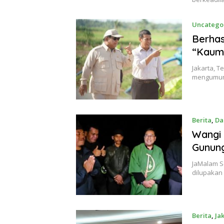
Uncatego
Berhas
“Kaum
Jakarta, T
mengumum
Berita
,
Da
Januari 1
Wangi 
Gunun
JaMalam Se
dilupakan
Berita
,
Ja