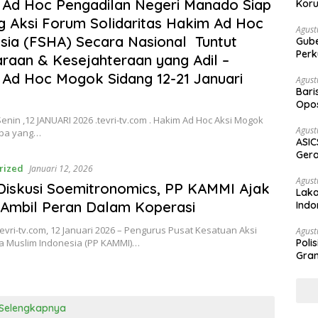
2, 2026
Ad Hoc Pengadilan Negeri Manado Siap
Koru
 Aksi Forum Solidaritas Hakim Ad Hoc
Agust
sia (FSHA) Secara Nasional Tuntut
Gubernur Su
Perk
raan & Kesejahteraan yang Adil –
Ad Hoc Mogok Sidang 12-21 Januari
Agust
Bari
Opos
Prog
in ,12 JANUARI 2026 .tevri-tv.com . Hakim Ad Hoc Aksi Mogok
Agust
Apa yang…
ASIC
Gera
STR
rized
Januari 12, 2026
Agust
Diskusi Soemitronomics, PP KAMMI Ajak
Laka
Ambil Peran Dalam Koperasi
Indo
Keb
evri-tv.com, 12 Januari 2026 – Pengurus Pusat Kesatuan Aksi
Agust
 Muslim Indonesia (PP KAMMI)…
Poli
Gram
Selengkapnya