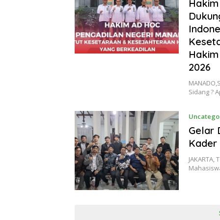
Januari 1
Hakim 
Dukung
Indone
Keseta
Hakim 
2026
MANADO,Sen
Sidang ? 
Uncatego
Gelar 
Kader 
JAKARTA, T
Mahasiswa