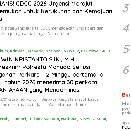
ANS! CDCC 2026 Urgensi Merajut
3
emukan untuk Kerukunan dan Kemajuan
a
4
 di hotel Sahid Jakarta, CDCC mengadakan jumpa pers dan
ikan pernyataan: Dengan Nama Tuhan…
5
kum
,
Kriminal
,
Manado
,
Nasional
,
NewsTV
,
Peristiwa
,
Sulut
3, 2026
WIN KRISTANTO S.IK., M.H
6
eskrim Polresta Manado Seriusi
anan Perkara – 2 Minggu pertama di
i tahun 2026 menerima 30 perkara
NIAYAAN yang Mendominasi
Ber
/01/2026 .tevri-tv.com. Berbagai kasus termasuk kasus
Ini 
aan masih marak terjadi di Kota Manado . Untuk…
post
pada
erah
,
Ekonomi
,
Hukum
,
Manado
,
Nasional
,
NewsTV
,
Sulut
,
Agust
PODC