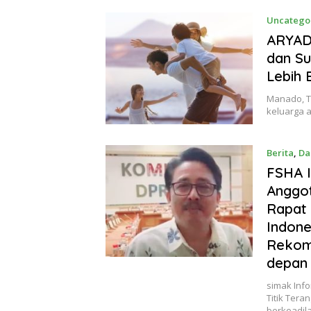
Uncatego
ARYAD
dan Su
Lebih 
Manado, T
keluarga 
Berita
,
Da
Januari 1
FSHA I
Anggot
Rapat
Indone
Rekom
depan 
simak Inf
Titik Tera
berkeadil