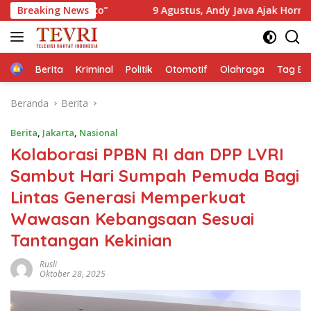
Langsung
o”
Breaking News
9 Agustus, Andy Java Ajak Hormati Kearifan Masyarak
ke
konten
Home
Berita
Kriminal
Politik
Otomotif
Olahraga
Tag Ber
Beranda
Berita
Berita
,
Jakarta
,
Nasional
Kolaborasi PPBN RI dan DPP LVRI
Sambut Hari Sumpah Pemuda Bagi
Lintas Generasi Memperkuat
Wawasan Kebangsaan Sesuai
Tantangan Kekinian
Rusli
Oktober 28, 2025