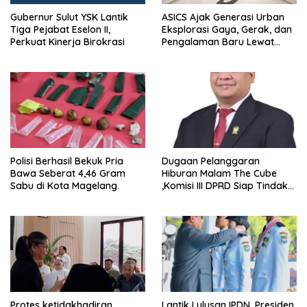
Gubernur Sulut YSK Lantik
ASICS Ajak Generasi Urban
Tiga Pejabat Eselon II,
Eksplorasi Gaya, Gerak, dan
Perkuat Kinerja Birokrasi
Pengalaman Baru Lewat
GEL-STRATUS MC™ Pop Up
Experience
Polisi Berhasil Bekuk Pria
Dugaan Pelanggaran
Bawa Seberat 4,46 Gram
Hiburan Malam The Cube
Sabu di Kota Magelang.
,Komisi III DPRD Siap Tindak
Tegas Jika Terbukti Bersalah
Protes ketidakhadiran
Lantik Lulusan IPDN, Presiden