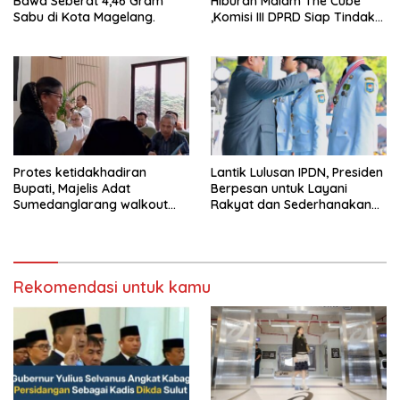
Bawa Seberat 4,46 Gram
Hiburan Malam The Cube
Sabu di Kota Magelang.
,Komisi III DPRD Siap Tindak
Tegas Jika Terbukti Bersalah
Protes ketidakhadiran
Lantik Lulusan IPDN, Presiden
Bupati, Majelis Adat
Berpesan untuk Layani
Sumedanglarang walkout
Rakyat dan Sederhanakan
saat audiensi di Sekda
Birokrasi
Sumedang
Rekomendasi untuk kamu