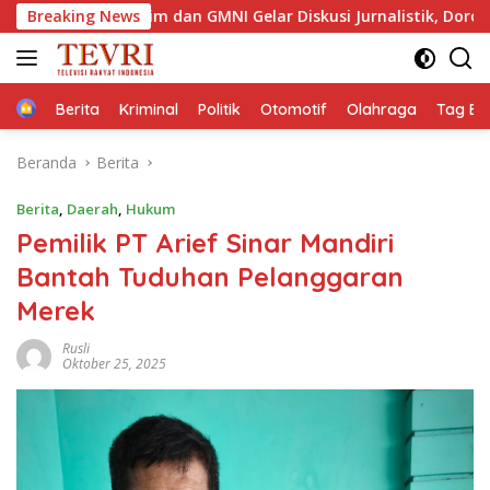
Langsung
ktim dan GMNI Gelar Diskusi Jurnalistik, Dorong Gen Z Kritis Be
Breaking News
ke
konten
Home
Berita
Kriminal
Politik
Otomotif
Olahraga
Tag Ber
Beranda
Berita
Berita
,
Daerah
,
Hukum
Pemilik PT Arief Sinar Mandiri
Bantah Tuduhan Pelanggaran
Merek
Rusli
Oktober 25, 2025