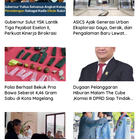
Gubernur Sulut YSK Lantik
ASICS Ajak Generasi Urban
Tiga Pejabat Eselon II,
Eksplorasi Gaya, Gerak, dan
Perkuat Kinerja Birokrasi
Pengalaman Baru Lewat
GEL-STRATUS MC™ Pop Up
Experience
Polisi Berhasil Bekuk Pria
Dugaan Pelanggaran
Bawa Seberat 4,46 Gram
Hiburan Malam The Cube
Sabu di Kota Magelang.
,Komisi III DPRD Siap Tindak
Tegas Jika Terbukti Bersalah