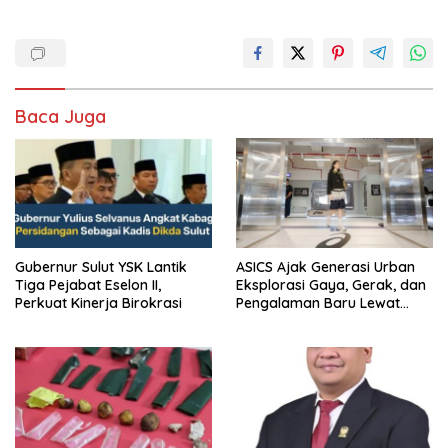
Baca Juga
Gubernur Sulut YSK Lantik
ASICS Ajak Generasi Urban
Tiga Pejabat Eselon II,
Eksplorasi Gaya, Gerak, dan
Perkuat Kinerja Birokrasi
Pengalaman Baru Lewat
GEL-STRATUS MC™ Pop Up
Experience