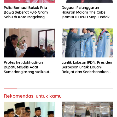
Polisi Berhasil Bekuk Pria
Dugaan Pelanggaran
Bawa Seberat 4,46 Gram
Hiburan Malam The Cube
Sabu di Kota Magelang.
,Komisi III DPRD Siap Tindak
Tegas Jika Terbukti Bersalah
Protes ketidakhadiran
Lantik Lulusan IPDN, Presiden
Bupati, Majelis Adat
Berpesan untuk Layani
Sumedanglarang walkout
Rakyat dan Sederhanakan
saat audiensi di Sekda
Birokrasi
Sumedang
Rekomendasi untuk kamu