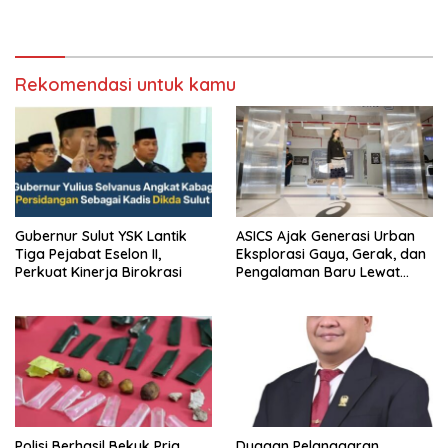
saat audiensi di Sekda
Birokrasi
Sumedang
Rekomendasi untuk kamu
Gubernur Sulut YSK Lantik
ASICS Ajak Generasi Urban
Tiga Pejabat Eselon II,
Eksplorasi Gaya, Gerak, dan
Perkuat Kinerja Birokrasi
Pengalaman Baru Lewat
GEL-STRATUS MC™ Pop Up
Experience
Polisi Berhasil Bekuk Pria
Dugaan Pelanggaran