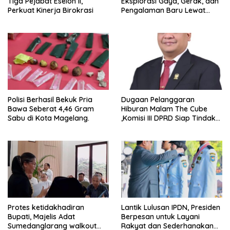
Tiga Pejabat Eselon II,
Eksplorasi Gaya, Gerak, dan
Perkuat Kinerja Birokrasi
Pengalaman Baru Lewat
GEL-STRATUS MC™ Pop Up
Experience
Polisi Berhasil Bekuk Pria
Dugaan Pelanggaran
Bawa Seberat 4,46 Gram
Hiburan Malam The Cube
Sabu di Kota Magelang.
,Komisi III DPRD Siap Tindak
Tegas Jika Terbukti Bersalah
Protes ketidakhadiran
Lantik Lulusan IPDN, Presiden
Bupati, Majelis Adat
Berpesan untuk Layani
Sumedanglarang walkout
Rakyat dan Sederhanakan