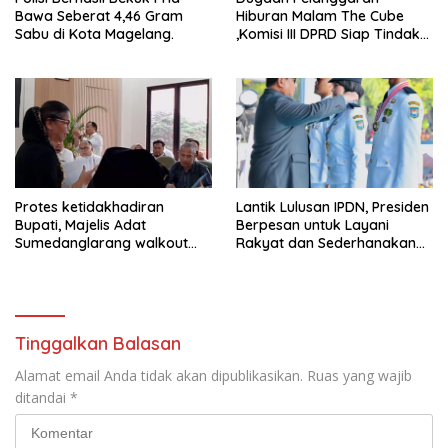
Bawa Seberat 4,46 Gram
Hiburan Malam The Cube
Sabu di Kota Magelang.
,Komisi III DPRD Siap Tindak
Tegas Jika Terbukti Bersalah
Protes ketidakhadiran
Lantik Lulusan IPDN, Presiden
Bupati, Majelis Adat
Berpesan untuk Layani
Sumedanglarang walkout
Rakyat dan Sederhanakan
saat audiensi di Sekda
Birokrasi
Sumedang
Tinggalkan Balasan
Alamat email Anda tidak akan dipublikasikan.
Ruas yang wajib
ditandai
*