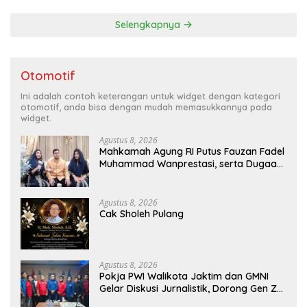
Digital yang Kompetitif
Selengkapnya
Otomotif
Ini adalah contoh keterangan untuk widget dengan kategori
otomotif, anda bisa dengan mudah memasukkannya pada
widget.
Agustus 8, 2026
Mahkamah Agung RI Putus Fauzan Fadel
Muhammad Wanprestasi, serta Dugaan
Penyalahgunaan Dana dan Aset PT GME
Agustus 8, 2026
Cak Sholeh Pulang
Agustus 8, 2026
Pokja PWI Walikota Jaktim dan GMNI
Gelar Diskusi Jurnalistik, Dorong Gen Z
Kritis Bermedia Sosial