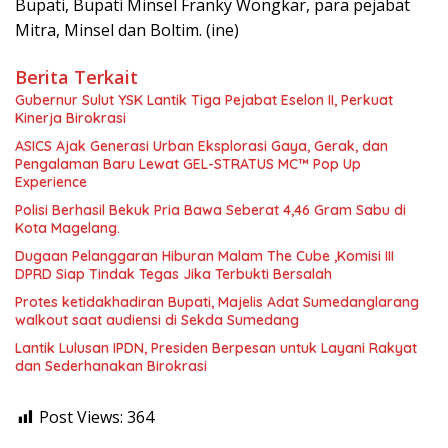
Bupati, Bupati Minsel Franky Wongkar, para pejabat
Mitra, Minsel dan Boltim. (ine)
Berita Terkait
Gubernur Sulut YSK Lantik Tiga Pejabat Eselon II, Perkuat
Kinerja Birokrasi
ASICS Ajak Generasi Urban Eksplorasi Gaya, Gerak, dan
Pengalaman Baru Lewat GEL-STRATUS MC™ Pop Up
Experience
Polisi Berhasil Bekuk Pria Bawa Seberat 4,46 Gram Sabu di
Kota Magelang.
Dugaan Pelanggaran Hiburan Malam The Cube ,Komisi III
DPRD Siap Tindak Tegas Jika Terbukti Bersalah
Protes ketidakhadiran Bupati, Majelis Adat Sumedanglarang
walkout saat audiensi di Sekda Sumedang
Lantik Lulusan IPDN, Presiden Berpesan untuk Layani Rakyat
dan Sederhanakan Birokrasi
Post Views:
364