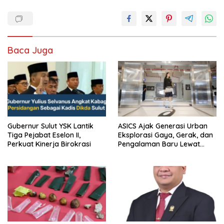
Baca Juga
Gubernur Sulut YSK Lantik
ASICS Ajak Generasi Urban
Tiga Pejabat Eselon II,
Eksplorasi Gaya, Gerak, dan
Perkuat Kinerja Birokrasi
Pengalaman Baru Lewat
GEL-STRATUS MC™ Pop Up
Experience