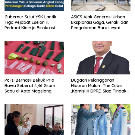
Gubernur Sulut YSK Lantik
ASICS Ajak Generasi Urban
Tiga Pejabat Eselon II,
Eksplorasi Gaya, Gerak, dan
Perkuat Kinerja Birokrasi
Pengalaman Baru Lewat
GEL-STRATUS MC™ Pop Up
Experience
Polisi Berhasil Bekuk Pria
Dugaan Pelanggaran
Bawa Seberat 4,46 Gram
Hiburan Malam The Cube
Sabu di Kota Magelang.
,Komisi III DPRD Siap Tindak
Tegas Jika Terbukti Bersalah