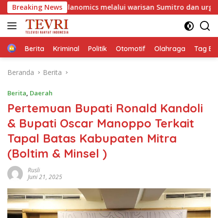
Langsung
ilanomics melalui warisan Sumitro dan urgensi UU Perekonom
Breaking News
ke
konten
Home
Berita
Kriminal
Politik
Otomotif
Olahraga
Tag Ber
Beranda
Berita
Berita
,
Daerah
Pertemuan Bupati Ronald Kandoli
& Bupati Oscar Manoppo Terkait
Tapal Batas Kabupaten Mitra
(Boltim & Minsel )
Rusli
Juni 21, 2025