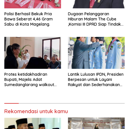
Polisi Berhasil Bekuk Pria
Dugaan Pelanggaran
Bawa Seberat 4,46 Gram
Hiburan Malam The Cube
Sabu di Kota Magelang.
,Komisi III DPRD Siap Tindak
Tegas Jika Terbukti Bersalah
Protes ketidakhadiran
Lantik Lulusan IPDN, Presiden
Bupati, Majelis Adat
Berpesan untuk Layani
Sumedanglarang walkout
Rakyat dan Sederhanakan
saat audiensi di Sekda
Birokrasi
Sumedang
Rekomendasi untuk kamu