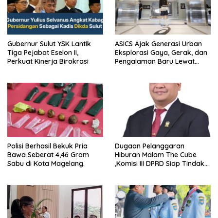
Gubernur Sulut YSK Lantik
ASICS Ajak Generasi Urban
Tiga Pejabat Eselon II,
Eksplorasi Gaya, Gerak, dan
Perkuat Kinerja Birokrasi
Pengalaman Baru Lewat
GEL-STRATUS MC™ Pop Up
Experience
Polisi Berhasil Bekuk Pria
Dugaan Pelanggaran
Bawa Seberat 4,46 Gram
Hiburan Malam The Cube
Sabu di Kota Magelang.
,Komisi III DPRD Siap Tindak
Tegas Jika Terbukti Bersalah