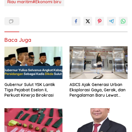
Riau maritim#Ekonomi biru
Baca Juga
Gubernur Sulut YSK Lantik
ASICS Ajak Generasi Urban
Tiga Pejabat Eselon II,
Eksplorasi Gaya, Gerak, dan
Perkuat Kinerja Birokrasi
Pengalaman Baru Lewat
GEL-STRATUS MC™ Pop Up
Experience