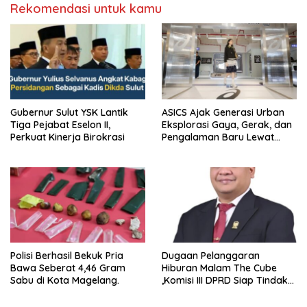
Rekomendasi untuk kamu
Gubernur Sulut YSK Lantik
ASICS Ajak Generasi Urban
Tiga Pejabat Eselon II,
Eksplorasi Gaya, Gerak, dan
Perkuat Kinerja Birokrasi
Pengalaman Baru Lewat
GEL-STRATUS MC™ Pop Up
Experience
Polisi Berhasil Bekuk Pria
Dugaan Pelanggaran
Bawa Seberat 4,46 Gram
Hiburan Malam The Cube
Sabu di Kota Magelang.
,Komisi III DPRD Siap Tindak
Tegas Jika Terbukti Bersalah