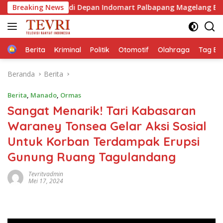
Langsung
 Motor di Depan Indomart Palbapang Magelang Berakibat Truk 
Breaking News
ke
konten
Home
Berita
Kriminal
Politik
Otomotif
Olahraga
Tag Ber
Beranda
Berita
Berita
,
Manado
,
Ormas
Sangat Menarik! Tari Kabasaran
Waraney Tonsea Gelar Aksi Sosial
Untuk Korban Terdampak Erupsi
Gunung Ruang Tagulandang
Tevritvadmin
Mei 17, 2024