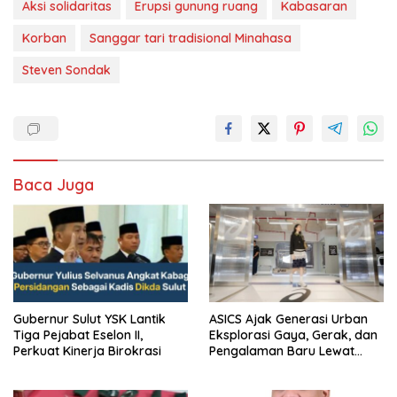
Aksi solidaritas
Erupsi gunung ruang
Kabasaran
Korban
Sanggar tari tradisional Minahasa
Steven Sondak
Baca Juga
Gubernur Sulut YSK Lantik
ASICS Ajak Generasi Urban
Tiga Pejabat Eselon II,
Eksplorasi Gaya, Gerak, dan
Perkuat Kinerja Birokrasi
Pengalaman Baru Lewat
GEL-STRATUS MC™ Pop Up
Experience