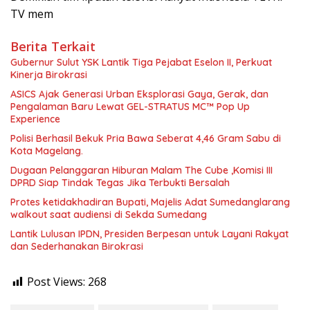
TV mem
Berita Terkait
Gubernur Sulut YSK Lantik Tiga Pejabat Eselon II, Perkuat
Kinerja Birokrasi
ASICS Ajak Generasi Urban Eksplorasi Gaya, Gerak, dan
Pengalaman Baru Lewat GEL-STRATUS MC™ Pop Up
Experience
Polisi Berhasil Bekuk Pria Bawa Seberat 4,46 Gram Sabu di
Kota Magelang.
Dugaan Pelanggaran Hiburan Malam The Cube ,Komisi III
DPRD Siap Tindak Tegas Jika Terbukti Bersalah
Protes ketidakhadiran Bupati, Majelis Adat Sumedanglarang
walkout saat audiensi di Sekda Sumedang
Lantik Lulusan IPDN, Presiden Berpesan untuk Layani Rakyat
dan Sederhanakan Birokrasi
Post Views:
268