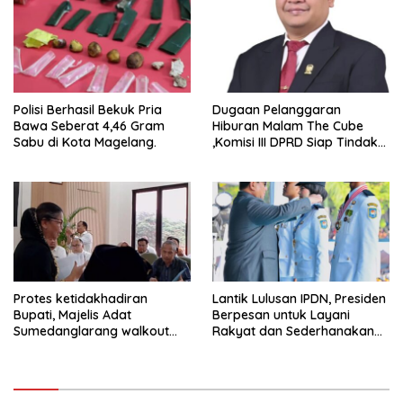
Polisi Berhasil Bekuk Pria
Dugaan Pelanggaran
Bawa Seberat 4,46 Gram
Hiburan Malam The Cube
Sabu di Kota Magelang.
,Komisi III DPRD Siap Tindak
Tegas Jika Terbukti Bersalah
Protes ketidakhadiran
Lantik Lulusan IPDN, Presiden
Bupati, Majelis Adat
Berpesan untuk Layani
Sumedanglarang walkout
Rakyat dan Sederhanakan
saat audiensi di Sekda
Birokrasi
Sumedang