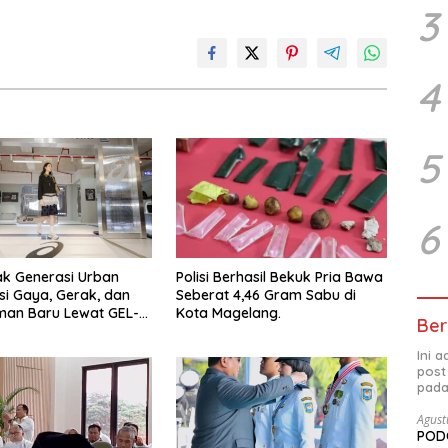
3
4
5
6
ak Generasi Urban
Polisi Berhasil Bekuk Pria Bawa
si Gaya, Gerak, dan
Seberat 4,46 Gram Sabu di
man Baru Lewat GEL-
Kota Magelang.
Ber
 MC™ Pop Up
ce
Ini 
post
pada
Agust
PODC