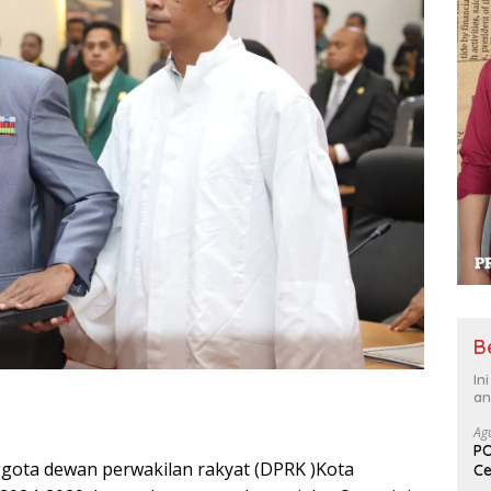
B
In
an
Ag
PO
nggota dewan perwakilan rakyat (DPRK )Kota
Ce
Su