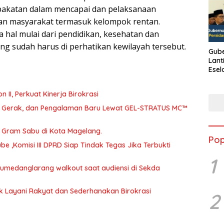
pakatan dalam mencapai dan pelaksanaan
n masyarakat termasuk kelompok rentan.
a hal mulai dari pendidikan, kesehatan dan
g sudah harus di perhatikan kewilayah tersebut.
Gube
Lant
Esel
Kine
abat Eselon II, Perkuat Kinerja Birokrasi
a, Gerak, dan Pengalaman Baru Lewat GEL-STRATUS MC™
46 Gram Sabu di Kota Magelang.
Pop
 ,Komisi III DPRD Siap Tindak Tegas Jika Terbukti
1
 Sumedanglarang walkout saat audiensi di Sekda
uk Layani Rakyat dan Sederhanakan Birokrasi
2