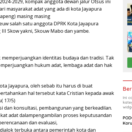
2024-2029, kompak anggota dewan jalur Otsus ini
ri masyarakat adat yang ada di kota Jayapura
Dapeng) masing masing
reeuw salah satu anggota DPRK Kota Jayapura
III Skow yakni, Skouw Mabo dan yambe.
memperjuangkan identitas budaya dan tradisi. Tak
memperjuangkan hukum adat, lembaga adat dan hak
ota Jayapura, oleh sebab itu harus di buat
Ber
ertahankan hal tersebut kata Cristian kepada awak
Ini 
( 17/5)
kate
widg
si dan konsultasi, pembangunan yang berkeadilan.
rakat adat dalampengambilan proses keputusandan
PODC
erencanaan dan evaluasi,
Koru
n dialok terbuka antara pemerintah kota dan