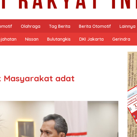
omotif
Olahraga
Tag Berita
Berita Otomotif
Lainnya
ejahatan
Nissan
Bulutangkis
DKI Jakarta
Gerindra
k Masyarakat adat