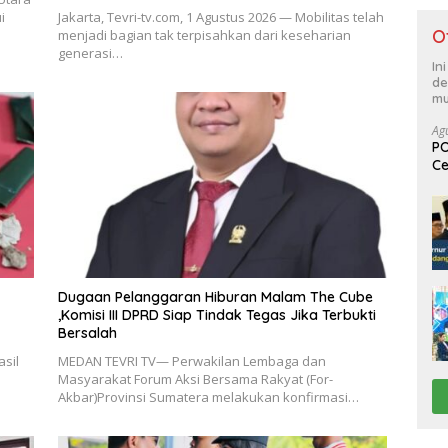
i
Jakarta, Tevri-tv.com, 1 Agustus 2026 — Mobilitas telah
O
menjadi bagian tak terpisahkan dari keseharian
generasi…
In
de
mu
Ag
PO
Ce
Su
Dugaan Pelanggaran Hiburan Malam The Cube
,Komisi III DPRD Siap Tindak Tegas Jika Terbukti
Bersalah
sil
MEDAN TEVRI TV— Perwakilan Lembaga dan
Masyarakat Forum Aksi Bersama Rakyat (For-
Akbar)Provinsi Sumatera melakukan konfirmasi…