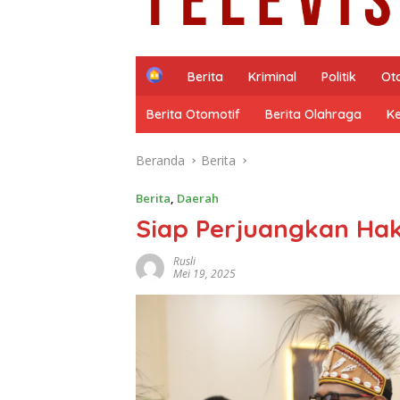
H
Berita
Kriminal
Politik
Ot
o
m
Berita Otomotif
Berita Olahraga
K
e
Beranda
Berita
Berita
,
Daerah
Siap Perjuangkan Ha
Rusli
Mei 19, 2025