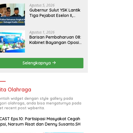
Agustus 5, 2026
Gubernur Sulut YSK Lantik
Tiga Pejabat Eselon II,
Perkuat Kinerja Birokrasi
Agustus 1, 2026
Barisan Pembaharuan 08:
Kabinet Bayangan Oposisi
Jangan Ganggu Stabilitas
Nasional dan Program
Asta Cita Prabowo-Gibran
Selengkapnya
ita Olahraga
contoh widget dengan style gallery pada
gori olahraga, anda bisa mengaturnya pada
et recent post wpberita.
AST Eps.10: Partisipasi Masyakat Cegah
psi, Narsum Risat dan Denny Susanto.SH