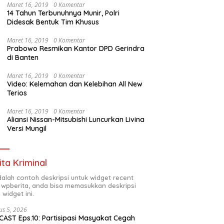
Maret 16, 2019
0 Komentar
14 Tahun Terbunuhnya Munir, Polri
Didesak Bentuk Tim Khusus
Maret 16, 2019
0 Komentar
Prabowo Resmikan Kantor DPD Gerindra
di Banten
Maret 16, 2019
0 Komentar
Video: Kelemahan dan Kelebihan All New
Terios
Maret 16, 2019
0 Komentar
Aliansi Nissan-Mitsubishi Luncurkan Livina
Versi Mungil
ita Kriminal
adalah contoh deskripsi untuk widget recent
 wpberita, anda bisa memasukkan deskripsi
 widget ini.
us 5, 2026
AST Eps.10: Partisipasi Masyakat Cegah