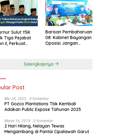
Barisan Pembaharuan
rnur Sulut YSK
08: Kabinet Bayangan
ik Tiga Pejabat
Oposisi Jangan
on II, Perkuat
Ganggu Stabilitas
rja Birokrasi
Nasional dan
Program Asta Cita
Selengkapnya
Prabowo-Gibran
ular Post
Mei 28, 2025
0 Komentar
PT Gozco Plantations Tbk Kembali
Adakan Public Expose Tahunan 2025
Maret 16, 2019
0 Komentar
2 Hari Hilang, Nelayan Tewas
Mengambang di Pantai Cipalawah Garut