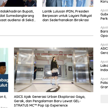
Koru
Agust
etidakhadiran Bupati,
Lantik Lulusan IPDN, Presiden
Gubernur Su
Adat Sumedanglarang
Berpesan untuk Layani Rakyat
Perk
saat audiensi di Sekda
dan Sederhanakan Birokrasi
ng
Agust
Bari
Opos
Prog
Agust
ASIC
Gera
STR
Agust
Laka
Indo
Keb
Agust
Poli
Gram
ASICS Ajak Generasi Urban Eksplorasi Gaya,
Gerak, dan Pengalaman Baru Lewat GEL-
STRATUS MC™ Pop Up Experience
Utara