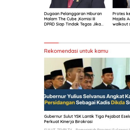
Dugaan Pelanggaran Hiburan
Protes k
Malam The Cube ,Komisi III
Majelis 
DPRD Siap Tindak Tegas Jika
walkout 
Terbukti Bersalah
Sumeda
Rekomendasi untuk kamu
Gubernur Sulut YSK Lantik Tiga Pejabat Eselon II,
Perkuat Kinerja Birokrasi
SULUT, TEVRI TV – Pemerintah Provinsi Sulawesi 