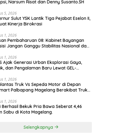
psi, Narsum Risat dan Denny Susanto.SH
us 5, 2026
lut YSK Lantik Tiga Pejabat Eselon II,
uat Kinerja Birokrasi
us 1, 2026
san Pembaharuan 08: Kabinet Bayangan
isi Jangan Ganggu Stabilitas Nasional dan
ram Asta Cita Prabowo-Gibran
us 1, 2026
S Ajak Generasi Urban Eksplorasi Gaya,
k, dan Pengalaman Baru Lewat GEL-
ATUS MC™ Pop Up Experience
us 1, 2026
lantas Truk Vs Sepeda Motor di Depan
mart Palbapang Magelang Berakibat Truk
akar
us 1, 2026
si Berhasil Bekuk Pria Bawa Seberat 4,46
 Sabu di Kota Magelang.
Selengkapnya