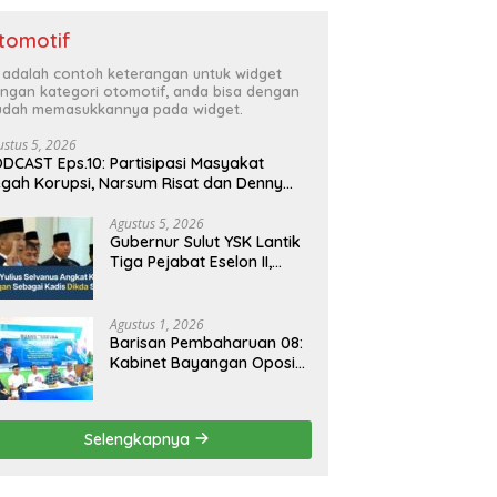
tomotif
i adalah contoh keterangan untuk widget
ngan kategori otomotif, anda bisa dengan
dah memasukkannya pada widget.
ustus 5, 2026
DCAST Eps.10: Partisipasi Masyakat
gah Korupsi, Narsum Risat dan Denny
santo.SH
Agustus 5, 2026
Gubernur Sulut YSK Lantik
Tiga Pejabat Eselon II,
Perkuat Kinerja Birokrasi
Agustus 1, 2026
Barisan Pembaharuan 08:
Kabinet Bayangan Oposisi
Jangan Ganggu Stabilitas
Nasional dan Program
Asta Cita Prabowo-Gibran
Selengkapnya