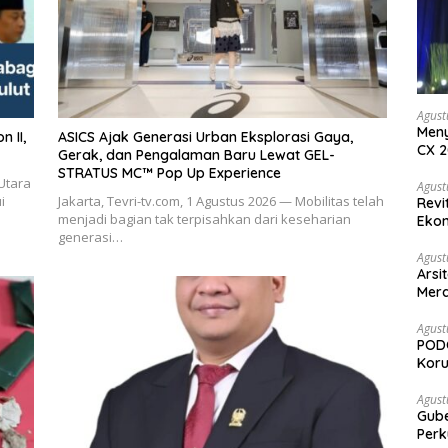
Agust
Meny
ASICS Ajak Generasi Urban Eksplorasi Gaya,
CX 2
Gerak, dan Pengalaman Baru Lewat GEL-
Keam
STRATUS MC™ Pop Up Experience
Utara
Komp
Agust
i
Jakarta, Tevri-tv.com, 1 Agustus 2026 — Mobilitas telah
Revi
menjadi bagian tak terpisahkan dari keseharian
Ekon
generasi…
Agust
Arsi
Merd
Ked
Agust
PODC
Koru
Agust
Gubernur Su
Perk