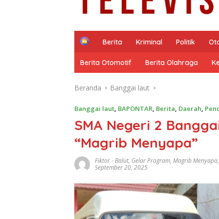
H
Berita
Kriminal
Politik
Ot
o
m
Berita Otomotif
Berita Olahraga
K
e
Beranda
Banggai laut
Banggai laut
,
BAPONTAR
,
Berita
,
Daerah
,
Pen
SMA Negeri 2 Banggai
“Magrib Menyapa”
Fiktor
-
Balut
,
Gelar Program
,
Magrib Menyapa
September 20, 2025