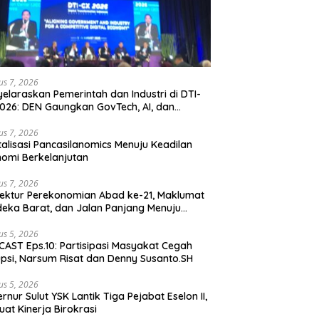
us 7, 2026
elaraskan Pemerintah dan Industri di DTI-
026: DEN Gaungkan GovTech, AI, dan
anan Holistik untuk Ekonomi Digital yang
etitif
us 7, 2026
talisasi Pancasilanomics Menuju Keadilan
omi Berkelanjutan
us 7, 2026
tektur Perekonomian Abad ke-21, Maklumat
eka Barat, dan Jalan Panjang Menuju
aulatan Ekonomi
us 5, 2026
AST Eps.10: Partisipasi Masyakat Cegah
psi, Narsum Risat dan Denny Susanto.SH
us 5, 2026
lut YSK Lantik Tiga Pejabat Eselon II,
uat Kinerja Birokrasi