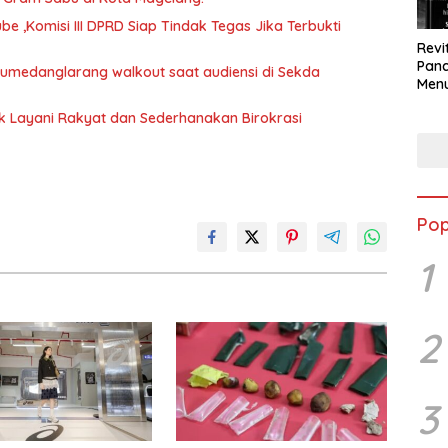
 ,Komisi III DPRD Siap Tindak Tegas Jika Terbukti
Revi
Panc
 Sumedanglarang walkout saat audiensi di Sekda
Menu
Eko
uk Layani Rakyat dan Sederhanakan Birokrasi
Berk
Pop
1
2
3