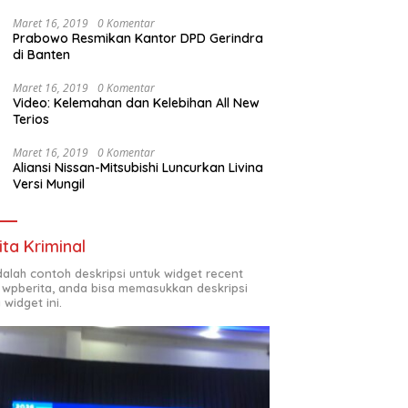
Maret 16, 2019
0 Komentar
Prabowo Resmikan Kantor DPD Gerindra
di Banten
Maret 16, 2019
0 Komentar
Video: Kelemahan dan Kelebihan All New
Terios
Maret 16, 2019
0 Komentar
Aliansi Nissan-Mitsubishi Luncurkan Livina
Versi Mungil
ita Kriminal
adalah contoh deskripsi untuk widget recent
 wpberita, anda bisa memasukkan deskripsi
 widget ini.