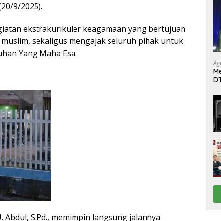
20/9/2025).
giatan ekstrakurikuler keagamaan yang bertujuan
 muslim, sekaligus mengajak seluruh pihak untuk
uhan Yang Maha Esa.
Ag
Me
DT
da
Di
. Abdul, S.Pd., memimpin langsung jalannya