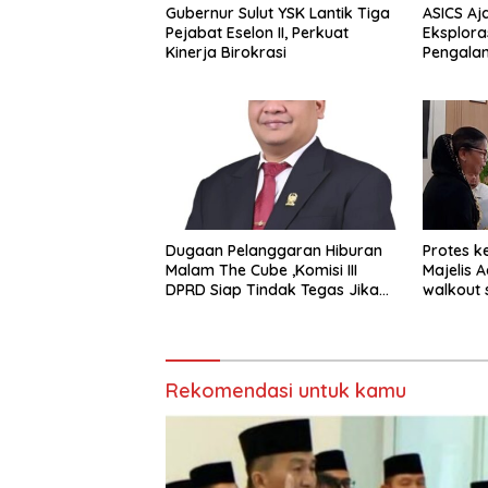
Gubernur Sulut YSK Lantik Tiga
ASICS Aj
Pejabat Eselon II, Perkuat
Eksplora
Kinerja Birokrasi
Pengala
STRATUS
Experien
Dugaan Pelanggaran Hiburan
Protes k
Malam The Cube ,Komisi III
Majelis 
DPRD Siap Tindak Tegas Jika
walkout 
Terbukti Bersalah
Sumeda
Rekomendasi untuk kamu