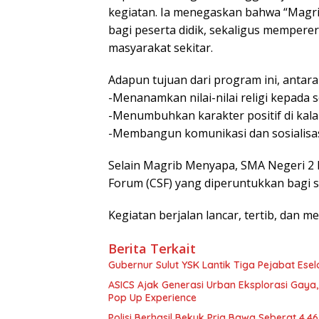
kegiatan. Ia menegaskan bahwa “Magri
bagi peserta didik, sekaligus memper
masyarakat sekitar.
Adapun tujuan dari program ini, antara 
-Menanamkan nilai-nilai religi kepada s
-Menumbuhkan karakter positif di kala
-Membangun komunikasi dan sosialisa
Selain Magrib Menyapa, SMA Negeri 2 
Forum (CSF) yang diperuntukkan bagi s
Kegiatan berjalan lancar, tertib, dan 
Berita Terkait
Gubernur Sulut YSK Lantik Tiga Pej
ASICS Ajak Generasi Urban Eksplorasi Gay
Pop Up Experience
Polisi Berhasil Bekuk Pria Bawa Seberat 4,