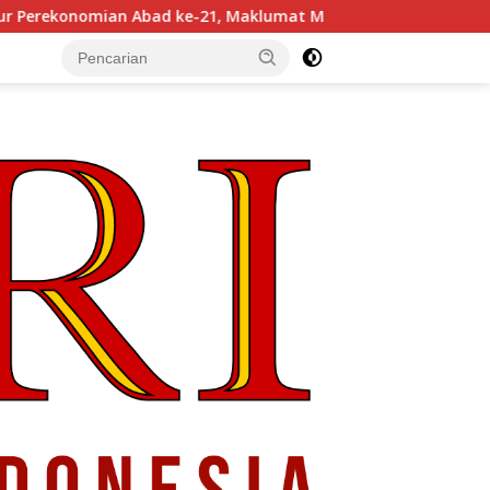
, Maklumat Merdeka Barat, dan Jalan Panjang Menuju Kedaulat