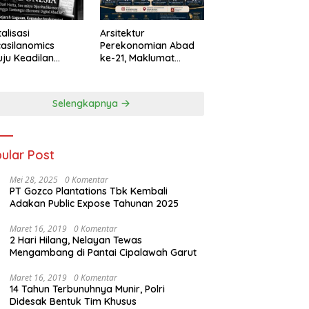
talisasi
Arsitektur
asilanomics
Perekonomian Abad
ju Keadilan
ke-21, Maklumat
nomi
Merdeka Barat, dan
elanjutan
Jalan Panjang Menuju
Kedaulatan Ekonomi
Selengkapnya
ular Post
Mei 28, 2025
0 Komentar
PT Gozco Plantations Tbk Kembali
Adakan Public Expose Tahunan 2025
Maret 16, 2019
0 Komentar
2 Hari Hilang, Nelayan Tewas
Mengambang di Pantai Cipalawah Garut
Maret 16, 2019
0 Komentar
14 Tahun Terbunuhnya Munir, Polri
Didesak Bentuk Tim Khusus