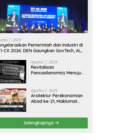
ustus 7, 2026
nyelaraskan Pemerintah dan Industri di
I-CX 2026: DEN Gaungkan GovTech, AI,
n Keamanan Holistik untuk Ekonomi
gital yang Kompetitif
Agustus 7, 2026
Revitalisasi
Pancasilanomics Menuju
Keadilan Ekonomi
Berkelanjutan
Agustus 7, 2026
Arsitektur Perekonomian
Abad ke-21, Maklumat
Merdeka Barat, dan Jalan
Panjang Menuju
Kedaulatan Ekonomi
Selengkapnya