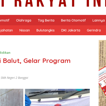
omotif
Olahraga
Tag Berita
Berita Otomotif
Lainnya
ejahatan
Nissan
Bulutangkis
DKI Jakarta
Gerindra
didikan
 Balut, Gelar Program
,
SMA Negeri 2 Banggai