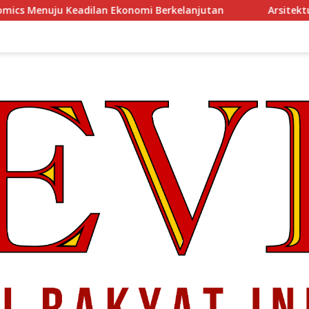
mi Berkelanjutan
Arsitektur Perekonomian Abad ke-21