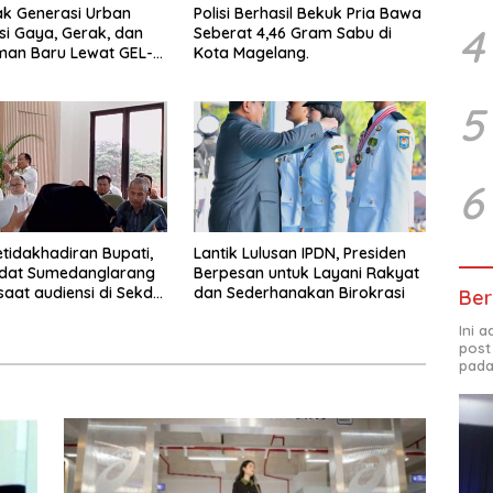
ak Generasi Urban
Polisi Berhasil Bekuk Pria Bawa
4
si Gaya, Gerak, dan
Seberat 4,46 Gram Sabu di
man Baru Lewat GEL-
Kota Magelang.
 MC™ Pop Up
ce
5
6
etidakhadiran Bupati,
Lantik Lulusan IPDN, Presiden
Adat Sumedanglarang
Berpesan untuk Layani Rakyat
saat audiensi di Sekda
dan Sederhanakan Birokrasi
Ber
ng
Ini 
post
pada