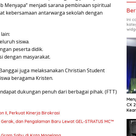
b Menyapa” menjadi sarana pembinaan spiritual
Ber
erat kebersamaan antarwarga sekolah dengan
Ini 
kate
widg
lain:
eluruh siswa.
ngan peserta didik.
si dengan masyarakat.
Banggai juga melaksanakan Christian Student
iswa beragama Kristen.
mendapat dukungan penuh dari berbagai pihak. (FTT)
Meny
CX 2
Keam
abat Eselon II, Perkuat Kinerja Birokrasi
Komp
a, Gerak, dan Pengalaman Baru Lewat GEL-STRATUS MC™
46 Gram Sabu di Kota Magelang.