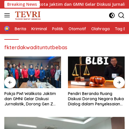
Langsung
 PWI Walikota Jaktim dan GMNI Gelar Diskusi Jurnalistik, Dorong
Breaking News
ke
konten
Home
Berita
Kriminal
Politik
Otomotif
Olahraga
Tag Ber
fkterdakwadituntutbebas
Pendiri Beranda Ruang
Membaca Pancasilanomics
Diskusi Dorong Negara Buka
melalui warisan Sumitro dan
Dialog dalam Penyelesaian
urgensi UU Perekonomian
BLB
Nasional