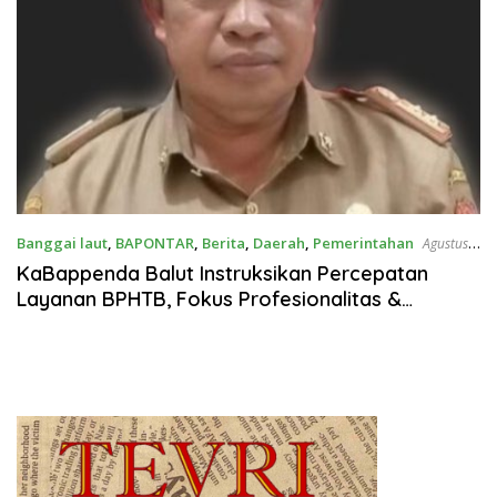
Banggai laut
,
BAPONTAR
,
Berita
,
Daerah
,
Pemerintahan
Agustus
13, 2025
KaBappenda Balut Instruksikan Percepatan
Layanan BPHTB, Fokus Profesionalitas &
Peningkatan PAD