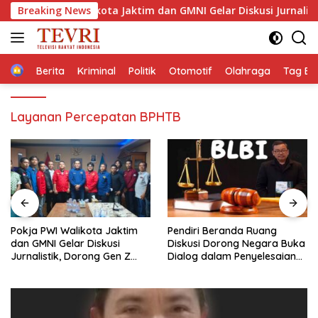
Langsung
 PWI Walikota Jaktim dan GMNI Gelar Diskusi Jurnalistik, Dorong
Breaking News
ke
konten
Home
Berita
Kriminal
Politik
Otomotif
Olahraga
Tag Ber
Layanan Percepatan BPHTB
Pendiri Beranda Ruang
Membaca Pancasilanomics
Diskusi Dorong Negara Buka
melalui warisan Sumitro dan
Dialog dalam Penyelesaian
urgensi UU Perekonomian
BLB
Nasional