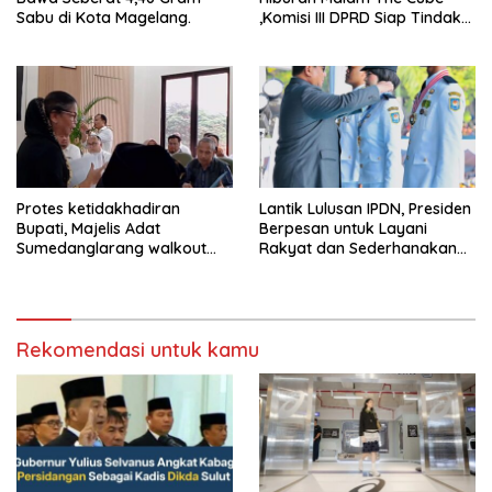
Sabu di Kota Magelang.
,Komisi III DPRD Siap Tindak
Tegas Jika Terbukti Bersalah
Protes ketidakhadiran
Lantik Lulusan IPDN, Presiden
Bupati, Majelis Adat
Berpesan untuk Layani
Sumedanglarang walkout
Rakyat dan Sederhanakan
saat audiensi di Sekda
Birokrasi
Sumedang
Rekomendasi untuk kamu