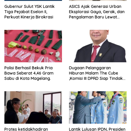
Gubernur Sulut YSK Lantik
ASICS Ajak Generasi Urban
Tiga Pejabat Eselon II,
Eksplorasi Gaya, Gerak, dan
Perkuat Kinerja Birokrasi
Pengalaman Baru Lewat
GEL-STRATUS MC™ Pop Up
Experience
Polisi Berhasil Bekuk Pria
Dugaan Pelanggaran
Bawa Seberat 4,46 Gram
Hiburan Malam The Cube
Sabu di Kota Magelang.
,Komisi III DPRD Siap Tindak
Tegas Jika Terbukti Bersalah
Protes ketidakhadiran
Lantik Lulusan IPDN, Presiden