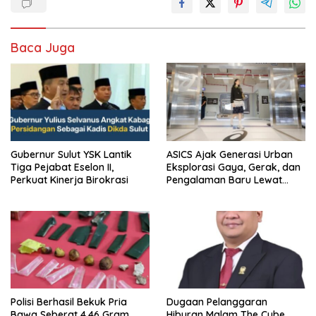
Baca Juga
Gubernur Sulut YSK Lantik
ASICS Ajak Generasi Urban
Tiga Pejabat Eselon II,
Eksplorasi Gaya, Gerak, dan
Perkuat Kinerja Birokrasi
Pengalaman Baru Lewat
GEL-STRATUS MC™ Pop Up
Experience
Polisi Berhasil Bekuk Pria
Dugaan Pelanggaran
Bawa Seberat 4,46 Gram
Hiburan Malam The Cube