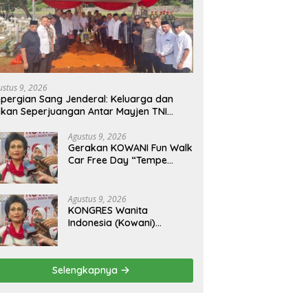
ustus 9, 2026
pergian Sang Jenderal: Keluarga dan
kan Seperjuangan Antar Mayjen TNI
urn) CH Halomoan Sidabutar ke
ristirahatan Terakhir
Agustus 9, 2026
Gerakan KOWANI Fun Walk
Car Free Day “Tempe
Indonesia Goes to
UNESCO”, Dorong Warisan
Kuliner Nusantara
Agustus 9, 2026
Mendunia
KONGRES Wanita
Indonesia (Kowani)
Memperkuat Gerakan
‘Tempe Indonesia Goes to
Unesco”
Selengkapnya