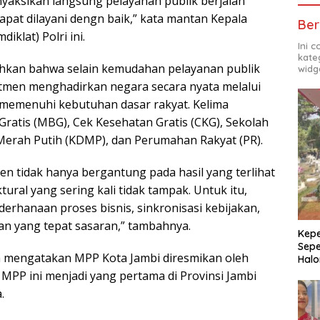
enyaksikan langsung pelayanan publik berjalan
pat dilayani dengn baik,” kata mantan Kepala
Ber
klat) Polri ini.
Ini 
kate
hkan bahwa selain kemudahan pelayanan publik
widg
tmen menghadirkan negara secara nyata melalui
 memenuhi kebutuhan dasar rakyat. Kelima
Gratis (MBG), Cek Kesehatan Gratis (CKG), Sekolah
Merah Putih (KDMP), dan Perumahan Rakyat (PR).
en tidak hanya bergantung pada hasil yang terlihat
tural yang sering kali tidak tampak. Untuk itu,
derhanaan proses bisnis, sinkronisasi kebijakan,
 yang tepat sasaran,” tambahnya.
Kepe
Sepe
a mengatakan MPP Kota Jambi diresmikan oleh
Halo
MPP ini menjadi yang pertama di Provinsi Jambi
.