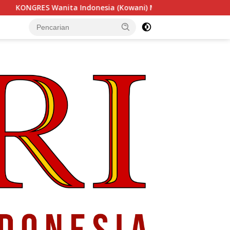
esia (Kowani) Memperkuat Gerakan ‘Tempe Indonesia Goes to