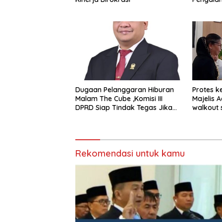
STRATUS
Experien
Dugaan Pelanggaran Hiburan
Protes k
Malam The Cube ,Komisi III
Majelis 
DPRD Siap Tindak Tegas Jika
walkout 
Terbukti Bersalah
Sumeda
Rekomendasi untuk kamu