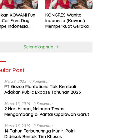
akan KOWANI Fun
KONGRES Wanita
 Car Free Day
Indonesia (Kowani)
pe Indonesia
Memperkuat Gerakan
 to UNESCO”,
‘Tempe Indonesia
ong Warisan
Goes to Unesco”
ner Nusantara
Selengkapnya
dunia
ular Post
Mei 28, 2025
0 Komentar
PT Gozco Plantations Tbk Kembali
Adakan Public Expose Tahunan 2025
Maret 16, 2019
0 Komentar
2 Hari Hilang, Nelayan Tewas
Mengambang di Pantai Cipalawah Garut
Maret 16, 2019
0 Komentar
14 Tahun Terbunuhnya Munir, Polri
Didesak Bentuk Tim Khusus