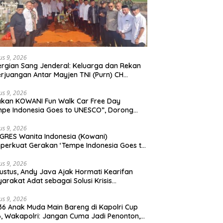
us 9, 2026
rgian Sang Jenderal: Keluarga dan Rekan
rjuangan Antar Mayjen TNI (Purn) CH
moan Sidabutar ke Peristirahatan Terakhir
us 9, 2026
kan KOWANI Fun Walk Car Free Day
pe Indonesia Goes to UNESCO”, Dorong
san Kuliner Nusantara Mendunia
us 9, 2026
RES Wanita Indonesia (Kowani)
erkuat Gerakan ‘Tempe Indonesia Goes to
sco”
us 9, 2026
ustus, Andy Java Ajak Hormati Kearifan
arakat Adat sebagai Solusi Krisis
gkungan
us 9, 2026
36 Anak Muda Main Bareng di Kapolri Cup
, Wakapolri: Jangan Cuma Jadi Penonton,