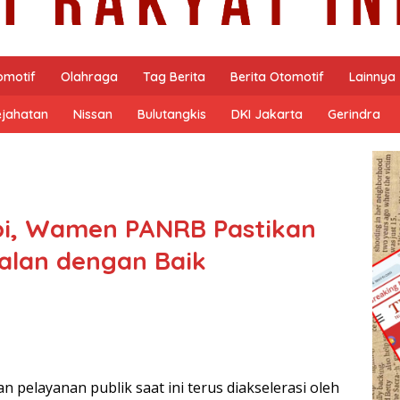
omotif
Olahraga
Tag Berita
Berita Otomotif
Lainnya
ejahatan
Nissan
Bulutangkis
DKI Jakarta
Gerindra
bi, Wamen PANRB Pastikan
jalan dengan Baik
n pelayanan publik saat ini terus diakselerasi oleh