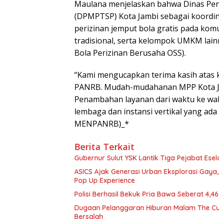
Maulana menjelaskan bahwa Dinas Pen
(DPMPTSP) Kota Jambi sebagai koordin
perizinan jemput bola gratis pada kom
tradisional, serta kelompok UMKM lain
Bola Perizinan Berusaha OSS).
“Kami mengucapkan terima kasih atas 
PANRB. Mudah-mudahanan MPP Kota Jam
Penambahan layanan dari waktu ke wa
lembaga dan instansi vertikal yang ad
MENPANRB)_*
Berita Terkait
Gubernur Sulut YSK Lantik Tiga Pej
ASICS Ajak Generasi Urban Eksplorasi Gay
Pop Up Experience
Polisi Berhasil Bekuk Pria Bawa Seberat 4,
Dugaan Pelanggaran Hiburan Malam The Cube
Bersalah