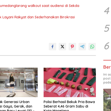
 Sumedanglarang walkout saat audiensi di Sekda
4
uk Layani Rakyat dan Sederhanakan Birokrasi
5
6
Ber
Ini 
post
pada
ak Generasi Urban
Polisi Berhasil Bekuk Pria Bawa
si Gaya, Gerak, dan
Seberat 4,46 Gram Sabu di
man Baru Lewat GEL-
Kota Magelang.