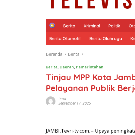
H
Berita
Kriminal
Politik
Ot
o
m
Berita Otomotif
Berita Olahraga
K
e
Beranda
Berita
Berita
,
Daerah
,
Pemerintahan
Tinjau MPP Kota Jam
Pelayanan Publik Ber
Rusli
September 17, 2025
JAMBI,Tevri-tv.com. – Upaya peningkata