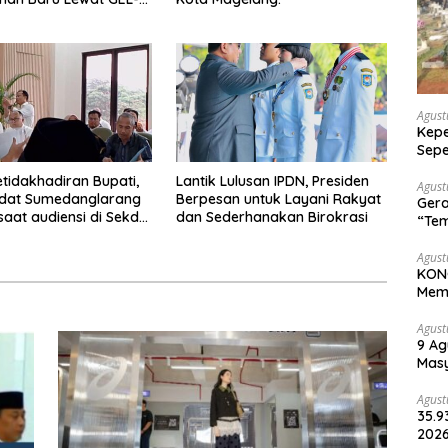
 MC™ Pop Up
ce
Agust
Kepe
Sepe
Halo
etidakhadiran Bupati,
Lantik Lulusan IPDN, Presiden
Agust
Adat Sumedanglarang
Berpesan untuk Layani Rakyat
Gera
saat audiensi di Sekda
dan Sederhanakan Birokrasi
“Tem
ng
Wari
Agust
KONG
Memp
Une
Agust
9 Ag
Masy
Lin
Agust
35.9
2026