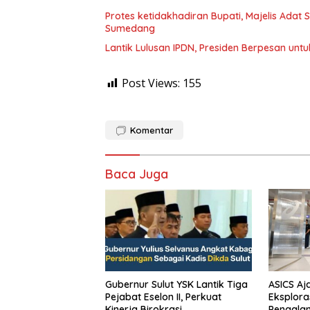
Protes ketidakhadiran Bupati, Majelis Adat
Sumedang
Lantik Lulusan IPDN, Presiden Berpesan unt
Post Views:
155
Komentar
Baca Juga
Gubernur Sulut YSK Lantik Tiga
ASICS Aj
Pejabat Eselon II, Perkuat
Eksplora
Kinerja Birokrasi
Pengala