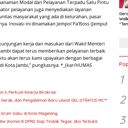
anaman Modal dan Pelayanan Terpadu Satu Pintu
ator pelayanan juga menyediakan layanan
Ger
unitas masyarakat yang ada di kelurahan, pasar
Walk
nya. Inovasi ini dinamakan Jempol Pa’Boss (Jemput
“Tem
Goes
Dor
Kuli
kunjungan kerja dan masukan dari Wakil Menteri
Men
bi dapat terus memberikan pelayanan terbaik.
ktu akan terus kami upayakan dengan berbagai
Pop
a di Kota Jambi,” pungkasnya. *_(kar/HUMAS
1
abat Eselon II, Perkuat Kinerja Birokrasi
2
a, Gerak, dan Pengalaman Baru Lewat GEL-STRATUS MC™
46 Gram Sabu di Kota Magelang.
3
 ,Komisi III DPRD Siap Tindak Tegas Jika Terbukti