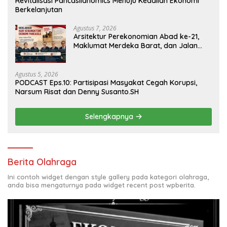
Revitalisasi Pancasilanomics Menuju Keadilan Ekonomi
Berkelanjutan
Agustus 7, 2026
Arsitektur Perekonomian Abad ke-21,
Maklumat Merdeka Barat, dan Jalan
Panjang Menuju Kedaulatan Ekonomi
Agustus 5, 2026
PODCAST Eps.10: Partisipasi Masyakat Cegah Korupsi,
Narsum Risat dan Denny Susanto.SH
Selengkapnya
Berita Olahraga
Ini contoh widget dengan style gallery pada kategori olahraga,
anda bisa mengaturnya pada widget recent post wpberita.