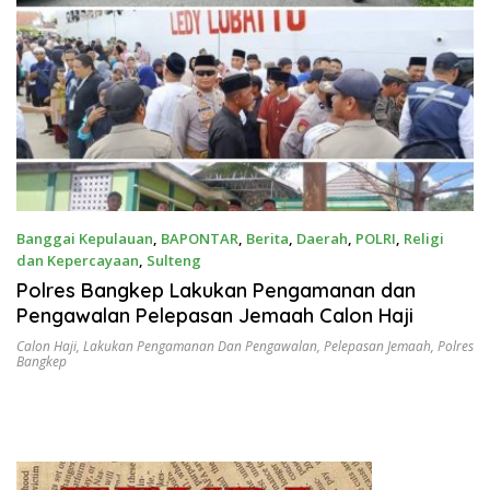
Banggai Kepulauan
,
BAPONTAR
,
Berita
,
Daerah
,
POLRI
,
Religi
dan Kepercayaan
,
Sulteng
Mei 13, 2025
Polres Bangkep Lakukan Pengamanan dan
Pengawalan Pelepasan Jemaah Calon Haji
Calon Haji
,
Lakukan Pengamanan Dan Pengawalan
,
Pelepasan Jemaah
,
Polres
Bangkep