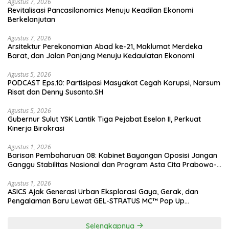
Agustus 7, 2026
Revitalisasi Pancasilanomics Menuju Keadilan Ekonomi
Berkelanjutan
Agustus 7, 2026
Arsitektur Perekonomian Abad ke-21, Maklumat Merdeka
Barat, dan Jalan Panjang Menuju Kedaulatan Ekonomi
Agustus 5, 2026
PODCAST Eps.10: Partisipasi Masyakat Cegah Korupsi, Narsum
Risat dan Denny Susanto.SH
Agustus 5, 2026
Gubernur Sulut YSK Lantik Tiga Pejabat Eselon II, Perkuat
Kinerja Birokrasi
Agustus 1, 2026
Barisan Pembaharuan 08: Kabinet Bayangan Oposisi Jangan
Ganggu Stabilitas Nasional dan Program Asta Cita Prabowo-
Gibran
Agustus 1, 2026
ASICS Ajak Generasi Urban Eksplorasi Gaya, Gerak, dan
Pengalaman Baru Lewat GEL-STRATUS MC™ Pop Up
Experience
Selengkapnya