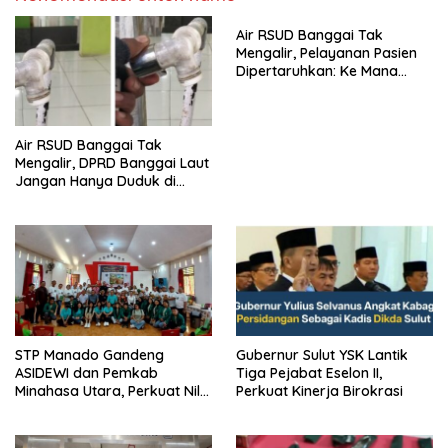
Air RSUD Banggai Tak
Mengalir, Pelayanan Pasien
Dipertaruhkan: Ke Mana
Peran PDAM Paisu Moute?
Air RSUD Banggai Tak
Mengalir, DPRD Banggai Laut
Jangan Hanya Duduk di
Ruang Paripurna
‎STP Manado Gandeng
Gubernur Sulut YSK Lantik
ASIDEWI dan Pemkab
Tiga Pejabat Eselon II,
Minahasa Utara, Perkuat Nilai
Perkuat Kinerja Birokrasi
Jual UMKM Desa Wisata
Dimembe