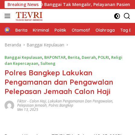
Langsung
 RSUD Banggai Tak Mengalir, Pelayanan Pasien Dipertaruhkan:
Breaking News
ke
konten
Home
Berita
Kriminal
Politik
Otomotif
Olahraga
Tag Ber
Beranda
Banggai Kepulauan
Banggai Kepulauan
,
BAPONTAR
,
Berita
,
Daerah
,
POLRI
,
Religi
dan Kepercayaan
,
Sulteng
Polres Bangkep Lakukan
Pengamanan dan Pengawalan
Pelepasan Jemaah Calon Haji
Fiktor
-
Calon Haji
,
Lakukan Pengamanan Dan Pengawalan
,
Pelepasan Jemaah
,
Polres Bangkep
Mei 13, 2025