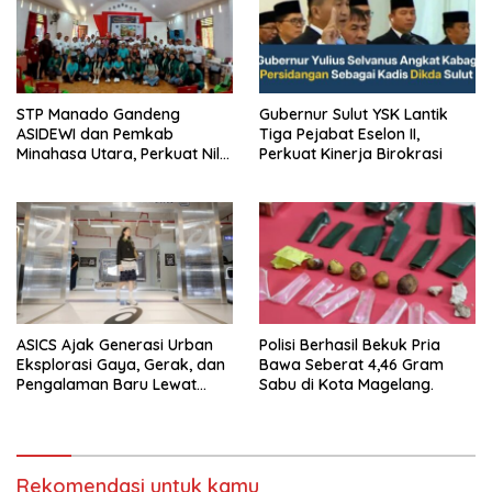
‎STP Manado Gandeng
Gubernur Sulut YSK Lantik
ASIDEWI dan Pemkab
Tiga Pejabat Eselon II,
Minahasa Utara, Perkuat Nilai
Perkuat Kinerja Birokrasi
Jual UMKM Desa Wisata
Dimembe
ASICS Ajak Generasi Urban
Polisi Berhasil Bekuk Pria
Eksplorasi Gaya, Gerak, dan
Bawa Seberat 4,46 Gram
Pengalaman Baru Lewat
Sabu di Kota Magelang.
GEL-STRATUS MC™ Pop Up
Experience
Rekomendasi untuk kamu