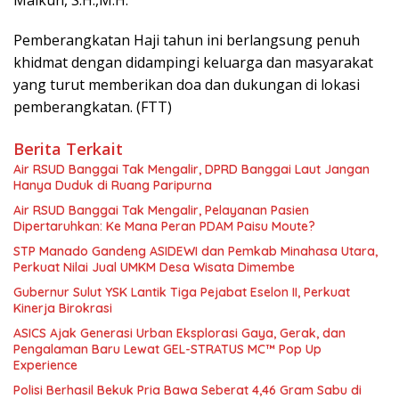
Maikun, S.H.,M.H.
Pemberangkatan Haji tahun ini berlangsung penuh
khidmat dengan didampingi keluarga dan masyarakat
yang turut memberikan doa dan dukungan di lokasi
pemberangkatan. (FTT)
Berita Terkait
Air RSUD Banggai Tak Mengalir, DPRD Banggai Laut Jangan
Hanya Duduk di Ruang Paripurna
Air RSUD Banggai Tak Mengalir, Pelayanan Pasien
Dipertaruhkan: Ke Mana Peran PDAM Paisu Moute?
‎STP Manado Gandeng ASIDEWI dan Pemkab Minahasa Utara,
Perkuat Nilai Jual UMKM Desa Wisata Dimembe
Gubernur Sulut YSK Lantik Tiga Pejabat Eselon II, Perkuat
Kinerja Birokrasi
ASICS Ajak Generasi Urban Eksplorasi Gaya, Gerak, dan
Pengalaman Baru Lewat GEL-STRATUS MC™ Pop Up
Experience
Polisi Berhasil Bekuk Pria Bawa Seberat 4,46 Gram Sabu di