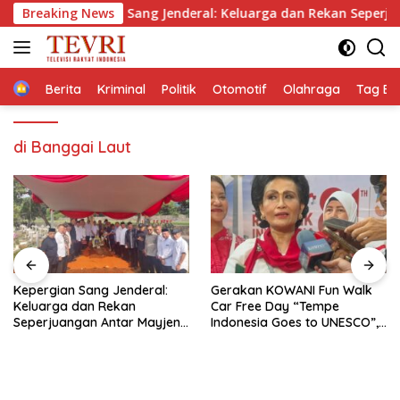
Langsung
Kepergian Sang Jenderal: Keluarga dan Rekan Seperjuangan An
Breaking News
ke
konten
Home
Berita
Kriminal
Politik
Otomotif
Olahraga
Tag Ber
di Banggai Laut
Gerakan KOWANI Fun Walk
KONGRES Wanita Indonesi
Car Free Day “Tempe
(Kowani) Memperkuat
en
Indonesia Goes to UNESCO”,
Gerakan ‘Tempe Indonesia
Dorong Warisan Kuliner
Goes to Unesco”
an
Nusantara Mendunia