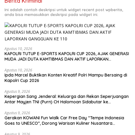
Berita Kriminal
Ini adalah contoh deskripsi untuk widget recent post wpberita,
anda bisa memasukkan deskripsi pada widget ini.
Agustus 10, 2026
KAPOLRI TUTUP E-SPORTS KAPOLRI CUP 2026, AJAK GENERASI
MUDA JADI DUTA KAMTIBMAS DAN AKTIF LAPORKAN
GANGGUAN KE 110
Agustus 10, 2026
Ipda Marcel Buktikan Konten Kreatif Polri Mampu Bersaing di
Kapolri Cup 2026
Agustus 9, 2026
Kepergian Sang Jenderal: Keluarga dan Rekan Seperjuangan
Antar Mayjen TNI (Purn) CH Halomoan Sidabutar ke
Peristirahatan Terakhir
Agustus 9, 2026
Gerakan KOWANI Fun Walk Car Free Day “Tempe Indonesia
Goes to UNESCO”, Dorong Warisan Kuliner Nusantara
Mendunia
Agustus 9, 2026