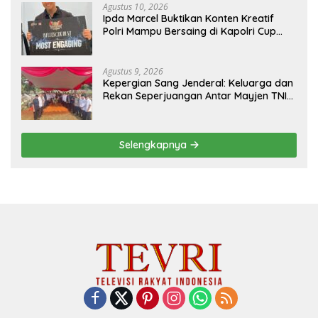
GANGGUAN KE 110
Agustus 10, 2026
Ipda Marcel Buktikan Konten Kreatif
Polri Mampu Bersaing di Kapolri Cup
2026
Agustus 9, 2026
Kepergian Sang Jenderal: Keluarga dan
Rekan Seperjuangan Antar Mayjen TNI
(Purn) CH Halomoan Sidabutar ke
Peristirahatan Terakhir
Selengkapnya