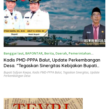
Banggai laut
,
BAPONTAR
,
Berita
,
Daerah
,
Pemerintahan
September 1, 2025
Kadis PMD-PPPA Balut, Update Perkembangan
Desa. “Tegaskan Sinergitas Kebijakan Bupati
Sofyan Kaepa”
Bupati Sofyan Kaepa
,
Kadis PMD-PPPA Balut
,
Tegaskan Sinergitas
,
Update
Perkembangan Desa