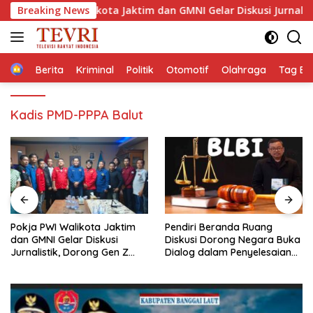
Langsung
a PWI Walikota Jaktim dan GMNI Gelar Diskusi Jurnalistik, Doron
Breaking News
ke
konten
Home
Berita
Kriminal
Politik
Otomotif
Olahraga
Tag Ber
Kadis PMD-PPPA Balut
Pendiri Beranda Ruang
Membaca Pancasilanomics
Diskusi Dorong Negara Buka
melalui warisan Sumitro dan
Dialog dalam Penyelesaian
urgensi UU Perekonomian
BLB
Nasional