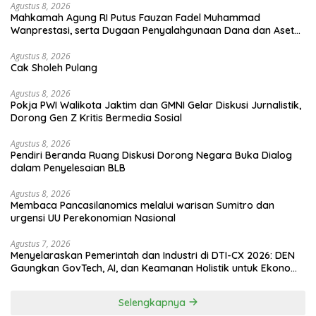
Agustus 8, 2026
Mahkamah Agung RI Putus Fauzan Fadel Muhammad
Wanprestasi, serta Dugaan Penyalahgunaan Dana dan Aset
PT GME
Agustus 8, 2026
Cak Sholeh Pulang
Agustus 8, 2026
Pokja PWI Walikota Jaktim dan GMNI Gelar Diskusi Jurnalistik,
Dorong Gen Z Kritis Bermedia Sosial
Agustus 8, 2026
Pendiri Beranda Ruang Diskusi Dorong Negara Buka Dialog
dalam Penyelesaian BLB
Agustus 8, 2026
Membaca Pancasilanomics melalui warisan Sumitro dan
urgensi UU Perekonomian Nasional
Agustus 7, 2026
Menyelaraskan Pemerintah dan Industri di DTI-CX 2026: DEN
Gaungkan GovTech, AI, dan Keamanan Holistik untuk Ekonomi
Digital yang Kompetitif
Selengkapnya