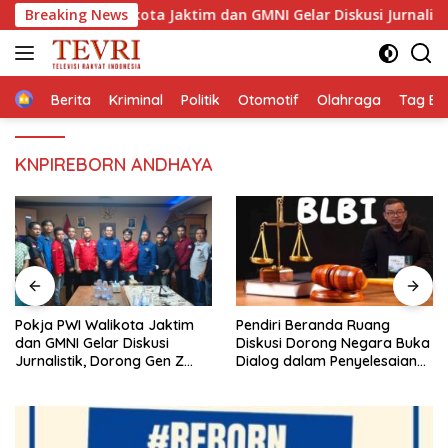
Langsung
 PWI Walikota Jaktim dan GMNI Gelar Diskusi Jurnalistik, Dorong
Breaking News
ke
konten
Home
Berita
Kriminal
Politik
Otomotif
Olahraga
Tag Ber
KNPIREBORN ANDHAYA
Pendiri Beranda Ruang
Membaca Pancasilanomics
Diskusi Dorong Negara Buka
melalui warisan Sumitro dan
Dialog dalam Penyelesaian
urgensi UU Perekonomian
BLB
Nasional