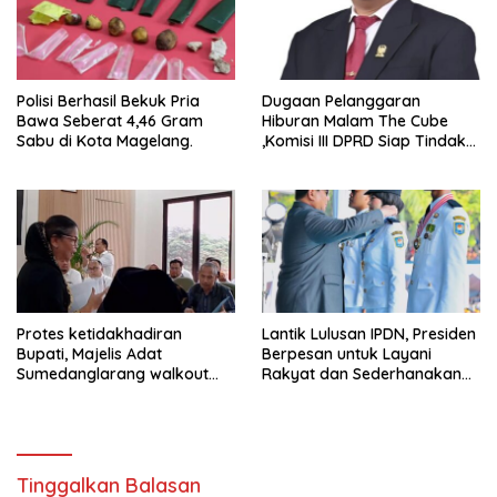
Polisi Berhasil Bekuk Pria
Dugaan Pelanggaran
Bawa Seberat 4,46 Gram
Hiburan Malam The Cube
Sabu di Kota Magelang.
,Komisi III DPRD Siap Tindak
Tegas Jika Terbukti Bersalah
Protes ketidakhadiran
Lantik Lulusan IPDN, Presiden
Bupati, Majelis Adat
Berpesan untuk Layani
Sumedanglarang walkout
Rakyat dan Sederhanakan
saat audiensi di Sekda
Birokrasi
Sumedang
Tinggalkan Balasan