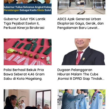
Gubernur Sulut YSK Lantik
ASICS Ajak Generasi Urban
Tiga Pejabat Eselon II,
Eksplorasi Gaya, Gerak, dan
Perkuat Kinerja Birokrasi
Pengalaman Baru Lewat
GEL-STRATUS MC™ Pop Up
Experience
Polisi Berhasil Bekuk Pria
Dugaan Pelanggaran
Bawa Seberat 4,46 Gram
Hiburan Malam The Cube
Sabu di Kota Magelang.
,Komisi III DPRD Siap Tindak
Tegas Jika Terbukti Bersalah