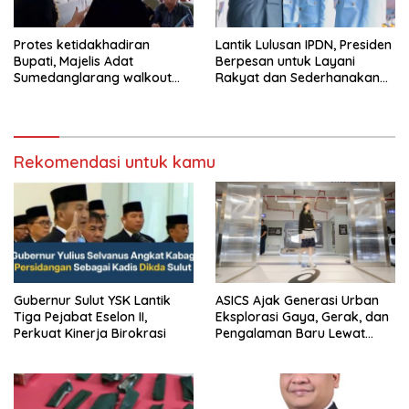
Protes ketidakhadiran
Lantik Lulusan IPDN, Presiden
Bupati, Majelis Adat
Berpesan untuk Layani
Sumedanglarang walkout
Rakyat dan Sederhanakan
saat audiensi di Sekda
Birokrasi
Sumedang
Rekomendasi untuk kamu
Gubernur Sulut YSK Lantik
ASICS Ajak Generasi Urban
Tiga Pejabat Eselon II,
Eksplorasi Gaya, Gerak, dan
Perkuat Kinerja Birokrasi
Pengalaman Baru Lewat
GEL-STRATUS MC™ Pop Up
Experience