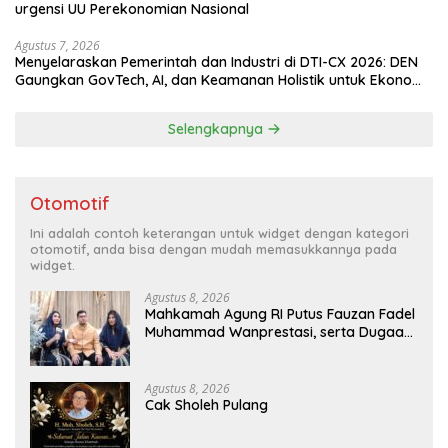
urgensi UU Perekonomian Nasional
Agustus 7, 2026
Menyelaraskan Pemerintah dan Industri di DTI-CX 2026: DEN
Gaungkan GovTech, AI, dan Keamanan Holistik untuk Ekonomi
Digital yang Kompetitif
Selengkapnya
Otomotif
Ini adalah contoh keterangan untuk widget dengan kategori
otomotif, anda bisa dengan mudah memasukkannya pada
widget.
Agustus 8, 2026
Mahkamah Agung RI Putus Fauzan Fadel
Muhammad Wanprestasi, serta Dugaan
Penyalahgunaan Dana dan Aset PT GME
Agustus 8, 2026
Cak Sholeh Pulang