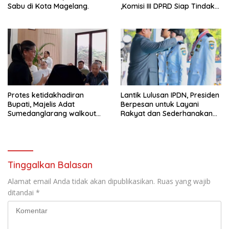
Sabu di Kota Magelang.
,Komisi III DPRD Siap Tindak
Tegas Jika Terbukti Bersalah
Protes ketidakhadiran
Lantik Lulusan IPDN, Presiden
Bupati, Majelis Adat
Berpesan untuk Layani
Sumedanglarang walkout
Rakyat dan Sederhanakan
saat audiensi di Sekda
Birokrasi
Sumedang
Tinggalkan Balasan
Alamat email Anda tidak akan dipublikasikan.
Ruas yang wajib
ditandai
*