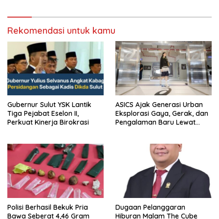
Sumedang
Rekomendasi untuk kamu
Gubernur Sulut YSK Lantik
ASICS Ajak Generasi Urban
Tiga Pejabat Eselon II,
Eksplorasi Gaya, Gerak, dan
Perkuat Kinerja Birokrasi
Pengalaman Baru Lewat
GEL-STRATUS MC™ Pop Up
Experience
Polisi Berhasil Bekuk Pria
Dugaan Pelanggaran
Bawa Seberat 4,46 Gram
Hiburan Malam The Cube