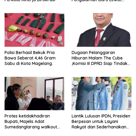
GEL-STRATUS MC™ Pop Up
Experience
Polisi Berhasil Bekuk Pria
Dugaan Pelanggaran
Bawa Seberat 4,46 Gram
Hiburan Malam The Cube
Sabu di Kota Magelang.
,Komisi III DPRD Siap Tindak
Tegas Jika Terbukti Bersalah
Protes ketidakhadiran
Lantik Lulusan IPDN, Presiden
Bupati, Majelis Adat
Berpesan untuk Layani
Sumedanglarang walkout
Rakyat dan Sederhanakan
saat audiensi di Sekda
Birokrasi