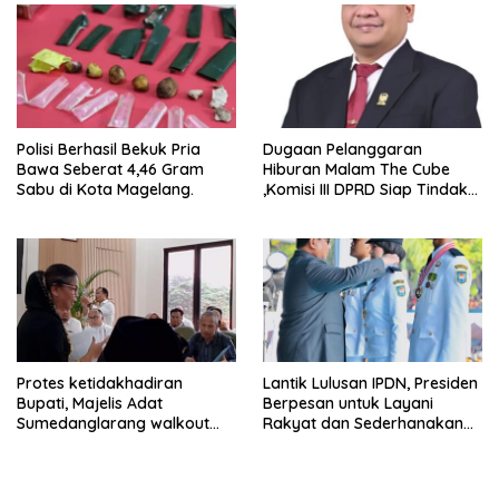
Polisi Berhasil Bekuk Pria
Dugaan Pelanggaran
Bawa Seberat 4,46 Gram
Hiburan Malam The Cube
Sabu di Kota Magelang.
,Komisi III DPRD Siap Tindak
Tegas Jika Terbukti Bersalah
Protes ketidakhadiran
Lantik Lulusan IPDN, Presiden
Bupati, Majelis Adat
Berpesan untuk Layani
Sumedanglarang walkout
Rakyat dan Sederhanakan
saat audiensi di Sekda
Birokrasi
Sumedang