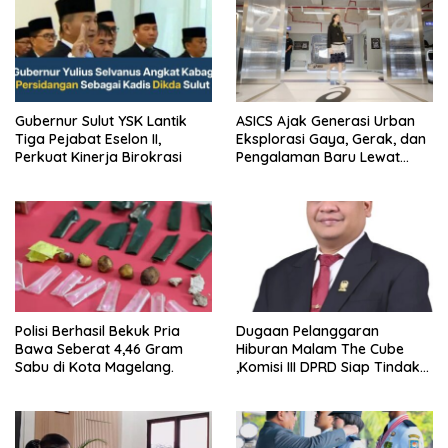
Gubernur Sulut YSK Lantik
ASICS Ajak Generasi Urban
Tiga Pejabat Eselon II,
Eksplorasi Gaya, Gerak, dan
Perkuat Kinerja Birokrasi
Pengalaman Baru Lewat
GEL-STRATUS MC™ Pop Up
Experience
Polisi Berhasil Bekuk Pria
Dugaan Pelanggaran
Bawa Seberat 4,46 Gram
Hiburan Malam The Cube
Sabu di Kota Magelang.
,Komisi III DPRD Siap Tindak
Tegas Jika Terbukti Bersalah