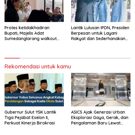
Protes ketidakhadiran
Lantik Lulusan IPDN, Presiden
Bupati, Majelis Adat
Berpesan untuk Layani
Sumedanglarang walkout
Rakyat dan Sederhanakan
saat audiensi di Sekda
Birokrasi
Sumedang
Rekomendasi untuk kamu
Gubernur Sulut YSK Lantik
ASICS Ajak Generasi Urban
Tiga Pejabat Eselon II,
Eksplorasi Gaya, Gerak, dan
Perkuat Kinerja Birokrasi
Pengalaman Baru Lewat
GEL-STRATUS MC™ Pop Up
Experience