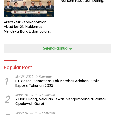
Narsum Risat dan Denny
Susanto.SH
Arsitektur Perekonomian
Abad ke-21, Maklumat
Merdeka Barat, dan Jalan
Panjang Menuju Kedaulatan
Ekonomi
Selengkapnya
Popular Post
1
Mei 28, 2025
0 Komentar
PT Gozco Plantations Tbk Kembali Adakan Public
Expose Tahunan 2025
2
Maret 16, 2019
0 Komentar
2 Hari Hilang, Nelayan Tewas Mengambang di Pantai
Cipalawah Garut
Maret 16, 2019
0 Komentar