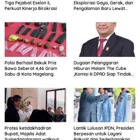
Tiga Pejabat Eselon II,
Eksplorasi Gaya, Gerak, dan
Perkuat Kinerja Birokrasi
Pengalaman Baru Lewat
GEL-STRATUS MC™ Pop Up
Experience
Polisi Berhasil Bekuk Pria
Dugaan Pelanggaran
Bawa Seberat 4,46 Gram
Hiburan Malam The Cube
Sabu di Kota Magelang.
,Komisi III DPRD Siap Tindak
Tegas Jika Terbukti Bersalah
Protes ketidakhadiran
Lantik Lulusan IPDN, Presiden
Bupati, Majelis Adat
Berpesan untuk Layani
Sumedanglarang walkout
Rakyat dan Sederhanakan