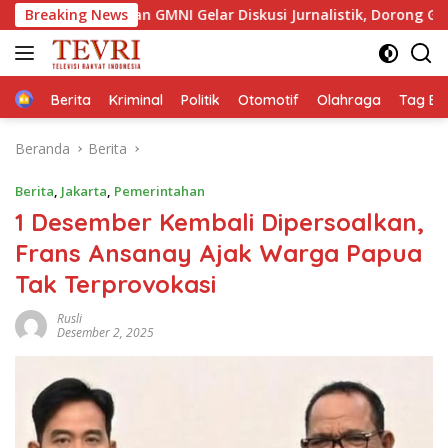
Langsung
dan GMNI Gelar Diskusi Jurnalistik, Dorong Gen Z Kritis Bermedi
Breaking News
ke
konten
Home
Berita
Kriminal
Politik
Otomotif
Olahraga
Tag Ber
Beranda
Berita
Berita
,
Jakarta
,
Pemerintahan
1 Desember Kembali Dipersoalkan,
Frans Ansanay Ajak Warga Papua
Tak Terprovokasi
Rusli
Desember 2, 2025