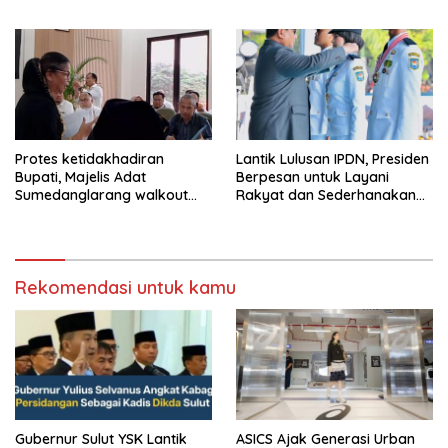
Tegas Jika Terbukti Bersalah
Protes ketidakhadiran
Lantik Lulusan IPDN, Presiden
Bupati, Majelis Adat
Berpesan untuk Layani
Sumedanglarang walkout
Rakyat dan Sederhanakan
saat audiensi di Sekda
Birokrasi
Sumedang
Rekomendasi untuk kamu
Gubernur Sulut YSK Lantik
ASICS Ajak Generasi Urban