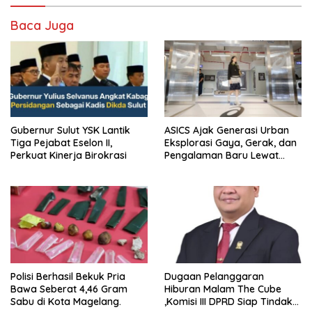
Baca Juga
Gubernur Sulut YSK Lantik
ASICS Ajak Generasi Urban
Tiga Pejabat Eselon II,
Eksplorasi Gaya, Gerak, dan
Perkuat Kinerja Birokrasi
Pengalaman Baru Lewat
GEL-STRATUS MC™ Pop Up
Experience
Polisi Berhasil Bekuk Pria
Dugaan Pelanggaran
Bawa Seberat 4,46 Gram
Hiburan Malam The Cube
Sabu di Kota Magelang.
,Komisi III DPRD Siap Tindak