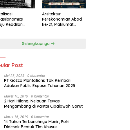
talisasi
Arsitektur
asilanomics
Perekonomian Abad
ju Keadilan
ke-21, Maklumat
nomi
Merdeka Barat, dan
elanjutan
Jalan Panjang Menuju
Kedaulatan Ekonomi
Selengkapnya
ular Post
Mei 28, 2025
0 Komentar
PT Gozco Plantations Tbk Kembali
Adakan Public Expose Tahunan 2025
Maret 16, 2019
0 Komentar
2 Hari Hilang, Nelayan Tewas
Mengambang di Pantai Cipalawah Garut
Maret 16, 2019
0 Komentar
14 Tahun Terbunuhnya Munir, Polri
Didesak Bentuk Tim Khusus