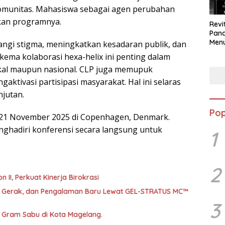
 komunitas. Mahasiswa sebagai agen perubahan
kan programnya.
Revi
Panc
Menu
angi stigma, meningkatkan kesadaran publik, dan
Eko
kema kolaborasi hexa-helix ini penting dalam
Berk
okal maupun nasional. CLP juga memupuk
ktivasi partisipasi masyarakat. Hal ini selaras
jutan.
Pop
-21 November 2025 di Copenhagen, Denmark.
ghadiri konferensi secara langsung untuk
1
2
abat Eselon II, Perkuat Kinerja Birokrasi
a, Gerak, dan Pengalaman Baru Lewat GEL-STRATUS MC™
3
46 Gram Sabu di Kota Magelang.