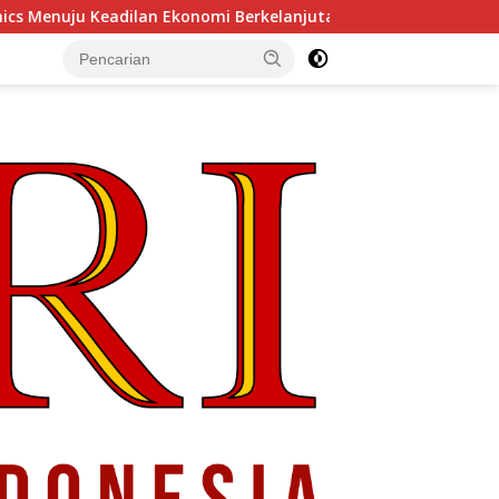
 Berkelanjutan
Arsitektur Perekonomian Abad ke-21, 