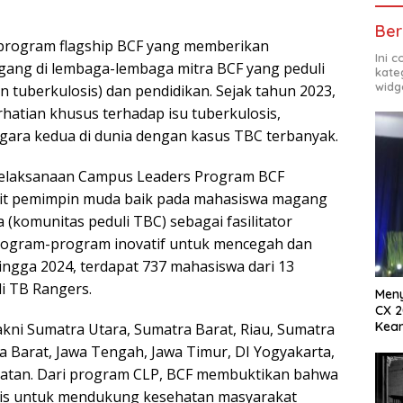
Ber
rogram flagship BCF yang memberikan
Ini 
ang di lembaga-lembaga mitra BCF yang peduli
kate
widg
tuberkulosis) dan pendidikan. Sejak tahun 2023,
tian khusus terhadap isu tuberkulosis,
gara kedua di dunia dengan kasus TBC terbanyak.
 pelaksanaan Campus Leaders Program BCF
it pemimpin muda baik pada mahasiswa magang
(komunitas peduli TBC) sebagai fasilitator
gram-program inovatif untuk mencegah dan
ngga 2024, terdapat 737 mahasiswa dari 13
di TB Rangers.
Meny
CX 2
Keam
yakni Sumatra Utara, Sumatra Barat, Riau, Sumatra
Komp
a Barat, Jawa Tengah, Jawa Timur, DI Yogyakarta,
latan. Dari program CLP, BCF membuktikan bahwa
gis untuk mendukung kesehatan masyarakat