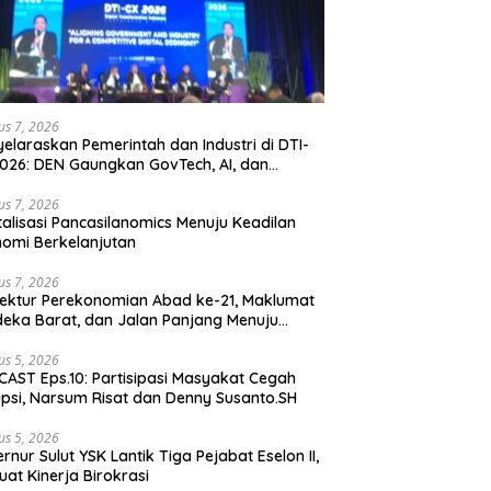
us 7, 2026
elaraskan Pemerintah dan Industri di DTI-
026: DEN Gaungkan GovTech, AI, dan
anan Holistik untuk Ekonomi Digital yang
etitif
us 7, 2026
talisasi Pancasilanomics Menuju Keadilan
omi Berkelanjutan
us 7, 2026
tektur Perekonomian Abad ke-21, Maklumat
eka Barat, dan Jalan Panjang Menuju
aulatan Ekonomi
us 5, 2026
AST Eps.10: Partisipasi Masyakat Cegah
psi, Narsum Risat dan Denny Susanto.SH
us 5, 2026
lut YSK Lantik Tiga Pejabat Eselon II,
uat Kinerja Birokrasi