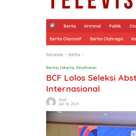
H
Berita
Kriminal
Politik
Ot
o
m
Berita Otomotif
Berita Olahraga
K
e
Beranda
Berita
Berita
,
Jakarta
,
Kesehatan
BCF Lolos Seleksi Abs
Internasional
Rusli
Juli 18, 2025