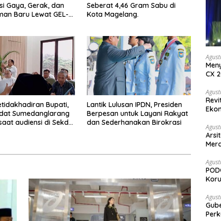
si Gaya, Gerak, dan
Seberat 4,46 Gram Sabu di
man Baru Lewat GEL-
Kota Magelang.
 MC™ Pop Up
ce
Agust
Meny
CX 2
Keam
Komp
Agust
Revi
etidakhadiran Bupati,
Lantik Lulusan IPDN, Presiden
Ekon
Adat Sumedanglarang
Berpesan untuk Layani Rakyat
saat audiensi di Sekda
dan Sederhanakan Birokrasi
Agust
ng
Arsi
Merd
Ked
Agust
PODC
Koru
Agust
Gubernur Su
Perk