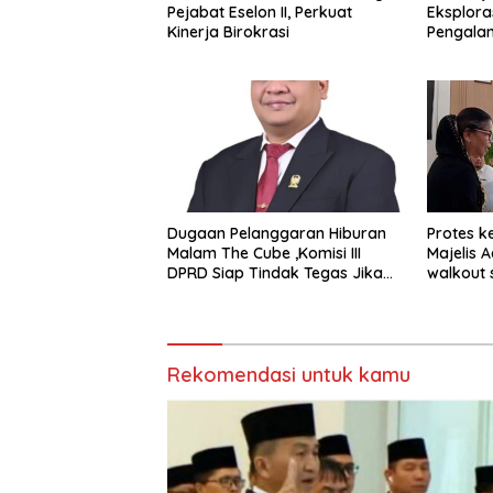
Pejabat Eselon II, Perkuat
Eksplora
Kinerja Birokrasi
Pengala
STRATUS
Experien
Dugaan Pelanggaran Hiburan
Protes k
Malam The Cube ,Komisi III
Majelis 
DPRD Siap Tindak Tegas Jika
walkout 
Terbukti Bersalah
Sumeda
Rekomendasi untuk kamu