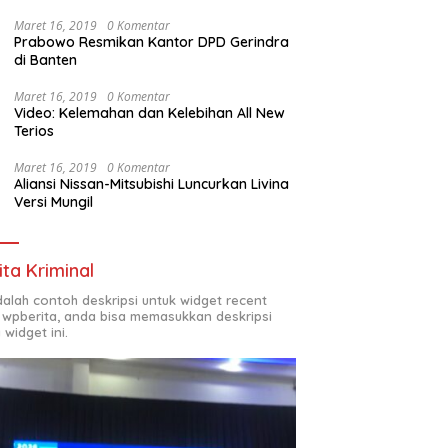
Maret 16, 2019
0 Komentar
Prabowo Resmikan Kantor DPD Gerindra
di Banten
Maret 16, 2019
0 Komentar
Video: Kelemahan dan Kelebihan All New
Terios
Maret 16, 2019
0 Komentar
Aliansi Nissan-Mitsubishi Luncurkan Livina
Versi Mungil
ita Kriminal
adalah contoh deskripsi untuk widget recent
 wpberita, anda bisa memasukkan deskripsi
 widget ini.