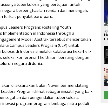
ususnya tuberkulosis yang bertujuan untuk
i negara berpenghasilan rendah dan menengah,
n terkait penyakit paru-paru.
pus Leaders Program: Fostering Youth
Ag
Gs Implementation in Indonesia through a
Me
 Engagement Model. Abstrak tersebut menceritakan
DT
da
alui Campus Leaders Program (CLP) untuk
Di
ulosis di Indonesia melalui kolaborasi hexa-helix
los seleksi konferensi The Union, bersaing dengan
seluruh negara di dunia.
ang akan dilaksanakan bulan November mendatang,
ders Program dilihat sebagai inisiatif yang baik
pencegahan dan pengendalian tuberkulosis.
 inovasi program-program lembaga mitra peduli