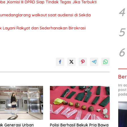
 ,Komisi III DPRD Siap Tindak Tegas Jika Terbukti
4
 Sumedanglarang walkout saat audiensi di Sekda
5
uk Layani Rakyat dan Sederhanakan Birokrasi
6
Ber
Ini 
post
pada
ak Generasi Urban
Polisi Berhasil Bekuk Pria Bawa