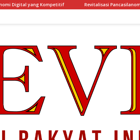
Revitalisasi Pancasilanomics Menuju Keadilan Ekonomi