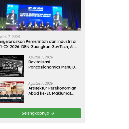
ustus 7, 2026
nyelaraskan Pemerintah dan Industri di
I-CX 2026: DEN Gaungkan GovTech, AI,
n Keamanan Holistik untuk Ekonomi
gital yang Kompetitif
Agustus 7, 2026
Revitalisasi
Pancasilanomics Menuju
Keadilan Ekonomi
Berkelanjutan
Agustus 7, 2026
Arsitektur Perekonomian
Abad ke-21, Maklumat
Merdeka Barat, dan Jalan
Panjang Menuju
Kedaulatan Ekonomi
Selengkapnya