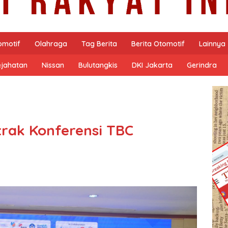
omotif
Olahraga
Tag Berita
Berita Otomotif
Lainnya
ejahatan
Nissan
Bulutangkis
DKI Jakarta
Gerindra
trak Konferensi TBC