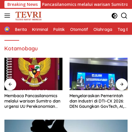
Langsung
baca Pancasilanomics melalui warisan Sumitro dan urgensi U
Breaking News
ke
konten
Home
Berita
Kriminal
Politik
Otomotif
Olahraga
Tag Ber
Kotamobagu
Menyelaraskan Pemerintah
Revitalisasi Pancasilanomics
dan Industri di DTI-CX 2026:
Menuju Keadilan Ekonomi
DEN Gaungkan GovTech, AI,
Berkelanjutan
dan Keamanan Holistik untuk
Ekonomi Digital yang
Kompetitif