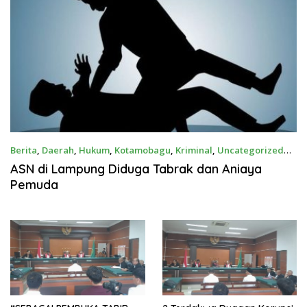
Berita
,
Daerah
,
Hukum
,
Kotamobagu
,
Kriminal
,
Uncategorized
Desember 27, 2025
ASN di Lampung Diduga Tabrak dan Aniaya
Pemuda