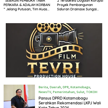
“SEBAGAI PEMBUKA TABIR
2 Terdakwa Dugaan Korupsi
PERKARA & ADALAH KORBAN
Proyek Pembangunan
” Jelang Putusan, Tim Kuasa
Saluran Drainase Sungai
Hukum Tegaskan: JEKSPI
Tapagale Yang Bersumber
KANINE, Ama.Ta Harus di
Dari Dana Bantuan Csr di
bebaskan & di Lindungi
Bolmong di Tuntut oleh JPU
Hukum dan dapat dijadikan
Dengan Pidana Penjara 8
Justice Collaborator (JC)
Tahun 6 bulan
dalam Mengusut Dugaan
Tindak Pidana Korupsi.
Berita
,
Daerah
,
DPR
,
Kotamobagu
,
NewsTV
,
Pemerintahan
,
Sulut
,
TOKOH
Mei 19, 2025
‎‎Pansus DPRD Kotamobagu
Serahkan Rekomendasi LKPJ Wali
Kota Tahun 2024