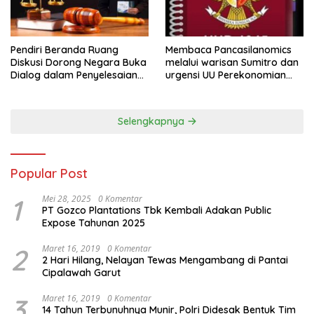
Pendiri Beranda Ruang
Membaca Pancasilanomics
Diskusi Dorong Negara Buka
melalui warisan Sumitro dan
Dialog dalam Penyelesaian
urgensi UU Perekonomian
BLB
Nasional
Selengkapnya
Popular Post
1
Mei 28, 2025
0 Komentar
PT Gozco Plantations Tbk Kembali Adakan Public
Expose Tahunan 2025
2
Maret 16, 2019
0 Komentar
2 Hari Hilang, Nelayan Tewas Mengambang di Pantai
Cipalawah Garut
3
Maret 16, 2019
0 Komentar
14 Tahun Terbunuhnya Munir, Polri Didesak Bentuk Tim