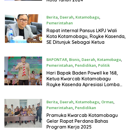
Berita
,
Daerah
,
Kotamobagu
,
Pemerintahan
April 14, 2025
Rapat internal Pansus LKPJ Wali
Kota Kotamobagu, Royke Kasenda,
SE Ditunjuk Sebagai Ketua
BAPONTAR
,
Bisnis
,
Daerah
,
Kotamobagu
,
Pemerintahan
,
Pendidikan
,
Politik
Februari 22, 2025
Hari Bapak Baden Powell ke 168,
Ketua Kwarcab Kotamobagu
Royke Kasenda Apresiasi Lomba
Ketrampilan
Berita
,
Daerah
,
Kotamobagu
,
Ormas
,
Pemerintahan
,
Pendidikan
Januari 7, 2025
Pramuka Kwarcab Kotamobagu
Gelar Rapat Perdana Bahas
Program Kerja 2025