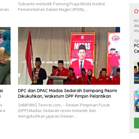
Subianto melantik Pamong Praja Muda Institut
geran
Pemerintahan Dalam Negeri (IPDN),…
O
In
de
mu
Ag
PO
Ce
Su
as
DPC dan DPAC Madas Sedarah Sampang Resmi
i
Dikukuhkan, Waketum DPP Pimpin Pelantikan
ni
SAMPANG Tevri-tv.com, – Dewan Pimpinan Pusat
ara
(DPP) Madas Sedarah resmi melantik dan
mengukuhkan jajaran Dewan…