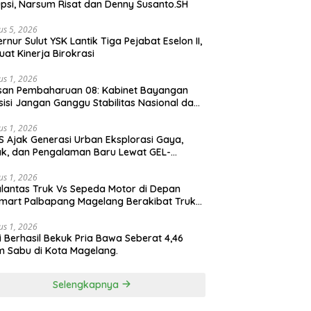
psi, Narsum Risat dan Denny Susanto.SH
us 5, 2026
lut YSK Lantik Tiga Pejabat Eselon II,
uat Kinerja Birokrasi
us 1, 2026
san Pembaharuan 08: Kabinet Bayangan
isi Jangan Ganggu Stabilitas Nasional dan
ram Asta Cita Prabowo-Gibran
us 1, 2026
S Ajak Generasi Urban Eksplorasi Gaya,
k, dan Pengalaman Baru Lewat GEL-
ATUS MC™ Pop Up Experience
us 1, 2026
lantas Truk Vs Sepeda Motor di Depan
mart Palbapang Magelang Berakibat Truk
akar
us 1, 2026
si Berhasil Bekuk Pria Bawa Seberat 4,46
 Sabu di Kota Magelang.
Selengkapnya