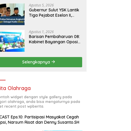
Agustus 5, 2026
Gubernur Sulut YSK Lantik
Tiga Pejabat Eselon II,
Perkuat Kinerja Birokrasi
Agustus 1, 2026
Barisan Pembaharuan 08:
Kabinet Bayangan Oposisi
Jangan Ganggu Stabilitas
Nasional dan Program
Asta Cita Prabowo-Gibran
Selengkapnya
ita Olahraga
contoh widget dengan style gallery pada
gori olahraga, anda bisa mengaturnya pada
et recent post wpberita.
AST Eps.10: Partisipasi Masyakat Cegah
psi, Narsum Risat dan Denny Susanto.SH