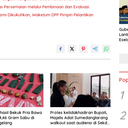
as Persemaian melalui Pembinaan dan Evaluasi
mi Dikukuhkan, Waketum DPP Pimpin Pelantikan
Gube
Lant
Esel
Kine
Pop
1
2
rhasil Bekuk Pria Bawa
Protes ketidakhadiran Bupati,
4,46 Gram Sabu di
Majelis Adat Sumedanglarang
elang.
walkout saat audiensi di Sekda