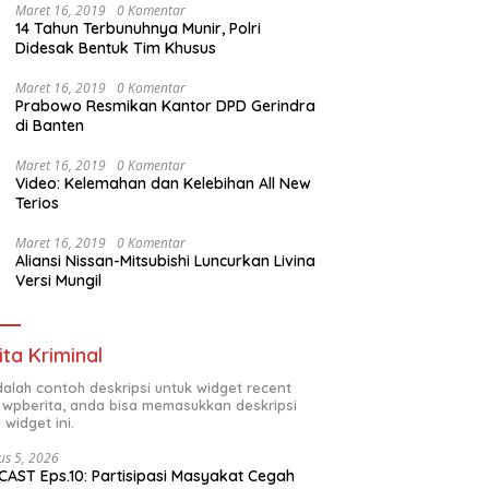
Maret 16, 2019
0 Komentar
14 Tahun Terbunuhnya Munir, Polri
Didesak Bentuk Tim Khusus
Maret 16, 2019
0 Komentar
Prabowo Resmikan Kantor DPD Gerindra
di Banten
Maret 16, 2019
0 Komentar
Video: Kelemahan dan Kelebihan All New
Terios
Maret 16, 2019
0 Komentar
Aliansi Nissan-Mitsubishi Luncurkan Livina
Versi Mungil
ita Kriminal
adalah contoh deskripsi untuk widget recent
 wpberita, anda bisa memasukkan deskripsi
 widget ini.
us 5, 2026
AST Eps.10: Partisipasi Masyakat Cegah