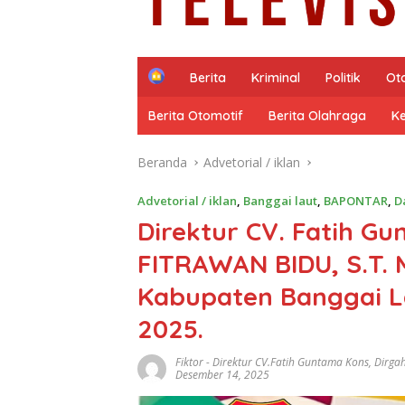
H
Berita
Kriminal
Politik
Ot
o
m
Berita Otomotif
Berita Olahraga
K
e
Beranda
Advetorial / iklan
Advetorial / iklan
,
Banggai laut
,
BAPONTAR
,
D
Direktur CV. Fatih G
FITRAWAN BIDU, S.T.
Kabupaten Banggai La
2025.
Fiktor
-
Direktur CV.Fatih Guntama Kons
,
Dirga
Desember 14, 2025