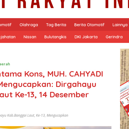
omotif
Olahraga
Tag Berita
Berita Otomotif
Lainnya
ejahatan
Nissan
Bulutangkis
DKI Jakarta
Gerindra
aerah
untama Kons, MUH. CAHYADI
 Mengucapkan: Dirgahayu
ut Ke-13, 14 Desember
hayu Kab.Banggai Laut
,
Ke-13
,
Mengucapkan