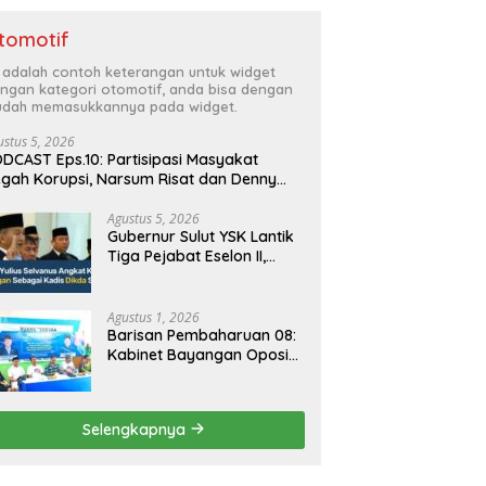
tomotif
i adalah contoh keterangan untuk widget
ngan kategori otomotif, anda bisa dengan
dah memasukkannya pada widget.
ustus 5, 2026
DCAST Eps.10: Partisipasi Masyakat
gah Korupsi, Narsum Risat dan Denny
santo.SH
Agustus 5, 2026
Gubernur Sulut YSK Lantik
Tiga Pejabat Eselon II,
Perkuat Kinerja Birokrasi
Agustus 1, 2026
Barisan Pembaharuan 08:
Kabinet Bayangan Oposisi
Jangan Ganggu Stabilitas
Nasional dan Program
Asta Cita Prabowo-Gibran
Selengkapnya