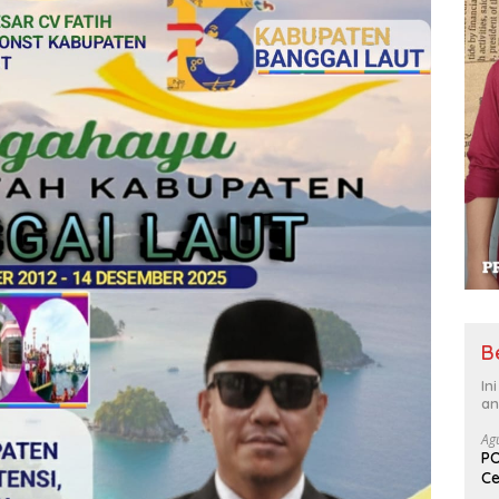
B
In
an
Ag
PO
Ce
Su