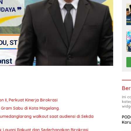
Ber
Ini 
abat Eselon II, Perkuat Kinerja Birokrasi
kate
widg
46 Gram Sabu di Kota Magelang.
 Sumedanglarang walkout saat audiensi di Sekda
PODC
Koru
uk Layani Rakyat dan Sederhanakan Birokrasi