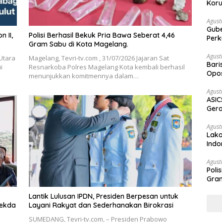
Koru
Agust
Gubernur Su
Polisi Berhasil Bekuk Pria Bawa Seberat 4,46
Perk
Gram Sabu di Kota Magelang.
Agust
Utara
Magelang, Tevri-tv.com , 31/07/2026 Jajaran Sat
Bari
i
Resnarkoba Polres Magelang Kota kembali berhasil
Opos
menunjukkan komitmennya dalam…
Prog
Agust
ASIC
Gera
STR
Agust
Laka
Indo
Keb
Agust
Poli
Gram
Lantik Lulusan IPDN, Presiden Berpesan untuk
Sekda
Layani Rakyat dan Sederhanakan Birokrasi
SUMEDANG, Tevri-tv.com, – Presiden Prabowo