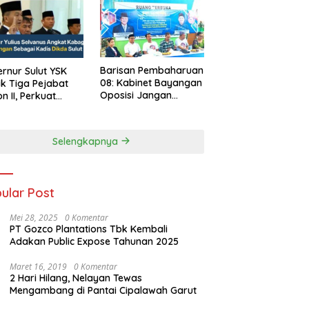
Barisan Pembaharuan
rnur Sulut YSK
08: Kabinet Bayangan
ik Tiga Pejabat
Oposisi Jangan
on II, Perkuat
Ganggu Stabilitas
rja Birokrasi
Nasional dan
Program Asta Cita
Selengkapnya
Prabowo-Gibran
ular Post
Mei 28, 2025
0 Komentar
PT Gozco Plantations Tbk Kembali
Adakan Public Expose Tahunan 2025
Maret 16, 2019
0 Komentar
2 Hari Hilang, Nelayan Tewas
Mengambang di Pantai Cipalawah Garut