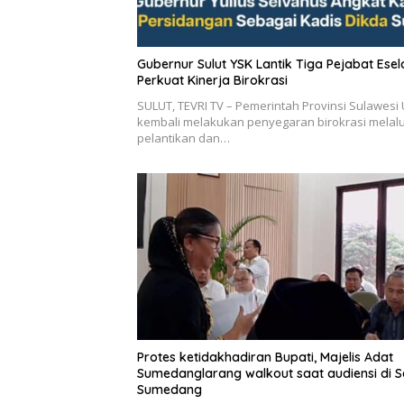
Gubernur Sulut YSK Lantik Tiga Pejabat Eselon II,
Perkuat Kinerja Birokrasi
SULUT, TEVRI TV – Pemerintah Provinsi Sulawesi 
kembali melakukan penyegaran birokrasi melalu
pelantikan dan…
Protes ketidakhadiran Bupati, Majelis Adat
Sumedanglarang walkout saat audiensi di 
Sumedang