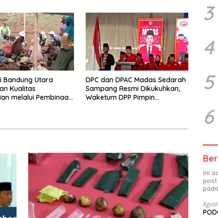
Sumedang
3
4
5
i Bandung Utara
DPC dan DPAC Madas Sedarah
an Kualitas
Sampang Resmi Dikukuhkan,
an melalui Pembinaan
Waketum DPP Pimpin
uasi
Pelantikan
6
Ber
Ini 
post
pada
Agust
PODC