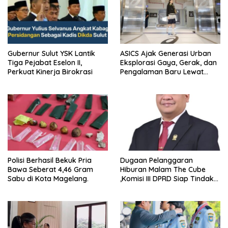
Gubernur Sulut YSK Lantik
ASICS Ajak Generasi Urban
Tiga Pejabat Eselon II,
Eksplorasi Gaya, Gerak, dan
Perkuat Kinerja Birokrasi
Pengalaman Baru Lewat
GEL-STRATUS MC™ Pop Up
Experience
Polisi Berhasil Bekuk Pria
Dugaan Pelanggaran
Bawa Seberat 4,46 Gram
Hiburan Malam The Cube
Sabu di Kota Magelang.
,Komisi III DPRD Siap Tindak
Tegas Jika Terbukti Bersalah