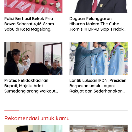
Polisi Berhasil Bekuk Pria
Dugaan Pelanggaran
Bawa Seberat 4,46 Gram
Hiburan Malam The Cube
Sabu di Kota Magelang.
,Komisi III DPRD Siap Tindak
Tegas Jika Terbukti Bersalah
Protes ketidakhadiran
Lantik Lulusan IPDN, Presiden
Bupati, Majelis Adat
Berpesan untuk Layani
Sumedanglarang walkout
Rakyat dan Sederhanakan
saat audiensi di Sekda
Birokrasi
Sumedang
Rekomendasi untuk kamu