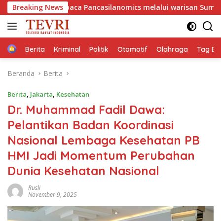
Langsung
aca Pancasilanomics melalui warisan Sumitro dan urgensi UU
Breaking News
ke
konten
Home
Berita
Kriminal
Politik
Otomotif
Olahraga
Tag Ber
Beranda
Berita
Berita
,
Jakarta
,
Kesehatan
Dr. Muhammad Fadil Dawa:
Pelantikan Badan Koordinasi
Nasional Lembaga Kesehatan PB
HMI Jadi Momentum Perubahan
Dunia Kesehatan Nasional
Rusli
November 9, 2025