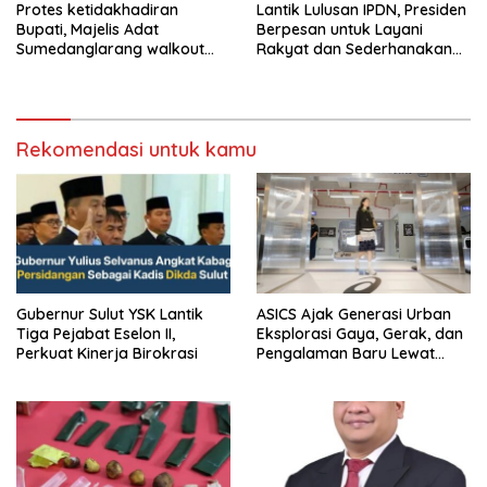
Protes ketidakhadiran
Lantik Lulusan IPDN, Presiden
Bupati, Majelis Adat
Berpesan untuk Layani
Sumedanglarang walkout
Rakyat dan Sederhanakan
saat audiensi di Sekda
Birokrasi
Sumedang
Rekomendasi untuk kamu
Gubernur Sulut YSK Lantik
ASICS Ajak Generasi Urban
Tiga Pejabat Eselon II,
Eksplorasi Gaya, Gerak, dan
Perkuat Kinerja Birokrasi
Pengalaman Baru Lewat
GEL-STRATUS MC™ Pop Up
Experience