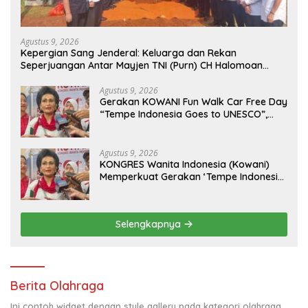
Agustus 9, 2026
Kepergian Sang Jenderal: Keluarga dan Rekan
Seperjuangan Antar Mayjen TNI (Purn) CH Halomoan
Sidabutar ke Peristirahatan Terakhir
Agustus 9, 2026
Gerakan KOWANI Fun Walk Car Free Day
“Tempe Indonesia Goes to UNESCO”,
Dorong Warisan Kuliner Nusantara
Mendunia
Agustus 9, 2026
KONGRES Wanita Indonesia (Kowani)
Memperkuat Gerakan ‘Tempe Indonesia
Goes to Unesco”
Selengkapnya
Berita Olahraga
Ini contoh widget dengan style gallery pada kategori olahraga,