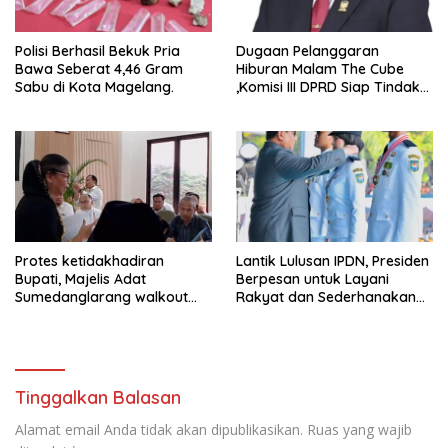
Polisi Berhasil Bekuk Pria
Dugaan Pelanggaran
Bawa Seberat 4,46 Gram
Hiburan Malam The Cube
Sabu di Kota Magelang.
,Komisi III DPRD Siap Tindak
Tegas Jika Terbukti Bersalah
Protes ketidakhadiran
Lantik Lulusan IPDN, Presiden
Bupati, Majelis Adat
Berpesan untuk Layani
Sumedanglarang walkout
Rakyat dan Sederhanakan
saat audiensi di Sekda
Birokrasi
Sumedang
Tinggalkan Balasan
Alamat email Anda tidak akan dipublikasikan.
Ruas yang wajib