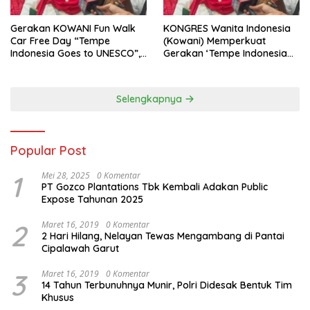
Gerakan KOWANI Fun Walk
KONGRES Wanita Indonesia
Car Free Day “Tempe
(Kowani) Memperkuat
Indonesia Goes to UNESCO”,
Gerakan ‘Tempe Indonesia
Dorong Warisan Kuliner
Goes to Unesco”
Nusantara Mendunia
Selengkapnya
Popular Post
1
Mei 28, 2025
0 Komentar
PT Gozco Plantations Tbk Kembali Adakan Public
Expose Tahunan 2025
2
Maret 16, 2019
0 Komentar
2 Hari Hilang, Nelayan Tewas Mengambang di Pantai
Cipalawah Garut
3
Maret 16, 2019
0 Komentar
14 Tahun Terbunuhnya Munir, Polri Didesak Bentuk Tim
Khusus