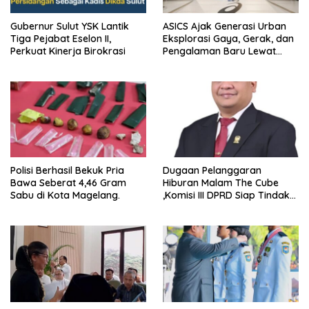
Gubernur Sulut YSK Lantik
ASICS Ajak Generasi Urban
Tiga Pejabat Eselon II,
Eksplorasi Gaya, Gerak, dan
Perkuat Kinerja Birokrasi
Pengalaman Baru Lewat
GEL-STRATUS MC™ Pop Up
Experience
Polisi Berhasil Bekuk Pria
Dugaan Pelanggaran
Bawa Seberat 4,46 Gram
Hiburan Malam The Cube
Sabu di Kota Magelang.
,Komisi III DPRD Siap Tindak
Tegas Jika Terbukti Bersalah