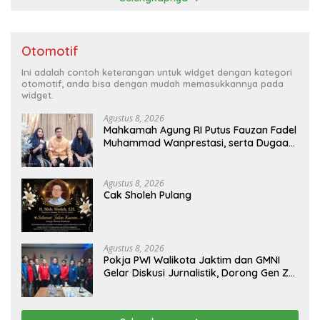
Otomotif
Ini adalah contoh keterangan untuk widget dengan kategori
otomotif, anda bisa dengan mudah memasukkannya pada
widget.
Agustus 8, 2026
Mahkamah Agung RI Putus Fauzan Fadel
Muhammad Wanprestasi, serta Dugaan
Penyalahgunaan Dana dan Aset PT GME
Agustus 8, 2026
Cak Sholeh Pulang
Agustus 8, 2026
Pokja PWI Walikota Jaktim dan GMNI
Gelar Diskusi Jurnalistik, Dorong Gen Z
Kritis Bermedia Sosial