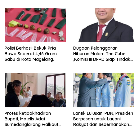
Experience
Polisi Berhasil Bekuk Pria
Dugaan Pelanggaran
Bawa Seberat 4,46 Gram
Hiburan Malam The Cube
Sabu di Kota Magelang.
,Komisi III DPRD Siap Tindak
Tegas Jika Terbukti Bersalah
Protes ketidakhadiran
Lantik Lulusan IPDN, Presiden
Bupati, Majelis Adat
Berpesan untuk Layani
Sumedanglarang walkout
Rakyat dan Sederhanakan
saat audiensi di Sekda
Birokrasi
Sumedang