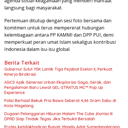
agenda sosial-keagamaan yang memberi manfaat
langsung bagi masyarakat.
Pertemuan ditutup dengan sesi foto bersama dan
komitmen untuk terus mempererat hubungan
kelembagaan antara PP KAMMI dan DPP PUI, demi
memperkuat peran umat Islam sekaligus kontribusi
Indonesia dalam isu-isu global.
Berita Terkait
Gubernur Sulut YSK Lantik Tiga Pejabat Eselon II, Perkuat
Kinerja Birokrasi
ASICS Ajak Generasi Urban Eksplorasi Gaya, Gerak, dan
Pengalaman Baru Lewat GEL-STRATUS MC™ Pop Up
Experience
Polisi Berhasil Bekuk Pria Bawa Seberat 4,46 Gram Sabu di
Kota Magelang.
Dugaan Pelanggaran Hiburan Malam The Cube ,Komisi III
DPRD Siap Tindak Tegas Jika Terbukti Bersalah
Protes ketidakhadiran Bupati, Majelis Adat Sumedanglarang