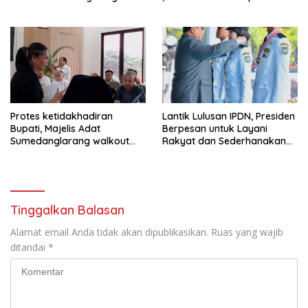
Tegas Jika Terbukti Bersalah
Protes ketidakhadiran
Lantik Lulusan IPDN, Presiden
Bupati, Majelis Adat
Berpesan untuk Layani
Sumedanglarang walkout
Rakyat dan Sederhanakan
saat audiensi di Sekda
Birokrasi
Sumedang
Tinggalkan Balasan
Alamat email Anda tidak akan dipublikasikan.
Ruas yang wajib
ditandai
*