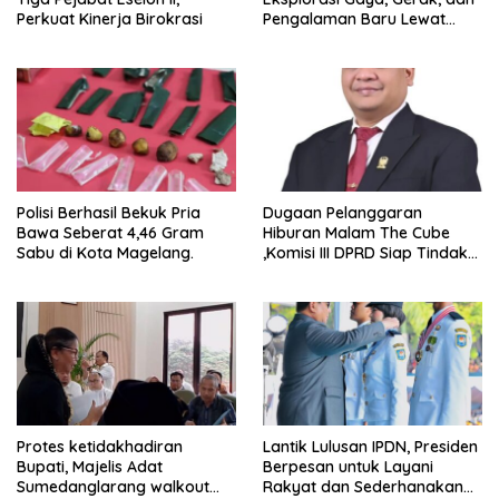
Perkuat Kinerja Birokrasi
Pengalaman Baru Lewat
GEL-STRATUS MC™ Pop Up
Experience
Polisi Berhasil Bekuk Pria
Dugaan Pelanggaran
Bawa Seberat 4,46 Gram
Hiburan Malam The Cube
Sabu di Kota Magelang.
,Komisi III DPRD Siap Tindak
Tegas Jika Terbukti Bersalah
Protes ketidakhadiran
Lantik Lulusan IPDN, Presiden
Bupati, Majelis Adat
Berpesan untuk Layani
Sumedanglarang walkout
Rakyat dan Sederhanakan