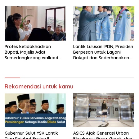
Protes ketidakhadiran
Lantik Lulusan IPDN, Presiden
Bupati, Majelis Adat
Berpesan untuk Layani
Sumedanglarang walkout
Rakyat dan Sederhanakan
saat audiensi di Sekda
Birokrasi
Sumedang
Rekomendasi untuk kamu
Gubernur Sulut YSK Lantik
ASICS Ajak Generasi Urban
Tiga Pejabat Eselon II,
Eksplorasi Gaya, Gerak, dan