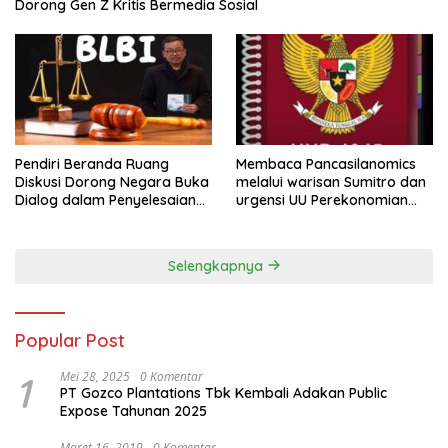
Dorong Gen Z Kritis Bermedia Sosial
Pendiri Beranda Ruang
Membaca Pancasilanomics
Diskusi Dorong Negara Buka
melalui warisan Sumitro dan
Dialog dalam Penyelesaian
urgensi UU Perekonomian
BLB
Nasional
Selengkapnya
Popular Post
1
Mei 28, 2025
0 Komentar
PT Gozco Plantations Tbk Kembali Adakan Public
Expose Tahunan 2025
Maret 16, 2019
0 Komentar