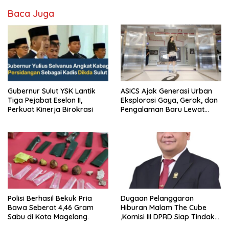
Baca Juga
Gubernur Sulut YSK Lantik
ASICS Ajak Generasi Urban
Tiga Pejabat Eselon II,
Eksplorasi Gaya, Gerak, dan
Perkuat Kinerja Birokrasi
Pengalaman Baru Lewat
GEL-STRATUS MC™ Pop Up
Experience
Polisi Berhasil Bekuk Pria
Dugaan Pelanggaran
Bawa Seberat 4,46 Gram
Hiburan Malam The Cube
Sabu di Kota Magelang.
,Komisi III DPRD Siap Tindak
Tegas Jika Terbukti Bersalah