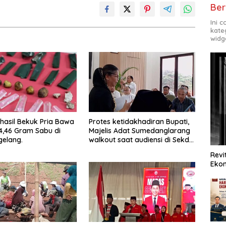
Ber
Ini 
kate
widg
rhasil Bekuk Pria Bawa
Protes ketidakhadiran Bupati,
4,46 Gram Sabu di
Majelis Adat Sumedanglarang
elang.
walkout saat audiensi di Sekda
Sumedang
Revi
Ekon