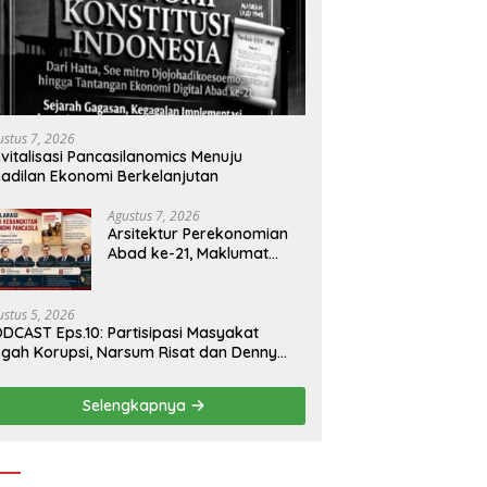
ustus 7, 2026
vitalisasi Pancasilanomics Menuju
adilan Ekonomi Berkelanjutan
Agustus 7, 2026
Arsitektur Perekonomian
Abad ke-21, Maklumat
Merdeka Barat, dan Jalan
Panjang Menuju
Kedaulatan Ekonomi
ustus 5, 2026
DCAST Eps.10: Partisipasi Masyakat
gah Korupsi, Narsum Risat dan Denny
santo.SH
Selengkapnya