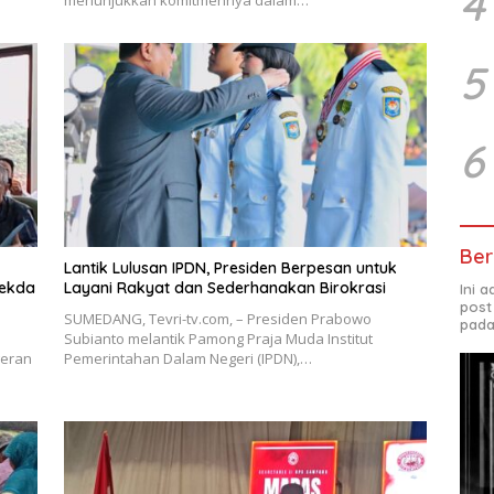
4
5
6
Ber
Lantik Lulusan IPDN, Presiden Berpesan untuk
Sekda
Layani Rakyat dan Sederhanakan Birokrasi
Ini 
post
SUMEDANG, Tevri-tv.com, – Presiden Prabowo
pada
Subianto melantik Pamong Praja Muda Institut
geran
Pemerintahan Dalam Negeri (IPDN),…