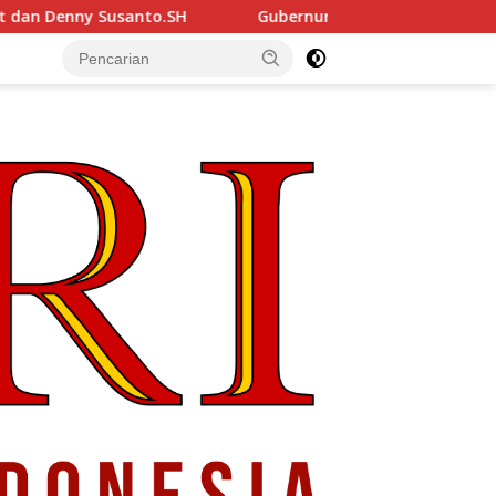
Gubernur Sulut YSK Lantik Tiga Pejabat Eselon II, Perkuat 