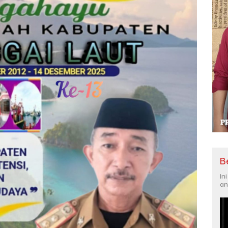
B
In
an