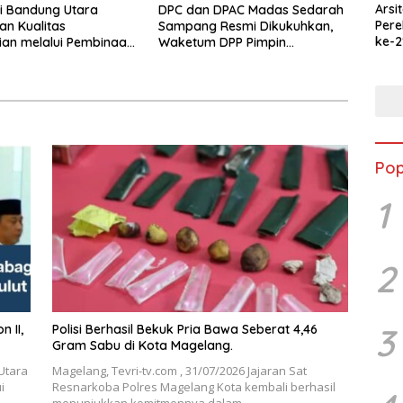
Arsi
i Bandung Utara
DPC dan DPAC Madas Sedarah
Per
an Kualitas
Sampang Resmi Dikukuhkan,
ke-2
an melalui Pembinaan
Waketum DPP Pimpin
Merd
uasi
Pelantikan
Jala
Ked
Pop
1
2
3
Polisi Berhasil Bekuk Pria Bawa Seberat 4,46
Gram Sabu di Kota Magelang.
Utara
Magelang, Tevri-tv.com , 31/07/2026 Jajaran Sat
i
Resnarkoba Polres Magelang Kota kembali berhasil
menunjukkan komitmennya dalam…