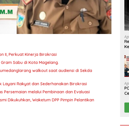
Ag
Re
Ke
abat Eselon II, Perkuat Kinerja Birokrasi
46 Gram Sabu di Kota Magelang.
 Sumedanglarang walkout saat audiensi di Sekda
Ag
uk Layani Rakyat dan Sederhanakan Birokrasi
PO
as Persemaian melalui Pembinaan dan Evaluasi
Ce
Su
mi Dikukuhkan, Waketum DPP Pimpin Pelantikan