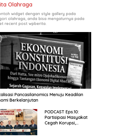
ita Olahraga
contoh widget dengan style gallery pada
gori olahraga, anda bisa mengaturnya pada
et recent post wpberita.
talisasi Pancasilanomics Menuju Keadilan
omi Berkelanjutan
PODCAST Eps.10:
Partisipasi Masyakat
Cegah Korupsi,
Narsum Risat dan
Denny Susanto.SH