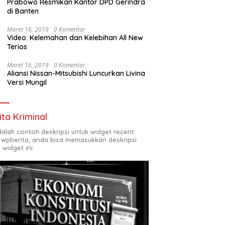
Prabowo Resmikan Kantor DPD Gerindra
di Banten
Maret 16, 2019
0 Komentar
Video: Kelemahan dan Kelebihan All New
Terios
Maret 16, 2019
0 Komentar
Aliansi Nissan-Mitsubishi Luncurkan Livina
Versi Mungil
ita Kriminal
adalah contoh deskripsi untuk widget recent
 wpberita, anda bisa memasukkan deskripsi
 widget ini.