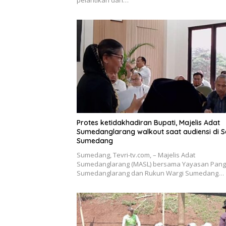
Protes ketidakhadiran Bupati, Majelis Adat
Sumedanglarang walkout saat audiensi di 
Sumedang
Sumedang, Tevri-tv.com, – Majelis Adat
Sumedanglarang (MASL) bersama Yayasan Pan
Sumedanglarang dan Rukun Wargi Sumedang…