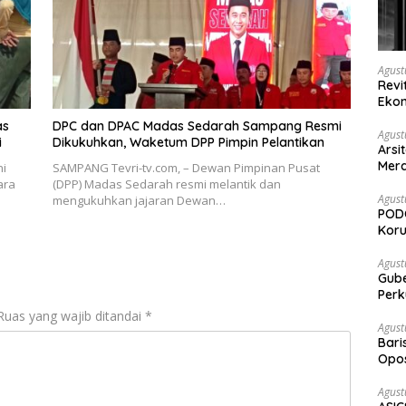
Agust
Revi
Ekon
as
DPC dan DPAC Madas Sedarah Sampang Resmi
Agust
i
Dikukuhkan, Waketum DPP Pimpin Pelantikan
Arsi
Merd
ni
SAMPANG Tevri-tv.com, – Dewan Pimpinan Pusat
Ked
ara
(DPP) Madas Sedarah resmi melantik dan
Agust
mengukuhkan jajaran Dewan…
PODC
Koru
Agust
Gubernur Su
Perk
Ruas yang wajib ditandai
*
Agust
Bari
Opos
Prog
Agust