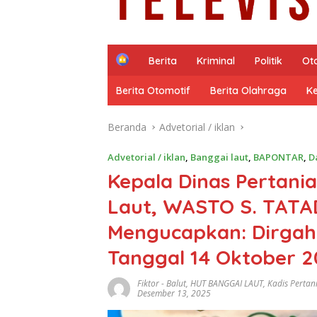
H
Berita
Kriminal
Politik
Ot
o
m
Berita Otomotif
Berita Olahraga
K
e
Beranda
Advetorial / iklan
Advetorial / iklan
,
Banggai laut
,
BAPONTAR
,
D
Kepala Dinas Pertani
Laut, WASTO S. TATAD
Mengucapkan: Dirgaha
Tanggal 14 Oktober 2
Fiktor
-
Balut
,
HUT BANGGAI LAUT
,
Kadis Pertan
Desember 13, 2025