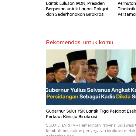
Lantik Lulusan IPDN, Presiden
Perhutan
Berpesan untuk Layani Rakyat
Tingkatk
dan Sederhanakan Birokrasi
Persemai
dan Eval
Rekomendasi untuk kamu
Gubernur Sulut YSK Lantik Tiga Pejabat Eselon II,
Perkuat Kinerja Birokrasi
SULUT, TEVRI TV – Pemerintah Provinsi Sulawesi 
kembali melakukan penyegaran birokrasi melalu
pelantikan dan…