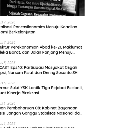
us 7, 2026
talisasi Pancasilanomics Menuju Keadilan
omi Berkelanjutan
us 7, 2026
tektur Perekonomian Abad ke-21, Maklumat
eka Barat, dan Jalan Panjang Menuju
aulatan Ekonomi
us 5, 2026
AST Eps.10: Partisipasi Masyakat Cegah
psi, Narsum Risat dan Denny Susanto.SH
us 5, 2026
lut YSK Lantik Tiga Pejabat Eselon II,
uat Kinerja Birokrasi
us 1, 2026
san Pembaharuan 08: Kabinet Bayangan
isi Jangan Ganggu Stabilitas Nasional dan
ram Asta Cita Prabowo-Gibran
us 1, 2026