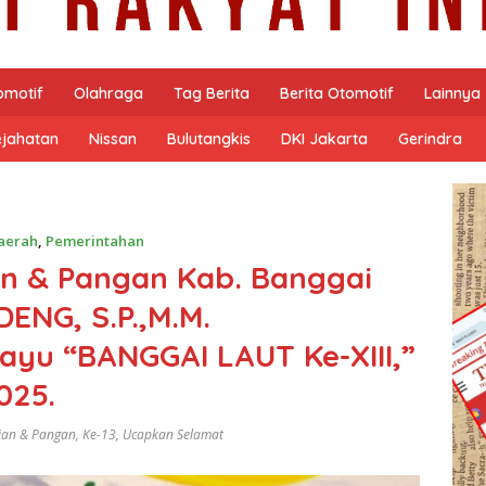
omotif
Olahraga
Tag Berita
Berita Otomotif
Lainnya
ejahatan
Nissan
Bulutangkis
DKI Jakarta
Gerindra
aerah
,
Pemerintahan
an & Pangan Kab. Banggai
ENG, S.P.,M.M.
yu “BANGGAI LAUT Ke-XIII,”
025.
ian & Pangan
,
Ke-13
,
Ucapkan Selamat