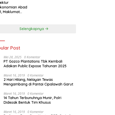
tektur
ekonomian Abad
1, Maklumat
eka Barat, dan
n Panjang Menuju
aulatan Ekonomi
Selengkapnya
ular Post
Mei 28, 2025
0 Komentar
PT Gozco Plantations Tbk Kembali
Adakan Public Expose Tahunan 2025
Maret 16, 2019
0 Komentar
2 Hari Hilang, Nelayan Tewas
Mengambang di Pantai Cipalawah Garut
Maret 16, 2019
0 Komentar
14 Tahun Terbunuhnya Munir, Polri
Didesak Bentuk Tim Khusus
Maret 16, 2019
0 Komentar