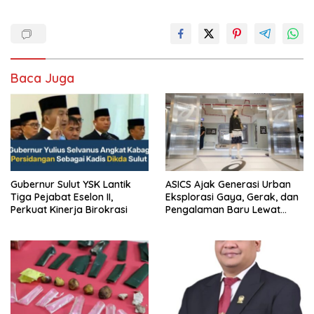
Baca Juga
Gubernur Sulut YSK Lantik
ASICS Ajak Generasi Urban
Tiga Pejabat Eselon II,
Eksplorasi Gaya, Gerak, dan
Perkuat Kinerja Birokrasi
Pengalaman Baru Lewat
GEL-STRATUS MC™ Pop Up
Experience