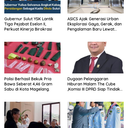
Gubernur Sulut YSK Lantik
ASICS Ajak Generasi Urban
Tiga Pejabat Eselon II,
Eksplorasi Gaya, Gerak, dan
Perkuat Kinerja Birokrasi
Pengalaman Baru Lewat
GEL-STRATUS MC™ Pop Up
Experience
Polisi Berhasil Bekuk Pria
Dugaan Pelanggaran
Bawa Seberat 4,46 Gram
Hiburan Malam The Cube
Sabu di Kota Magelang.
,Komisi III DPRD Siap Tindak
Tegas Jika Terbukti Bersalah