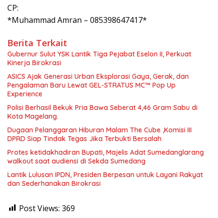
CP:
*Muhammad Amran – 085398647417*
Berita Terkait
Gubernur Sulut YSK Lantik Tiga Pejabat Eselon II, Perkuat
Kinerja Birokrasi
ASICS Ajak Generasi Urban Eksplorasi Gaya, Gerak, dan
Pengalaman Baru Lewat GEL-STRATUS MC™ Pop Up
Experience
Polisi Berhasil Bekuk Pria Bawa Seberat 4,46 Gram Sabu di
Kota Magelang.
Dugaan Pelanggaran Hiburan Malam The Cube ,Komisi III
DPRD Siap Tindak Tegas Jika Terbukti Bersalah
Protes ketidakhadiran Bupati, Majelis Adat Sumedanglarang
walkout saat audiensi di Sekda Sumedang
Lantik Lulusan IPDN, Presiden Berpesan untuk Layani Rakyat
dan Sederhanakan Birokrasi
Post Views:
369