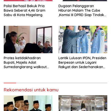
Polisi Berhasil Bekuk Pria
Dugaan Pelanggaran
Bawa Seberat 4,46 Gram
Hiburan Malam The Cube
Sabu di Kota Magelang.
,Komisi III DPRD Siap Tindak
Tegas Jika Terbukti Bersalah
Protes ketidakhadiran
Lantik Lulusan IPDN, Presiden
Bupati, Majelis Adat
Berpesan untuk Layani
Sumedanglarang walkout
Rakyat dan Sederhanakan
saat audiensi di Sekda
Birokrasi
Sumedang
Rekomendasi untuk kamu