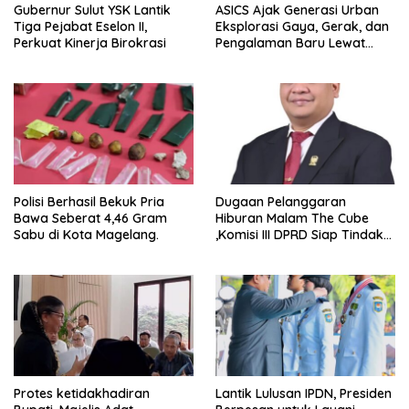
Gubernur Sulut YSK Lantik
ASICS Ajak Generasi Urban
Tiga Pejabat Eselon II,
Eksplorasi Gaya, Gerak, dan
Perkuat Kinerja Birokrasi
Pengalaman Baru Lewat
GEL-STRATUS MC™ Pop Up
Experience
Polisi Berhasil Bekuk Pria
Dugaan Pelanggaran
Bawa Seberat 4,46 Gram
Hiburan Malam The Cube
Sabu di Kota Magelang.
,Komisi III DPRD Siap Tindak
Tegas Jika Terbukti Bersalah
Protes ketidakhadiran
Lantik Lulusan IPDN, Presiden