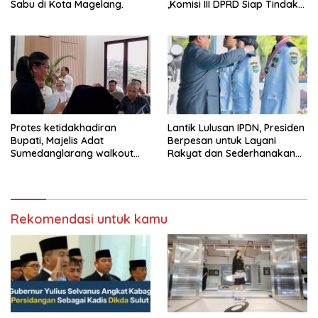
Sabu di Kota Magelang.
,Komisi III DPRD Siap Tindak
Tegas Jika Terbukti Bersalah
Protes ketidakhadiran
Lantik Lulusan IPDN, Presiden
Bupati, Majelis Adat
Berpesan untuk Layani
Sumedanglarang walkout
Rakyat dan Sederhanakan
saat audiensi di Sekda
Birokrasi
Sumedang
Rekomendasi untuk kamu