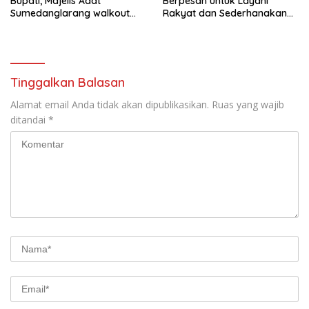
Bupati, Majelis Adat
Berpesan untuk Layani
Sumedanglarang walkout
Rakyat dan Sederhanakan
saat audiensi di Sekda
Birokrasi
Sumedang
Tinggalkan Balasan
Alamat email Anda tidak akan dipublikasikan.
Ruas yang wajib
ditandai
*