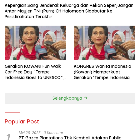
Kepergian Sang Jenderal: Keluarga dan Rekan Seperjuangan
Antar Mayjen TNI (Purn) CH Halomoan Sidabutar ke
Peristirahatan Terakhir
Gerakan KOWANI Fun Walk
KONGRES Wanita Indonesia
Car Free Day “Tempe
(Kowani) Memperkuat
Indonesia Goes to UNESCO”,
Gerakan ‘Tempe Indonesia
Dorong Warisan Kuliner
Goes to Unesco”
Nusantara Mendunia
Selengkapnya
Popular Post
1
Mei 28, 2025
0 Komentar
PT Gozco Plantations Tbk Kembali Adakan Public