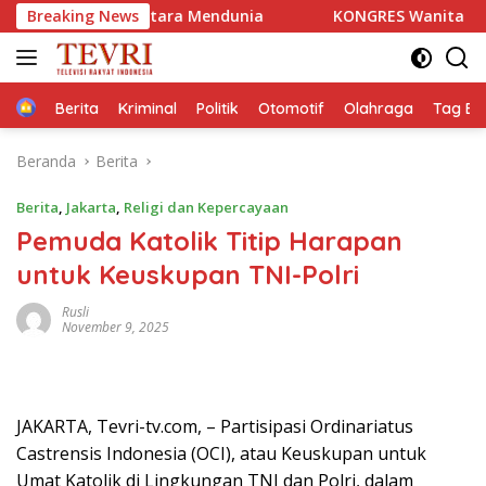
Langsung
ntara Mendunia
Breaking News
KONGRES Wanita Indonesia (Kowani) M
ke
konten
Home
Berita
Kriminal
Politik
Otomotif
Olahraga
Tag Ber
Beranda
Berita
Berita
,
Jakarta
,
Religi dan Kepercayaan
Pemuda Katolik Titip Harapan
untuk Keuskupan TNI-Polri
Rusli
November 9, 2025
JAKARTA, Tevri-tv.com, – Partisipasi Ordinariatus
Castrensis Indonesia (OCI), atau Keuskupan untuk
Umat Katolik di Lingkungan TNI dan Polri, dalam