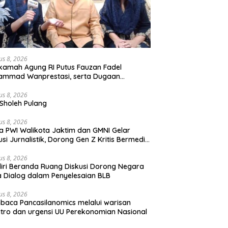
us 8, 2026
amah Agung RI Putus Fauzan Fadel
ammad Wanprestasi, serta Dugaan
yalahgunaan Dana dan Aset PT GME
us 8, 2026
Sholeh Pulang
us 8, 2026
a PWI Walikota Jaktim dan GMNI Gelar
usi Jurnalistik, Dorong Gen Z Kritis Bermedia
al
us 8, 2026
iri Beranda Ruang Diskusi Dorong Negara
 Dialog dalam Penyelesaian BLB
us 8, 2026
aca Pancasilanomics melalui warisan
tro dan urgensi UU Perekonomian Nasional