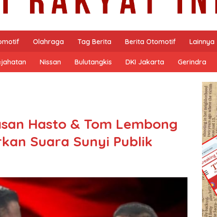
omotif
Olahraga
Tag Berita
Berita Otomotif
Lainnya
ejahatan
Nissan
Bulutangkis
DKI Jakarta
Gerindra
asan Hasto & Tom Lembong
rkan Suara Sunyi Publik