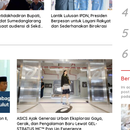
4
etidakhadiran Bupati,
Lantik Lulusan IPDN, Presiden
Adat Sumedanglarang
Berpesan untuk Layani Rakyat
saat audiensi di Sekda
dan Sederhanakan Birokrasi
5
ng
6
Ber
Ini 
post
pada
ASICS Ajak Generasi Urban Eksplorasi Gaya,
Gerak, dan Pengalaman Baru Lewat GEL-
STRATUS MC™ Pop Up Experience