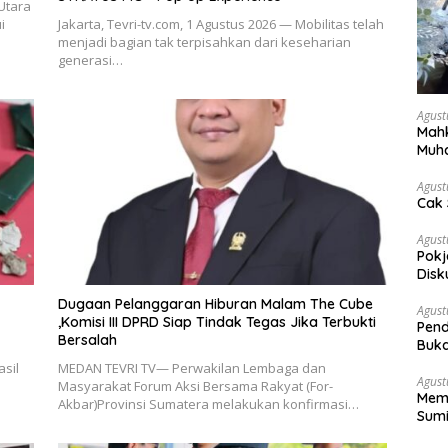
Utara
i
Jakarta, Tevri-tv.com, 1 Agustus 2026 — Mobilitas telah
menjadi bagian tak terpisahkan dari keseharian
generasi…
Agust
Mahk
Muh
Pen
Agust
Cak 
Agust
Pokj
Disk
Sosi
Dugaan Pelanggaran Hiburan Malam The Cube
Agust
,Komisi III DPRD Siap Tindak Tegas Jika Terbukti
Pend
Bersalah
Buka
sil
MEDAN TEVRI TV— Perwakilan Lembaga dan
Agust
Masyarakat Forum Aksi Bersama Rakyat (For-
Memb
Akbar)Provinsi Sumatera melakukan konfirmasi…
Sumi