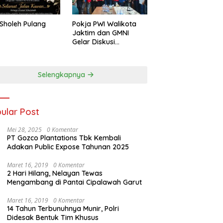
Sholeh Pulang
Pokja PWI Walikota
Jaktim dan GMNI
Gelar Diskusi
Jurnalistik, Dorong
Gen Z Kritis Bermedia
Sosial
Selengkapnya
ular Post
Mei 28, 2025
0 Komentar
PT Gozco Plantations Tbk Kembali
Adakan Public Expose Tahunan 2025
Maret 16, 2019
0 Komentar
2 Hari Hilang, Nelayan Tewas
Mengambang di Pantai Cipalawah Garut
Maret 16, 2019
0 Komentar
14 Tahun Terbunuhnya Munir, Polri
Didesak Bentuk Tim Khusus