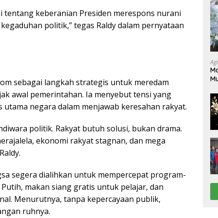
ni tentang keberanian Presiden merespons nurani
k kegaduhan politik,” tegas Raldy dalam pernyataan
Ag
Ma
M
Tom sebagai langkah strategis untuk meredam
Pe
ejak awal pemerintahan. Ia menyebut tensi yang
s utama negara dalam menjawab keresahan rakyat.
andiwara politik. Rakyat butuh solusi, bukan drama.
erajalela, ekonomi rakyat stagnan, dan mega
Raldy.
ngsa segera dialihkan untuk mempercepat program-
Putih, makan siang gratis untuk pelajar, dan
al. Menurutnya, tanpa kepercayaan publik,
angan ruhnya.