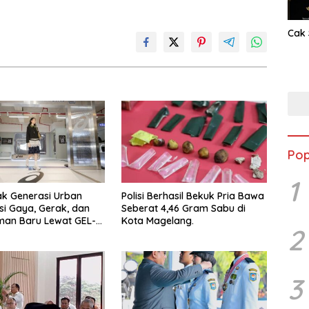
Cak 
Pop
1
ak Generasi Urban
Polisi Berhasil Bekuk Pria Bawa
si Gaya, Gerak, dan
Seberat 4,46 Gram Sabu di
man Baru Lewat GEL-
Kota Magelang.
2
 MC™ Pop Up
ce
3