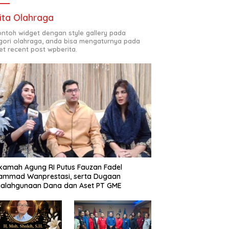
ita Olahraga
contoh widget dengan style gallery pada
gori olahraga, anda bisa mengaturnya pada
et recent post wpberita.
amah Agung RI Putus Fauzan Fadel
ammad Wanprestasi, serta Dugaan
yalahgunaan Dana dan Aset PT GME