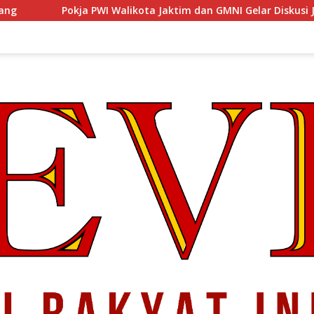
alikota Jaktim dan GMNI Gelar Diskusi Jurnalistik, Dorong Gen Z