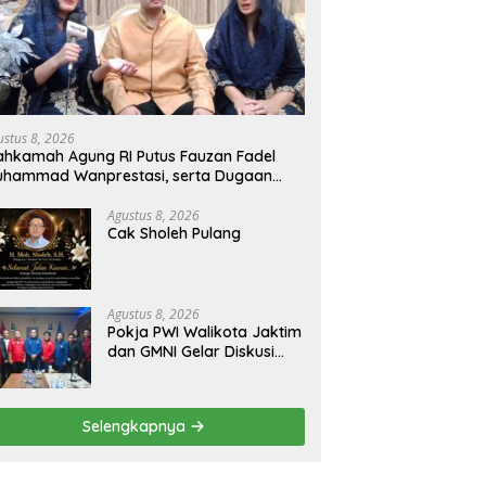
ustus 8, 2026
hkamah Agung RI Putus Fauzan Fadel
uhammad Wanprestasi, serta Dugaan
nyalahgunaan Dana dan Aset PT GME
Agustus 8, 2026
Cak Sholeh Pulang
Agustus 8, 2026
Pokja PWI Walikota Jaktim
dan GMNI Gelar Diskusi
Jurnalistik, Dorong Gen Z
Kritis Bermedia Sosial
Selengkapnya