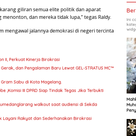
arang giliran semua elite politik dan aparat
Ber
 menonton, dan mereka tidak lupa,” tegas Raldy.
Ini 
kate
widg
am mengawal jalannya demokrasi di negeri tercinta
abat Eselon II, Perkuat Kinerja Birokrasi
a, Gerak, dan Pengalaman Baru Lewat GEL-STRATUS MC™
46 Gram Sabu di Kota Magelang.
 ,Komisi III DPRD Siap Tindak Tegas Jika Terbukti
Mahk
 Sumedanglarang walkout saat audiensi di Sekda
Muh
Pen
uk Layani Rakyat dan Sederhanakan Birokrasi