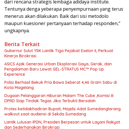
dari rencana strategis lembaga adidaya institute.
Tentunya denga yeberapa penyempurnaan yang terus
menerus akan dilakukan. Baik dari sisi metodolo
maupun kuesioner pertanyaan terhadap responden,”
ungkapnya.
Berita Terkait
Gubernur Sulut YSK Lantik Tiga Pejabat Eselon II, Perkuat
Kinerja Birokrasi
ASICS Ajak Generasi Urban Eksplorasi Gaya, Gerak, dan
Pengalaman Baru Lewat GEL-STRATUS MC™ Pop Up
Experience
Polisi Berhasil Bekuk Pria Bawa Seberat 4,46 Gram Sabu di
Kota Magelang.
Dugaan Pelanggaran Hiburan Malam The Cube ,Komisi III
DPRD Siap Tindak Tegas Jika Terbukti Bersalah
Protes ketidakhadiran Bupati, Majelis Adat Sumedanglarang
walkout saat audiensi di Sekda Sumedang
Lantik Lulusan IPDN, Presiden Berpesan untuk Layani Rakyat
dan Sederhanakan Birokrasi