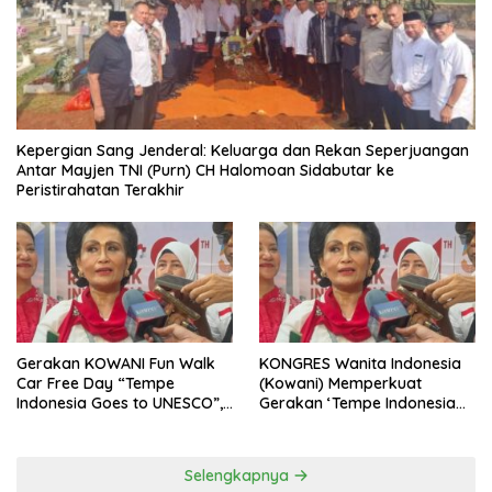
Kepergian Sang Jenderal: Keluarga dan Rekan Seperjuangan
Antar Mayjen TNI (Purn) CH Halomoan Sidabutar ke
Peristirahatan Terakhir
Gerakan KOWANI Fun Walk
KONGRES Wanita Indonesia
Car Free Day “Tempe
(Kowani) Memperkuat
Indonesia Goes to UNESCO”,
Gerakan ‘Tempe Indonesia
Dorong Warisan Kuliner
Goes to Unesco”
Nusantara Mendunia
Selengkapnya