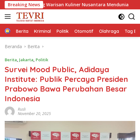
Langsung
Warisan Kuliner Nusantara Mendunia
Breaking News
KONGRES Wanita I
ke
konten
Home
Berita
Kriminal
Politik
Otomotif
Olahraga
Tag Ber
Beranda
Berita
Berita
,
Jakarta
,
Politik
Survei Mood Public, Adidaya
Institute: Publik Percaya Presiden
Prabowo Bawa Perubahan Besar
Indonesia
Rusli
November 20, 2025