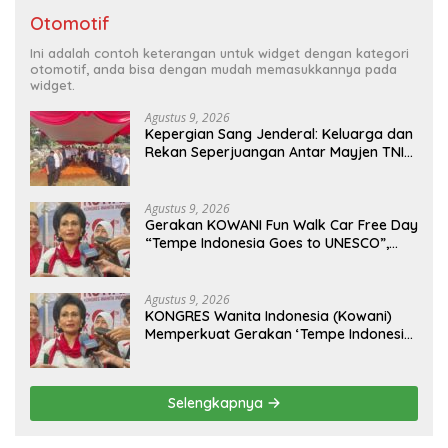
Otomotif
Ini adalah contoh keterangan untuk widget dengan kategori
otomotif, anda bisa dengan mudah memasukkannya pada
widget.
Agustus 9, 2026
Kepergian Sang Jenderal: Keluarga dan
Rekan Seperjuangan Antar Mayjen TNI
(Purn) CH Halomoan Sidabutar ke
Peristirahatan Terakhir
Agustus 9, 2026
Gerakan KOWANI Fun Walk Car Free Day
“Tempe Indonesia Goes to UNESCO”,
Dorong Warisan Kuliner Nusantara
Mendunia
Agustus 9, 2026
KONGRES Wanita Indonesia (Kowani)
Memperkuat Gerakan ‘Tempe Indonesia
Goes to Unesco”
Selengkapnya