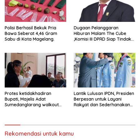
Polisi Berhasil Bekuk Pria
Dugaan Pelanggaran
Bawa Seberat 4,46 Gram
Hiburan Malam The Cube
Sabu di Kota Magelang.
,Komisi III DPRD Siap Tindak
Tegas Jika Terbukti Bersalah
Protes ketidakhadiran
Lantik Lulusan IPDN, Presiden
Bupati, Majelis Adat
Berpesan untuk Layani
Sumedanglarang walkout
Rakyat dan Sederhanakan
saat audiensi di Sekda
Birokrasi
Sumedang
Rekomendasi untuk kamu