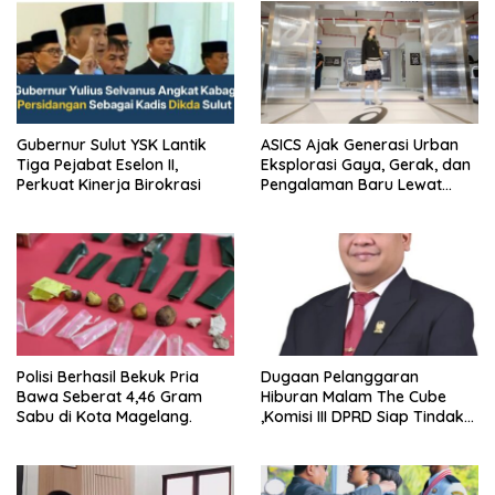
Gubernur Sulut YSK Lantik
ASICS Ajak Generasi Urban
Tiga Pejabat Eselon II,
Eksplorasi Gaya, Gerak, dan
Perkuat Kinerja Birokrasi
Pengalaman Baru Lewat
GEL-STRATUS MC™ Pop Up
Experience
Polisi Berhasil Bekuk Pria
Dugaan Pelanggaran
Bawa Seberat 4,46 Gram
Hiburan Malam The Cube
Sabu di Kota Magelang.
,Komisi III DPRD Siap Tindak
Tegas Jika Terbukti Bersalah