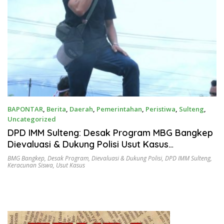
BAPONTAR
,
Berita
,
Daerah
,
Pemerintahan
,
Peristiwa
,
Sulteng
,
Uncategorized
Oktober 3, 2025
DPD IMM Sulteng: Desak Program MBG Bangkep
Dievaluasi & Dukung Polisi Usut Kasus
Keracunan Siswa
BMG Bangkep
,
Desak Program
,
Dievaluasi & Dukung Polisi
,
DPD IMM Sulteng
,
Keracunan Siswa
,
Usut Kasus