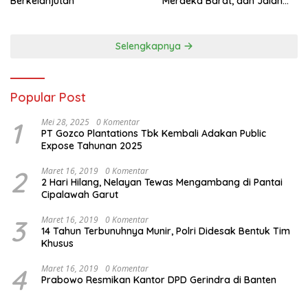
Berkelanjutan
Merdeka Barat, dan Jalan
Panjang Menuju Kedaulatan
Ekonomi
Selengkapnya
Popular Post
1
Mei 28, 2025
0 Komentar
PT Gozco Plantations Tbk Kembali Adakan Public
Expose Tahunan 2025
2
Maret 16, 2019
0 Komentar
2 Hari Hilang, Nelayan Tewas Mengambang di Pantai
Cipalawah Garut
3
Maret 16, 2019
0 Komentar
14 Tahun Terbunuhnya Munir, Polri Didesak Bentuk Tim
Khusus
4
Maret 16, 2019
0 Komentar
Prabowo Resmikan Kantor DPD Gerindra di Banten