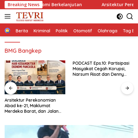
Langsung
ilan Ekonomi Berkelanjutan
Breaking News
Arsitektur Perekonomian A
ke
konten
Home
Berita
Kriminal
Politik
Otomotif
Olahraga
Tag Ber
BMG Bangkep
PODCAST Eps.10: Partisipasi
Masyakat Cegah Korupsi,
Narsum Risat dan Denny
Susanto.SH
Gubernur Sulut YSK Lantik
Tiga Pejabat Eselon II,
Perkuat Kinerja Birokrasi