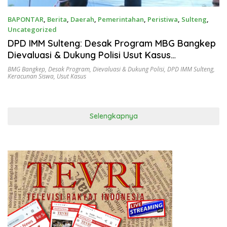
BAPONTAR
,
Berita
,
Daerah
,
Pemerintahan
,
Peristiwa
,
Sulteng
,
Uncategorized
Oktober 3, 2025
DPD IMM Sulteng: Desak Program MBG Bangkep
Dievaluasi & Dukung Polisi Usut Kasus
Keracunan Siswa
BMG Bangkep
,
Desak Program
,
Dievaluasi & Dukung Polisi
,
DPD IMM Sulteng
,
Keracunan Siswa
,
Usut Kasus
Selengkapnya