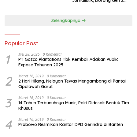
Jurnalistik, Dorong Gen Z
Kritis Bermedia Sosial
Selengkapnya
Popular Post
1
Mei 28, 2025
0 Komentar
PT Gozco Plantations Tbk Kembali Adakan Public
Expose Tahunan 2025
2
Maret 16, 2019
0 Komentar
2 Hari Hilang, Nelayan Tewas Mengambang di Pantai
Cipalawah Garut
3
Maret 16, 2019
0 Komentar
14 Tahun Terbunuhnya Munir, Polri Didesak Bentuk Tim
Khusus
4
Maret 16, 2019
0 Komentar
Prabowo Resmikan Kantor DPD Gerindra di Banten