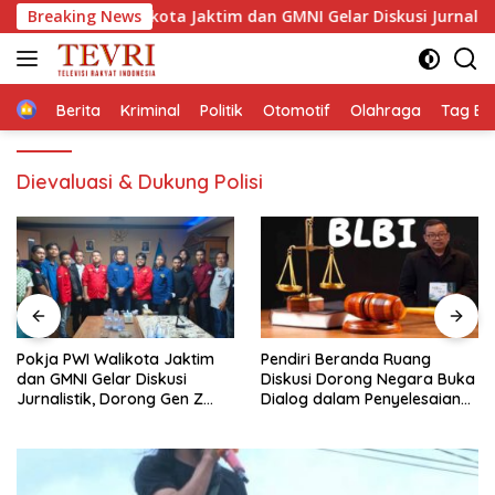
Langsung
a PWI Walikota Jaktim dan GMNI Gelar Diskusi Jurnalistik, Doron
Breaking News
ke
konten
Home
Berita
Kriminal
Politik
Otomotif
Olahraga
Tag Ber
Dievaluasi & Dukung Polisi
Pendiri Beranda Ruang
Membaca Pancasilanomics
Diskusi Dorong Negara Buka
melalui warisan Sumitro dan
Dialog dalam Penyelesaian
urgensi UU Perekonomian
BLB
Nasional