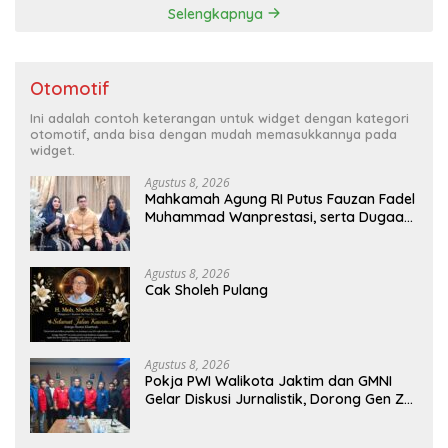
Selengkapnya
Otomotif
Ini adalah contoh keterangan untuk widget dengan kategori
otomotif, anda bisa dengan mudah memasukkannya pada
widget.
Agustus 8, 2026
Mahkamah Agung RI Putus Fauzan Fadel
Muhammad Wanprestasi, serta Dugaan
Penyalahgunaan Dana dan Aset PT GME
Agustus 8, 2026
Cak Sholeh Pulang
Agustus 8, 2026
Pokja PWI Walikota Jaktim dan GMNI
Gelar Diskusi Jurnalistik, Dorong Gen Z
Kritis Bermedia Sosial