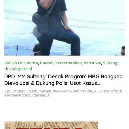
BAPONTAR
,
Berita
,
Daerah
,
Pemerintahan
,
Peristiwa
,
Sulteng
,
Uncategorized
Oktober 3, 2025
DPD IMM Sulteng: Desak Program MBG Bangkep
Dievaluasi & Dukung Polisi Usut Kasus
Keracunan Siswa
BMG Bangkep
,
Desak Program
,
Dievaluasi & Dukung Polisi
,
DPD IMM Sulteng
,
Keracunan Siswa
,
Usut Kasus