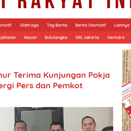
omotif
Olahraga
Tag Berita
Berita Otomotif
Lainnya
ejahatan
Nissan
Bulutangkis
DKI Jakarta
Gerindra
mur Terima Kunjungan Pokja
nergi Pers dan Pemkot