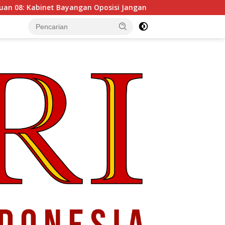
posisi Jangan Ganggu Stabilitas Nasional dan Program Asta C