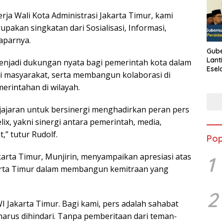
rja Wali Kota Administrasi Jakarta Timur, kami
akan singkatan dari Sosialisasi, Informasi,
paparnya.
Gube
Lant
enjadi dukungan nyata bagi pemerintah kota dalam
Esel
 masyarakat, serta membangun kolaborasi di
Kine
erintahan di wilayah.
jajaran untuk bersinergi menghadirkan peran pers
ix, yakni sinergi antara pemerintah, media,
,” tutur Rudolf.
Pop
karta Timur, Munjirin, menyampaikan apresiasi atas
1
arta Timur dalam membangun kemitraan yang
2
I Jakarta Timur. Bagi kami, pers adalah sahabat
arus dihindari. Tanpa pemberitaan dari teman-