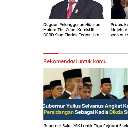
Dugaan Pelanggaran Hiburan
Protes k
Malam The Cube ,Komisi III
Majelis 
DPRD Siap Tindak Tegas Jika
walkout 
Terbukti Bersalah
Sumeda
Rekomendasi untuk kamu
Gubernur Sulut YSK Lantik Tiga Pejabat Eselon II,