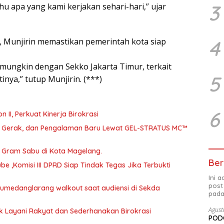
3
u apa yang kami kerjakan sehari-hari,” ujar
4
, Munjirin memastikan pemerintah kota siap
, mungkin dengan Sekko Jakarta Timur, terkait
5
nya,” tutup Munjirin. (***)
6
abat Eselon II, Perkuat Kinerja Birokrasi
a, Gerak, dan Pengalaman Baru Lewat GEL-STRATUS MC™
46 Gram Sabu di Kota Magelang.
Ber
 ,Komisi III DPRD Siap Tindak Tegas Jika Terbukti
Ini 
post
 Sumedanglarang walkout saat audiensi di Sekda
pada
Agust
uk Layani Rakyat dan Sederhanakan Birokrasi
PODC