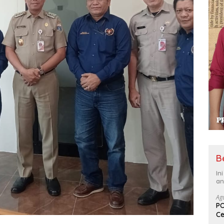
B
In
an
Ag
PO
Ce
Su