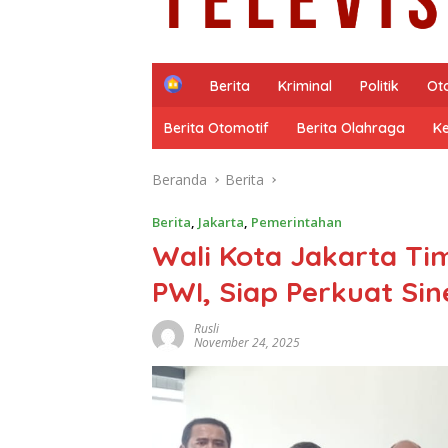
H
Berita
Kriminal
Politik
Ot
o
m
Berita Otomotif
Berita Olahraga
K
e
Beranda
Berita
Berita
,
Jakarta
,
Pemerintahan
Wali Kota Jakarta Ti
PWI, Siap Perkuat Si
Rusli
November 24, 2025