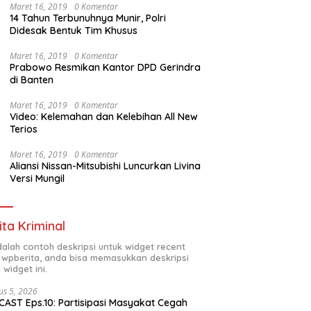
Maret 16, 2019
0 Komentar
14 Tahun Terbunuhnya Munir, Polri
Didesak Bentuk Tim Khusus
Maret 16, 2019
0 Komentar
Prabowo Resmikan Kantor DPD Gerindra
di Banten
Maret 16, 2019
0 Komentar
Video: Kelemahan dan Kelebihan All New
Terios
Maret 16, 2019
0 Komentar
Aliansi Nissan-Mitsubishi Luncurkan Livina
Versi Mungil
ita Kriminal
adalah contoh deskripsi untuk widget recent
 wpberita, anda bisa memasukkan deskripsi
 widget ini.
us 5, 2026
AST Eps.10: Partisipasi Masyakat Cegah