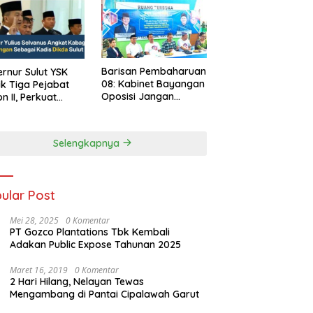
Barisan Pembaharuan
rnur Sulut YSK
08: Kabinet Bayangan
ik Tiga Pejabat
Oposisi Jangan
on II, Perkuat
Ganggu Stabilitas
rja Birokrasi
Nasional dan
Program Asta Cita
Selengkapnya
Prabowo-Gibran
ular Post
Mei 28, 2025
0 Komentar
PT Gozco Plantations Tbk Kembali
Adakan Public Expose Tahunan 2025
Maret 16, 2019
0 Komentar
2 Hari Hilang, Nelayan Tewas
Mengambang di Pantai Cipalawah Garut