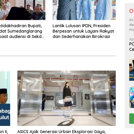
O
In
de
etidakhadiran Bupati,
Lantik Lulusan IPDN, Presiden
mu
Adat Sumedanglarang
Berpesan untuk Layani Rakyat
saat audiensi di Sekda
dan Sederhanakan Birokrasi
Ag
ng
PO
Ce
Su
ASICS Ajak Generasi Urban Eksplorasi Gaya,