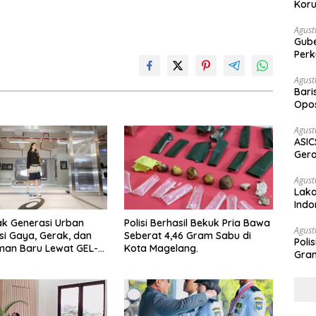
Koru
Agust
Gubernur Su
Perk
Agust
Bari
Opos
Prog
Agust
ASIC
Gera
STR
Agust
Laka
Indo
Keb
ak Generasi Urban
Polisi Berhasil Bekuk Pria Bawa
Agust
si Gaya, Gerak, dan
Seberat 4,46 Gram Sabu di
Poli
man Baru Lewat GEL-
Kota Magelang.
Gram
 MC™ Pop Up
ce