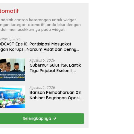
tomotif
i adalah contoh keterangan untuk widget
ngan kategori otomotif, anda bisa dengan
dah memasukkannya pada widget.
ustus 5, 2026
DCAST Eps.10: Partisipasi Masyakat
gah Korupsi, Narsum Risat dan Denny
santo.SH
Agustus 5, 2026
Gubernur Sulut YSK Lantik
Tiga Pejabat Eselon II,
Perkuat Kinerja Birokrasi
Agustus 1, 2026
Barisan Pembaharuan 08:
Kabinet Bayangan Oposisi
Jangan Ganggu Stabilitas
Nasional dan Program
Asta Cita Prabowo-Gibran
Selengkapnya