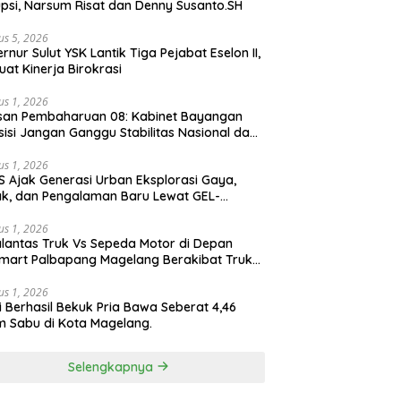
psi, Narsum Risat dan Denny Susanto.SH
us 5, 2026
lut YSK Lantik Tiga Pejabat Eselon II,
uat Kinerja Birokrasi
us 1, 2026
san Pembaharuan 08: Kabinet Bayangan
isi Jangan Ganggu Stabilitas Nasional dan
ram Asta Cita Prabowo-Gibran
us 1, 2026
S Ajak Generasi Urban Eksplorasi Gaya,
k, dan Pengalaman Baru Lewat GEL-
ATUS MC™ Pop Up Experience
us 1, 2026
lantas Truk Vs Sepeda Motor di Depan
mart Palbapang Magelang Berakibat Truk
akar
us 1, 2026
si Berhasil Bekuk Pria Bawa Seberat 4,46
 Sabu di Kota Magelang.
Selengkapnya