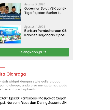
Agustus 5, 2026
Gubernur Sulut YSK Lantik
Tiga Pejabat Eselon II,
Perkuat Kinerja Birokrasi
Agustus 1, 2026
Barisan Pembaharuan 08:
Kabinet Bayangan Oposisi
Jangan Ganggu Stabilitas
Nasional dan Program
Asta Cita Prabowo-Gibran
Selengkapnya
ita Olahraga
contoh widget dengan style gallery pada
gori olahraga, anda bisa mengaturnya pada
et recent post wpberita.
AST Eps.10: Partisipasi Masyakat Cegah
psi, Narsum Risat dan Denny Susanto.SH